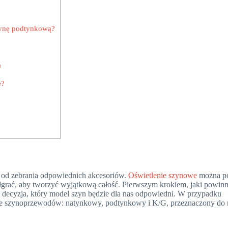
zynę podtynkową?
?
a
e?
od zebrania odpowiednich akcesoriów.
Oświetlenie szynowe
można p
łgrać, aby tworzyć wyjątkową całość. Pierwszym krokiem, jaki powin
 decyzja, który model szyn będzie dla nas odpowiedni. W przypadku
je szynoprzewodów: natynkowy, podtynkowy i K/G, przeznaczony do