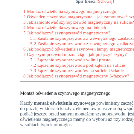
Spis treści
[
Schowaj
]
1
Montaż oświetlenia szynowego magnetycznego
2
Oświetlenie szynowe magnetyczne – jak zamontować s
3
Jak zamontować szynoprzewód magnetyczny na suficie
4
Montaż oświetlenia szynowego na linkach
5
Jak podłączyć szynoprzewód magnetyczny?
5.1
Zasilanie szynoprzewodu z wewnętrznego zasilacz
5.2
Zasilanie szynoprzewodu z zewnętrznego zasilacza
6
Jak podłączyć oświetlenie szynowe i lampy magnetyczn
7
Czy szynoprzewód można ciąć i jak połączyć szyny?
7.1
Łączenie szynoprzewodu w linii prostej
7.2
Łączenie szynoprzewodu pod kątem na suficie
7.3
Łączenie szynoprzewodów na suficie i ścianie
8
Jak podłączyć szynoprzewód magnetyczny 3-fazowy?
Montaż oświetlenia szynowego magnetycznego
Każdy
montaż oświetlenia szynowego
powinniśmy zacząć 
do puzzli, w których każdy z elementów musi ze sobą wspó
podjąć jeszcze przed samym montażem szynoprzewodu, jest
oświetlenia magnetycznego mamy do wyboru aż trzy rodza
w sufitach typu karton-gips.