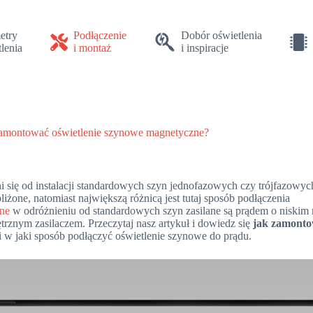
etry
Podłączenie
Dobór oświetlenia
lenia
i montaż
i inspiracje
zamontować oświetlenie szynowe magnetyczne?
ni się od instalacji standardowych szyn jednofazowych czy trójfazowych
iżone, natomiast największą różnicą jest tutaj sposób podłączenia
ne
w odróżnieniu od standardowych szyn zasilane są prądem o niskim 
znym zasilaczem. Przeczytaj nasz artykuł i dowiedz się
jak zamont
 w jaki sposób podłączyć oświetlenie szynowe do prądu.