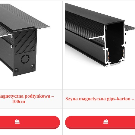
agnetyczna podtynkowa –
Szyna magnetyczna gips-karton –
100cm