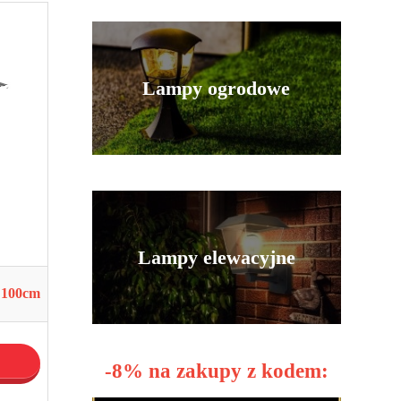
Lampy ogrodowe
Lampy elewacyjne
 100cm
-8% na zakupy z kodem: