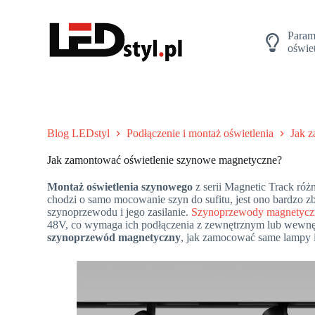
P
r
Param
z
oświet
e
j
d
ź
d
o
t
Blog LEDstyl
Podłączenie i montaż oświetlenia
Jak 
r
e
Jak zamontować oświetlenie szynowe magnetyczne?
ś
c
Montaż oświetlenia szynowego
z serii Magnetic Track róż
i
chodzi o samo mocowanie szyn do sufitu, jest ono bardzo zbl
szynoprzewodu i jego zasilanie.
Szynoprzewody magnetycz
48V, co wymaga ich podłączenia z zewnętrznym lub wewnętr
szynoprzewód magnetyczny
, jak zamocować same lampy i