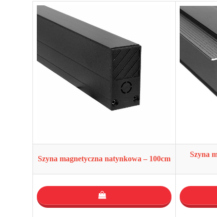
Szyna m
Szyna magnetyczna natynkowa – 100cm