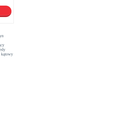
zyn
ący
iedy
k kątowy