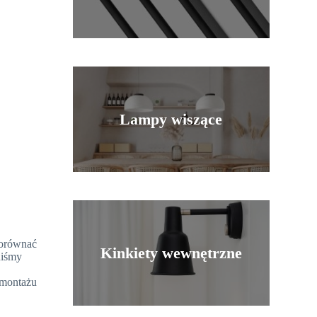
Lampy wiszące
orównać
Kinkiety wewnętrzne
niśmy
 montażu