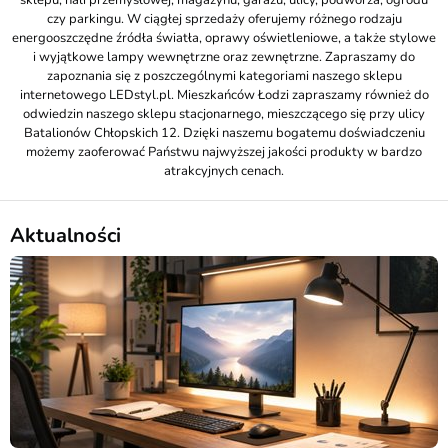
sklepu, hali przemysłowej, magazynu, garażu, ulicy, podwórza, ogrodu
czy parkingu. W ciągłej sprzedaży oferujemy różnego rodzaju
energooszczędne źródła światła, oprawy oświetleniowe, a także stylowe
i wyjątkowe lampy wewnętrzne oraz zewnętrzne. Zapraszamy do
zapoznania się z poszczególnymi kategoriami naszego sklepu
internetowego LEDstyl.pl. Mieszkańców Łodzi zapraszamy również do
odwiedzin naszego sklepu stacjonarnego, mieszczącego się przy ulicy
Batalionów Chłopskich 12. Dzięki naszemu bogatemu doświadczeniu
możemy zaoferować Państwu najwyższej jakości produkty w bardzo
atrakcyjnych cenach.
Aktualności