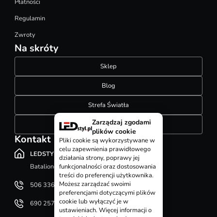
Płatności
Regulamin
Zwroty
Na skróty
Sklep
Blog
Strefa Światła
Zarządzaj zgodami
Konfigurator szynoprzewodów
plików cookie
Kontakt
Pliki cookie są wykorzystywane w
celu zapewnienia prawidłowego
LEDSTYL.pl
działania strony, poprawy jej
funkcjonalności oraz dostosowania
Batalionów Chłopskich 12, 94-058 Łódź
treści do preferencji użytkownika.
Możesz zarządzać swoimi
506 336 320
preferencjami dotyczącymi plików
cookie lub wyłączyć je w
690 257 092
ustawieniach. Więcej informacji o