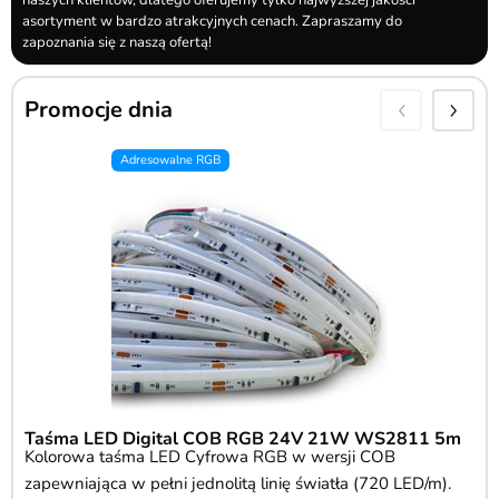
naszych klientów, dlatego oferujemy tylko najwyższej jakości
asortyment w bardzo atrakcyjnych cenach. Zapraszamy do
zapoznania się z naszą ofertą!
Promocje dnia
Adresowalne RGB
Ta
Ta
wy
Moż
cie
Taśma LED Digital COB RGB 24V 21W WS2811 5m
Kolorowa taśma LED Cyfrowa RGB w wersji COB
zapewniająca w pełni jednolitą linię światła (720 LED/m).