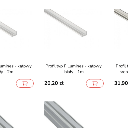
Profil typ F Lumines - kątowy,
Profil typ F Lumines - kątowy,
ły - 2m
biały - 1m
sre
20,20
31,90