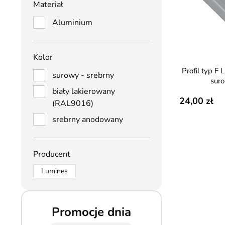
Materiał
Aluminium
Kolor
Profil typ F Lumines - kątowy,
surowy - srebrny
sur
biały lakierowany
24,00
(RAL9016)
srebrny anodowany
Producent
Lumines
Promocje dnia