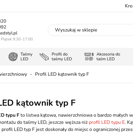
Kre
320
092
edstyl.pl
- Piątek 9:30-17:00
Taśmy
Profil do
Akcesoria do
LED
taśmy LED
taśm LED
wierzchniowy
Profil LED kątownik typ F
 LED kątownik typ F
D typu F
to listwa kątowa, nawierzchniowa o bardzo małych wy
montażu do taśmy LED, jeszcze węższa niż
profil LED typu E
. K
e profil LED typ F jest doskonały do miejsc o ograniczonej pr