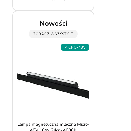
Nowości
ZOBACZ WSZYSTKIE
MICRO-48V
Lampa magnetyczna mleczna Micro-
Reflektor ścienny 
48V 10W 24cm 4000K
6W CRI90 CC