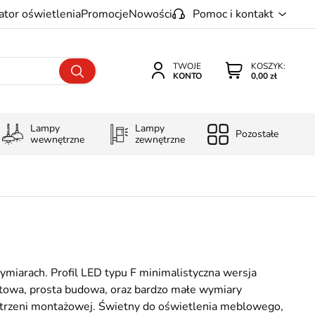
ator oświetlenia
Promocje
Nowości
Pomoc i kontakt
TWOJE
KOSZYK:
KONTO
0,00 zł
Lampy
Lampy
Pozostałe
wewnętrzne
zewnętrzne
miarach. Profil LED typu F minimalistyczna wersja
ątowa, prosta budowa, oraz bardzo małe wymiary
zestrzeni montażowej. Świetny do oświetlenia meblowego,