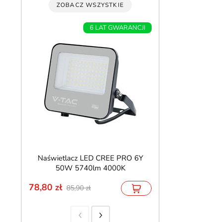
ZOBACZ WSZYSTKIE
6 LAT GWARANCJI
P
Naświetlacz LED CREE PRO 6Y
Taśma LED COB P
50W 5740lm 4000K
1360 lm/m ciepł
78,80
25,90
85,90
27,90