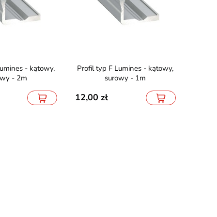
Profil typ F Lumines - kątowy,
owy - 2m
surowy - 1m
12,00