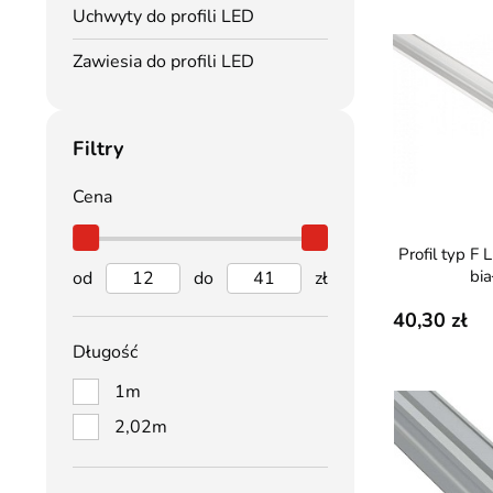
Uchwyty do profili LED
Zawiesia do profili LED
Filtry
Cena
Profil typ F Lumines - kątowy,
bia
od
do
zł
40,30
Długość
1m
2,02m