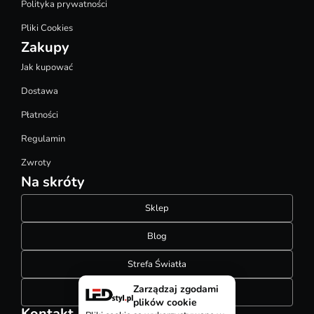
Polityka prywatności
Pliki Cookies
Zakupy
Jak kupować
Dostawa
Płatności
Regulamin
Zwroty
Na skróty
Sklep
Blog
Strefa Światła
Zarządzaj zgodami
Konfigurator szynoprzewodów
plików cookie
Kontakt