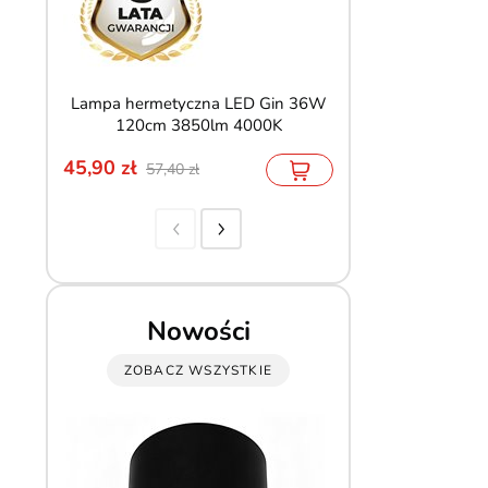
Lampa hermetyczna LED Gin 36W
Szyna magnetyc
120cm 3850lm 4000K
wpuszczana czar
45,90
155,00
57,40
229,90
Nowości
ZOBACZ WSZYSTKIE