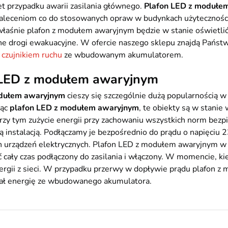
t przypadku awarii zasilania głównego.
Plafon LED z modułe
aleceniom co do stosowanych opraw w budynkach użyteczności
 właśnie plafon z modułem awaryjnym będzie w stanie oświetli
e drogi ewakuacyjne. W ofercie naszego sklepu znajdą Państw
 czujnikiem ruchu
ze wbudowanym akumulatorem.
 LED z modułem awaryjnym
odułem awaryjnym
cieszy się szczególnie dużą popularnością w
jąc
plafon LED z modułem awaryjnym
, te obiekty są w stanie
rzy tym zużycie energii przy zachowaniu wszystkich norm bez
ą instalacją. Podłączamy je bezpośrednio do prądu o napięciu 2
 urządzeń elektrycznych. Plafon LED z modułem awaryjnym w
 cały czas podłączony do zasilania i włączony. W momencie, kie
ergii z sieci. W przypadku przerwy w dopływie prądu plafon z 
pał energię ze wbudowanego akumulatora.