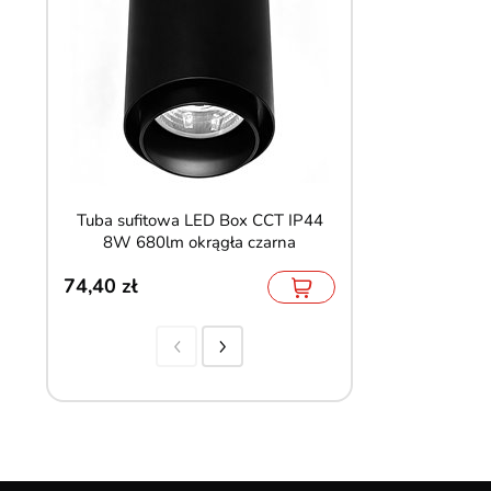
Tuba sufitowa LED Box CCT IP44
Reflektor ścienny 
8W 680lm okrągła czarna
6W CCT b
74,40
102,90