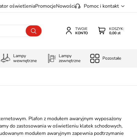
ator oświetlenia
Promocje
Nowości
Pomoc i kontakt
TWOJE
KOSZYK:
KONTO
0,00 zł
Lampy
Lampy
Pozostałe
wewnętrzne
zewnętrzne
internetowym. Plafon z modułem awaryjnym wyposażony
ecamy do zastosowania w oświetleniu klatek schodowych,
e wbudowanym modułem awaryjnym zapewnia podtrzymanie