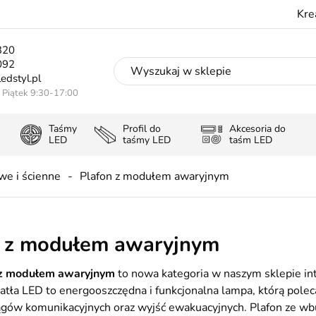
Kre
320
092
edstyl.pl
- Piątek 9:30-17:00
Taśmy
Profil do
Akcesoria do
LED
taśmy LED
taśm LED
we i ścienne
Plafon z modułem awaryjnym
n z modułem awaryjnym
 z modułem awaryjnym
to nowa kategoria w naszym sklepie 
atła LED to energooszczędna i funkcjonalna lampa, którą pol
ciągów komunikacyjnych oraz wyjść ewakuacyjnych. Plafon z