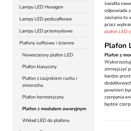
światła nawe
Lampy LED Hexagon
odpowiada z
zasilania to
Lampy LED podszafkowe
przez wybran
Lampy LED przemysłowe
plafon LED z
Plafony sufitowe i ścienne
Plafon
Nowoczesny plafon LED
Plafon z m
Wykorzystu
Plafon klasyczny
zmniejszyć p
bardzo prost
Plafon z czujnikiem ruchu i
dodatkowych
zmierzchu
powinien być
Plafon hermetyczny
czerpania en
będzie czer
Plafon z modułem awaryjnym
Wkład LED do plafonu