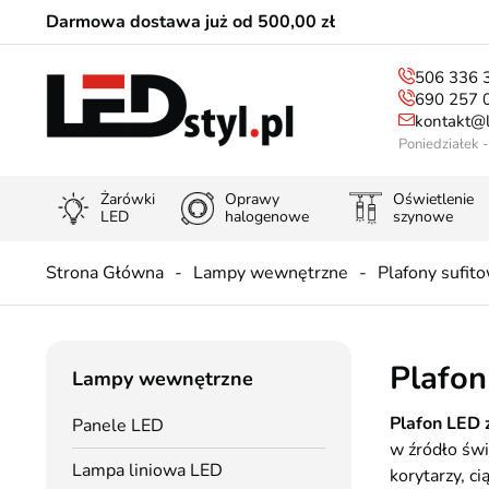
Darmowa dostawa już od 500,00 zł
506 336 
690 257 
kontakt@l
Poniedziałek 
Żarówki
Oprawy
Oświetlenie
LED
halogenowe
szynowe
Strona Główna
Lampy wewnętrzne
Plafony sufito
Plafo
Lampy wewnętrzne
Plafon LED
Panele LED
w źródło świ
Lampa liniowa LED
korytarzy, 