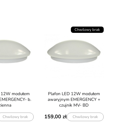
Chwilowy brak
Plafon LED 12W modułem
 EMERGENCY- b.
awaryjnym EMERGENCY +
zienna
czujnik MV- BD
159,00
Chwilowy brak
Chwilowy brak