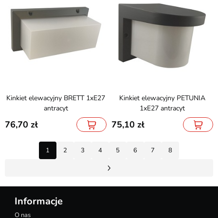
Kinkiet elewacyjny BRETT 1xE27
Kinkiet elewacyjny PETUNIA
antracyt
1xE27 antracyt
76,70
75,10
1
2
3
4
5
6
7
8
Informacje
O nas