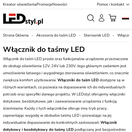
Kreator oświetlenia
Promocje
Nowości
Pomoc i kontakt
Strona Główna
Akcesoria do taśm LED
Sterownik LED
Włączni
Włącznik do taśmy LED
Włącznik do taśm LED proste oraz funkcjonalne urządzenie przeznaczone
do obsługi oświetlenia 12V, 24V lub 230V. Jego głównym zadaniem jest
umożliwienie łatwego i wygodnego sterowania oświetleniem, co znacznie
zwiększa komfort użytkowania.
Włączniki do taśm LED
dostępne są w
różnych wariantach, co pozwala na dopasowanie ich do indywidualnych
potrzeb oraz specyfiki danego projektu. W LEDstyl oferujemy włączniki
dotykowe, bezdotykowe, jak i zaawansowane urządzenia z funkcją
ściemniania. Każdy z tych włączników oferuje inny tryb pracy,
zapewniając wygodę w obsłudze taśmy LED i pozwalając na jej
indywidualne dopasowanie do konkretnych zastosowań.
Włącznik
dotykowy i bezdotykowy do taśmy LED
podłączany jest bezpośrednio