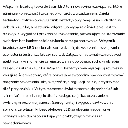
Włączniki bezdotykowe do taśm LED to innowacyjne rozwiązanie, które
eliminuje konieczność fizycznego kontaktu z urządzeniem. Dzięki
technologii zbliżeniowej włącznik bezdotykowy reaguje na ruch dłoni w
pobliżu czujnika, a następnie włącza lub wyłącza oświetlenie. Jest to
niezwykle wygodne i praktyczne rozwiązanie, pozwalające na sterowanie
światłem bez konieczności dotykania samego sterownika.
Włącznik
bezdotykowy LED
doskonale sprawdza się do włączania i wyłączania
oświetlenia lustra, szafek czy szuflad. Załącza on automatycznie obwód
elektryczny w momencie zarejestrowania dowolnego ruchu w obrębie
zasięgu działania czujnika. Włączniki bezdotykowe występują również w
wersji ze ściemniaczem, która pozwala w swobodny sposób kontrolować
natężenie oświetlenia. Aby włączyć tryb regulacji, należy przytrzymać
dłoń przy czujniku. W tym momencie światło zacznie się rozjaśniać lub
ściemniać, a po odsunięciu dłoni z zasięgu czujnika, pozostanie na
wybranym poziomie jasności. Szereg funkcji i wygoda użytkowania
sprawia, że
włączniki bezdotykowe LED
są obecnie nieocenionym
rozwiązaniem dla osób szukających praktycznych rozwiązań
oświetleniowych.