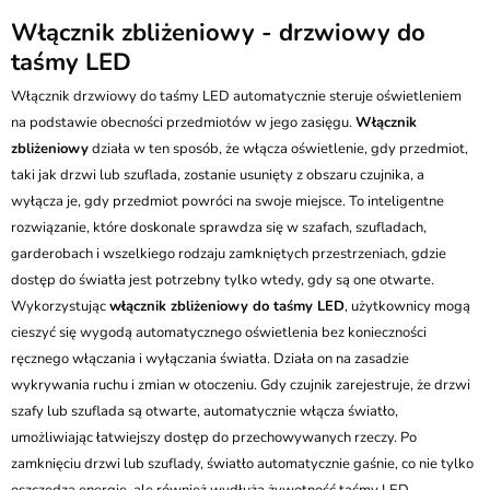
Włącznik zbliżeniowy - drzwiowy do
taśmy LED
Włącznik drzwiowy do taśmy LED automatycznie steruje oświetleniem
na podstawie obecności przedmiotów w jego zasięgu.
Włącznik
zbliżeniowy
działa w ten sposób, że włącza oświetlenie, gdy przedmiot,
taki jak drzwi lub szuflada, zostanie usunięty z obszaru czujnika, a
wyłącza je, gdy przedmiot powróci na swoje miejsce. To inteligentne
rozwiązanie, które doskonale sprawdza się w szafach, szufladach,
garderobach i wszelkiego rodzaju zamkniętych przestrzeniach, gdzie
dostęp do światła jest potrzebny tylko wtedy, gdy są one otwarte.
Wykorzystując
włącznik zbliżeniowy do taśmy LED
, użytkownicy mogą
cieszyć się wygodą automatycznego oświetlenia bez konieczności
ręcznego włączania i wyłączania światła. Działa on na zasadzie
wykrywania ruchu i zmian w otoczeniu. Gdy czujnik zarejestruje, że drzwi
szafy lub szuflada są otwarte, automatycznie włącza światło,
umożliwiając łatwiejszy dostęp do przechowywanych rzeczy. Po
zamknięciu drzwi lub szuflady, światło automatycznie gaśnie, co nie tylko