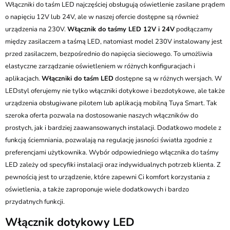
Włączniki do taśm LED najczęściej obsługują oświetlenie zasilane prądem
o napięciu 12V lub 24V, ale w naszej ofercie dostępne są również
urządzenia na 230V.
Włącznik do taśmy LED 12V i 24V
podłączamy
między zasilaczem a taśmą LED, natomiast model 230V instalowany jest
przed zasilaczem, bezpośrednio do napięcia sieciowego. To umożliwia
elastyczne zarządzanie oświetleniem w różnych konfiguracjach i
aplikacjach.
Włączniki do taśm LED
dostępne są w różnych wersjach. W
LEDstyl oferujemy nie tylko włączniki dotykowe i bezdotykowe, ale także
urządzenia obsługiwane pilotem lub aplikacją mobilną Tuya Smart. Tak
szeroka oferta pozwala na dostosowanie naszych włączników do
prostych, jak i bardziej zaawansowanych instalacji. Dodatkowo modele z
funkcją ściemniania, pozwalają na regulację jasności światła zgodnie z
preferencjami użytkownika. Wybór odpowiedniego włącznika do taśmy
LED zależy od specyfiki instalacji oraz indywidualnych potrzeb klienta. Z
pewnością jest to urządzenie, które zapewni Ci komfort korzystania z
oświetlenia, a także zaproponuje wiele dodatkowych i bardzo
przydatnych funkcji.
Włącznik dotykowy LED