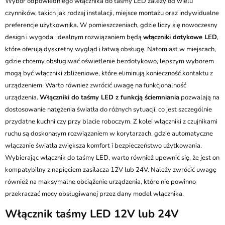
Wybór odpowiedniego włącznika do taśmy LED zależy od wielu
czynników, takich jak rodzaj instalacji, miejsce montażu oraz indywidualne
preferencje użytkownika. W pomieszczeniach, gdzie liczy się nowoczesny
design i wygoda, idealnym rozwiązaniem będą
włączniki dotykowe LED
,
które oferują dyskretny wygląd i łatwą obsługę. Natomiast w miejscach,
gdzie chcemy obsługiwać oświetlenie bezdotykowo, lepszym wyborem
mogą być włączniki zbliżeniowe, które eliminują konieczność kontaktu z
urządzeniem. Warto również zwrócić uwagę na funkcjonalność
urządzenia.
Włączniki do taśmy LED z funkcją ściemniania
pozwalają na
dostosowanie natężenia światła do różnych sytuacji, co jest szczególnie
przydatne kuchni czy przy blacie roboczym. Z kolei włączniki z czujnikami
ruchu są doskonałym rozwiązaniem w korytarzach, gdzie automatyczne
włączanie światła zwiększa komfort i bezpieczeństwo użytkowania.
Wybierając włącznik do taśmy LED, warto również upewnić się, że jest on
kompatybilny z napięciem zasilacza 12V lub 24V. Należy zwrócić uwagę
również na maksymalne obciążenie urządzenia, które nie powinno
przekraczać mocy obsługiwanej przez dany model włącznika.
Włącznik taśmy LED 12V lub 24V