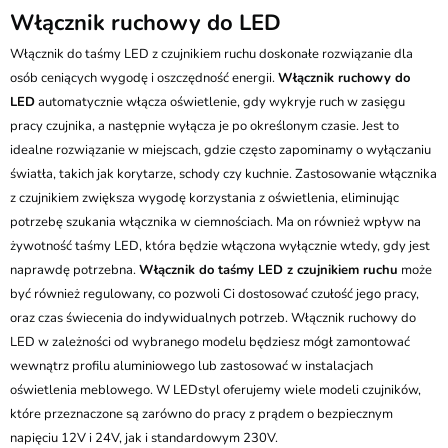
Włącznik ruchowy do LED
Włącznik do taśmy LED z czujnikiem ruchu doskonałe rozwiązanie dla
osób ceniących wygodę i oszczędność energii.
Włącznik ruchowy do
LED
automatycznie włącza oświetlenie, gdy wykryje ruch w zasięgu
pracy czujnika, a następnie wyłącza je po określonym czasie. Jest to
idealne rozwiązanie w miejscach, gdzie często zapominamy o wyłączaniu
światła, takich jak korytarze, schody czy kuchnie. Zastosowanie włącznika
z czujnikiem zwiększa wygodę korzystania z oświetlenia, eliminując
potrzebę szukania włącznika w ciemnościach. Ma on również wpływ na
żywotność taśmy LED, która będzie włączona wyłącznie wtedy, gdy jest
naprawdę potrzebna.
Włącznik do taśmy LED z czujnikiem ruchu
może
być również regulowany, co pozwoli Ci dostosować czułość jego pracy,
oraz czas świecenia do indywidualnych potrzeb. Włącznik ruchowy do
LED w zależności od wybranego modelu będziesz mógł zamontować
wewnątrz profilu aluminiowego lub zastosować w instalacjach
oświetlenia meblowego. W LEDstyl oferujemy wiele modeli czujników,
które przeznaczone są zarówno do pracy z prądem o bezpiecznym
napięciu 12V i 24V, jak i standardowym 230V.