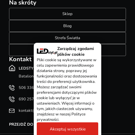
Na skróty
Sklep
Blog
Strefa Światła
Zarządzaj zgodami
Konfigurator szynoprzewodów
plików cookie
Kontakt
Pliki cookie są wykorzystywane w
celu zapewnienia prawidłowego
LEDSTYL.pl
działania strony, poprawy jej
Batalionów Chłopskich 12, 94-058 Łódź
funkcjonalności oraz dostosowania
treści do preferencji użytkownika.
Możesz zarządzać swoimi
506 336 320
preferencjami dotyczącymi plików
cookie lub wyłączyć je w
690 257 092
ustawieniach. Więcej informacji o
tym, jakich ciasteczek używamy,
kontakt@ledstyl.pl
znajdziesz w naszej Polityce
prywatności.
PRZEJDŹ DO DZIAŁU KONTAKT
Akceptuj wszystkie