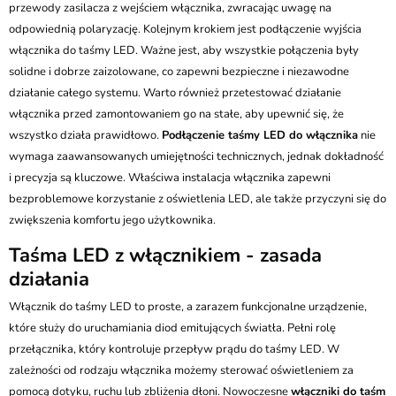
przewody zasilacza z wejściem włącznika, zwracając uwagę na
odpowiednią polaryzację. Kolejnym krokiem jest podłączenie wyjścia
włącznika do taśmy LED. Ważne jest, aby wszystkie połączenia były
solidne i dobrze zaizolowane, co zapewni bezpieczne i niezawodne
działanie całego systemu. Warto również przetestować działanie
włącznika przed zamontowaniem go na stałe, aby upewnić się, że
wszystko działa prawidłowo.
Podłączenie taśmy LED do włącznika
nie
wymaga zaawansowanych umiejętności technicznych, jednak dokładność
i precyzja są kluczowe. Właściwa instalacja włącznika zapewni
bezproblemowe korzystanie z oświetlenia LED, ale także przyczyni się do
zwiększenia komfortu jego użytkownika.
Taśma LED z włącznikiem - zasada
działania
Włącznik do taśmy LED to proste, a zarazem funkcjonalne urządzenie,
które służy do uruchamiania diod emitujących światła. Pełni rolę
przełącznika, który kontroluje przepływ prądu do taśmy LED. W
zależności od rodzaju włącznika możemy sterować oświetleniem za
pomocą dotyku, ruchu lub zbliżenia dłoni. Nowoczesne
włączniki do taśm