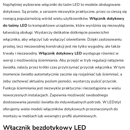
Najchętniej wybierane włączniki do taśm LED to modele obsługiwane
dotykowo. Są proste, a zarazem niezwykle praktyczne, przez co cieszą się
rosnącą popularnością wśród wielu użytkowników.
Włącznik dotykowy
do taśmy LED
to kompaktowe urządzenie, które wyróżnia się niezwykłą
łatwością obsługi. Wystarczy delikatne dotknięcie powierzchni
włącznika, aby włączyć lub wyłączyć oświetlenie. Dzięki zastosowaniu
prostej, lecz niezawodnej konstrukcji jest nie tylko wygodny, ale także
trwały i niezawodny.
Włącznik dotykowy LED
występuje również w
wersji z możliwością ściemniania. Aby przejść w tryb regulacji natężenia
światła, należy przez krótki czas przytrzymać przycisk włącznika. W tym
momencie światło automatycznie zacznie się rozjaśniać lub ściemniać, a
żeby zachować aktualny poziom jasności, wystarczy puścić przycisk.
Funkcja ściemniania jest niezwykle praktyczna i niezastąpiona w wielu
nowoczesnych instalacjach. Zapewnia możliwość swobodnego
dostosowania jasności światła do indywidualnych potrzeb. W LEDstyl
oferujemy wiele modeli włączników dotykowych przeznaczonych do
montażu w meblach lub wewnątrz profili aluminiowych.
Włącznik bezdotykowy LED