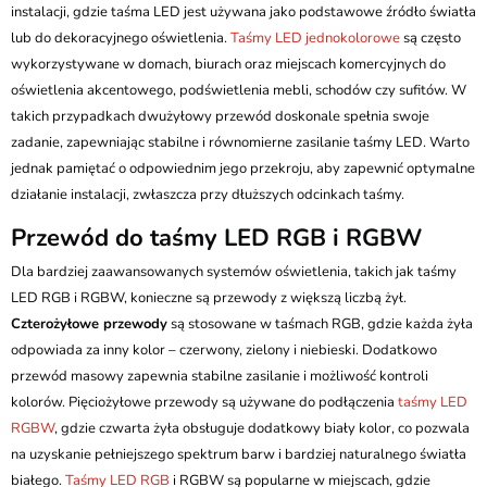
instalacji, gdzie taśma LED jest używana jako podstawowe źródło światła
lub do dekoracyjnego oświetlenia.
Taśmy LED jednokolorowe
są często
wykorzystywane w domach, biurach oraz miejscach komercyjnych do
oświetlenia akcentowego, podświetlenia mebli, schodów czy sufitów. W
takich przypadkach dwużyłowy przewód doskonale spełnia swoje
zadanie, zapewniając stabilne i równomierne zasilanie taśmy LED. Warto
jednak pamiętać o odpowiednim jego przekroju, aby zapewnić optymalne
działanie instalacji, zwłaszcza przy dłuższych odcinkach taśmy.
Przewód do taśmy LED RGB i RGBW
Dla bardziej zaawansowanych systemów oświetlenia, takich jak taśmy
LED RGB i RGBW, konieczne są przewody z większą liczbą żył.
Czterożyłowe przewody
są stosowane w taśmach RGB, gdzie każda żyła
odpowiada za inny kolor – czerwony, zielony i niebieski. Dodatkowo
przewód masowy zapewnia stabilne zasilanie i możliwość kontroli
kolorów. Pięciożyłowe przewody są używane do podłączenia
taśmy LED
RGBW
, gdzie czwarta żyła obsługuje dodatkowy biały kolor, co pozwala
na uzyskanie pełniejszego spektrum barw i bardziej naturalnego światła
białego.
Taśmy LED RGB
i RGBW są popularne w miejscach, gdzie