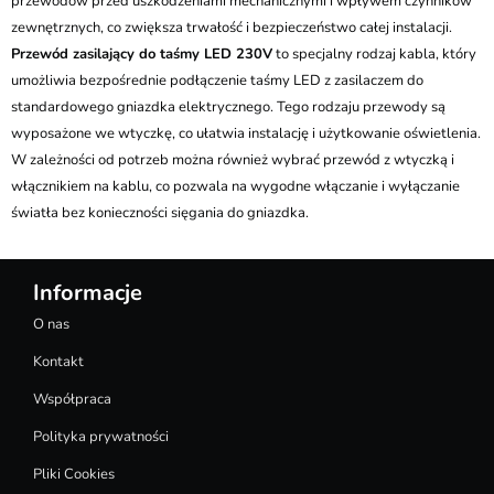
przewodów przed uszkodzeniami mechanicznymi i wpływem czynników
zewnętrznych, co zwiększa trwałość i bezpieczeństwo całej instalacji.
Przewód zasilający do taśmy LED 230V
to specjalny rodzaj kabla, który
umożliwia bezpośrednie podłączenie taśmy LED z zasilaczem do
standardowego gniazdka elektrycznego. Tego rodzaju przewody są
wyposażone we wtyczkę, co ułatwia instalację i użytkowanie oświetlenia.
W zależności od potrzeb można również wybrać przewód z wtyczką i
włącznikiem na kablu, co pozwala na wygodne włączanie i wyłączanie
światła bez konieczności sięgania do gniazdka.
Informacje
O nas
Kontakt
Współpraca
Polityka prywatności
Pliki Cookies