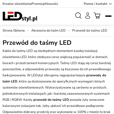
Kreator oświetlenia
Promocje
Nowości
Pomoc i kontakt
Strona Główna
Akcesoria do taśm LED
Przewód do taśmy LED
Przewód do taśmy LED
Kable do taśmy LED są niezbędnym elementem każdej instalacji
oświetlenia LED, które zdobywa coraz większą popularność w domach,
biurach i przestrzeniach komercyjnych. Taśmy LED stają się coraz bardziej
powszechne, a odpowiednie przewody są kluczowe do ich prawidłowego
funkcjonowania. W LEDstyl oferujemy najpopularniejsze
przewody do
taśm LED
, które są dostosowane do specyficznych wymagań różnych
systemów oświetleniowych. Wykorzystywane są zarówno w prostych,
jednokolorowych instalacjach, jak i bardziej zaawansowanych systemach
RGB i RGBW. Każdy
przewód do taśmy LED
posiada żyły oznaczone
kolorowymi izolacjami tak, żeby ułatwić ich prawidłowe podłączenie.
Odpowiednio dobrany przekrój oraz wykonanie w 100% z miedzi to brak