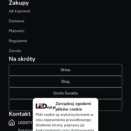
Zakupy
Jak kupować
Dostawa
Płatności
Regulamin
Zwroty
Na skróty
Sklep
Blog
Strefa Światła
Zarządzaj zgodami
Konfigurator szynoprzewodów
plików cookie
Kontakt
Pliki cookie są wykorzystywane w
celu zapewnienia prawidłowego
LEDSTYL.pl
działania strony, poprawy jej
Batalionów Chłopskich 12, 94-058 Łódź
funkcjonalności oraz dostosowania