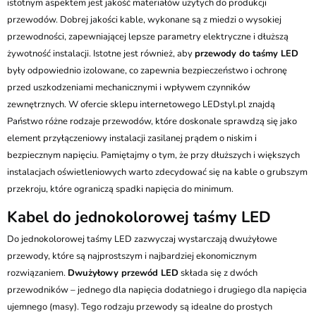
istotnym aspektem jest jakość materiałów użytych do produkcji
przewodów. Dobrej jakości kable, wykonane są z miedzi o wysokiej
przewodności, zapewniającej lepsze parametry elektryczne i dłuższą
żywotność instalacji. Istotne jest również, aby
przewody do taśmy LED
były odpowiednio izolowane, co zapewnia bezpieczeństwo i ochronę
przed uszkodzeniami mechanicznymi i wpływem czynników
zewnętrznych. W ofercie sklepu internetowego LEDstyl.pl znajdą
Państwo różne rodzaje przewodów, które doskonale sprawdzą się jako
element przyłączeniowy instalacji zasilanej prądem o niskim i
bezpiecznym napięciu. Pamiętajmy o tym, że przy dłuższych i większych
instalacjach oświetleniowych warto zdecydować się na kable o grubszym
przekroju, które ograniczą spadki napięcia do minimum.
Kabel do jednokolorowej taśmy LED
Do jednokolorowej taśmy LED zazwyczaj wystarczają dwużyłowe
przewody, które są najprostszym i najbardziej ekonomicznym
rozwiązaniem.
Dwużyłowy przewód LED
składa się z dwóch
przewodników – jednego dla napięcia dodatniego i drugiego dla napięcia
ujemnego (masy). Tego rodzaju przewody są idealne do prostych