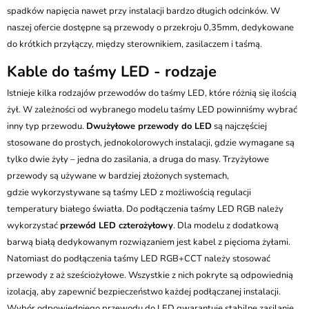
spadków napięcia nawet przy instalacji bardzo długich odcinków. W
naszej ofercie dostępne są przewody o przekroju 0,35mm, dedykowane
do krótkich przyłączy, między sterownikiem, zasilaczem i taśmą.
Kable do taśmy LED - rodzaje
Istnieje kilka rodzajów przewodów do taśmy LED, które różnią się ilością
żył. W zależności od wybranego modelu taśmy LED powinniśmy wybrać
inny typ przewodu.
Dwużyłowe przewody do LED
są najczęściej
stosowane do prostych, jednokolorowych instalacji, gdzie wymagane są
tylko dwie żyły – jedna do zasilania, a druga do masy. Trzyżyłowe
przewody są używane w bardziej złożonych systemach,
gdzie wykorzystywane są taśmy LED z możliwością regulacji
temperatury białego światła. Do podłączenia taśmy LED RGB należy
wykorzystać
przewód LED czterożyłowy
. Dla modelu z dodatkową
barwą białą dedykowanym rozwiązaniem jest kabel z pięcioma żyłami.
Natomiast do podłączenia taśmy LED RGB+CCT należy stosować
przewody z aż sześciożyłowe. Wszystkie z nich pokryte są odpowiednią
izolacją, aby zapewnić bezpieczeństwo każdej podłączanej instalacji.
Wybór odpowiedniego przewodu do LED gwarantuje stabilne zasilanie