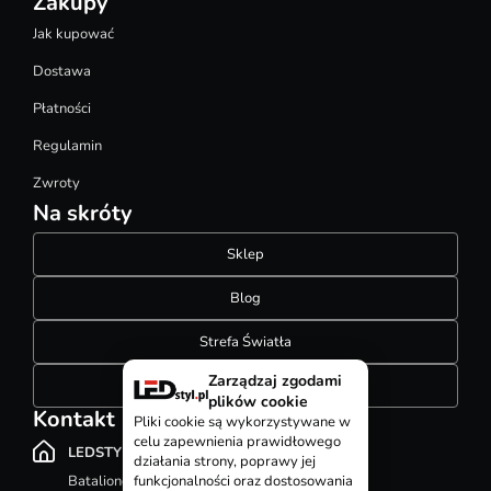
Zakupy
Jak kupować
Dostawa
Płatności
Regulamin
Zwroty
Na skróty
Sklep
Blog
Strefa Światła
Zarządzaj zgodami
Konfigurator szynoprzewodów
plików cookie
Kontakt
Pliki cookie są wykorzystywane w
celu zapewnienia prawidłowego
LEDSTYL.pl
działania strony, poprawy jej
Batalionów Chłopskich 12, 94-058 Łódź
funkcjonalności oraz dostosowania