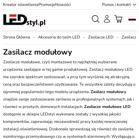
Kreator oświetlenia
Promocje
Nowości
Pomoc i kontakt
Strona Główna
Akcesoria do taśm LED
Zasilacze LED
Zasilacz
Zasilacz modułowy
Zasilacze modułowe, czyli montażowe to najchętniej wybierane
urządzenia zasilające w tej gamie produktowej. Zasilacz modułowy LED
ma szerokie spektrum zastosowań, a przy tym wyróżnia się atrakcyjną
ceną oraz bezpieczeństwem użytkowania. Te wszystkie zalety decydują o
ogromnej popularności tego modelu urządzenia.
Zasilacz modułowy
znajdzie swoje zastosowanie zarówno w profesjonalnych systemach, jak i
również w prostych, domowych instalacjach.
Zasilacze modułowe LED
dostępnie w sklepie LEDstyl wykonane zostały z wysokiej jakości
komponentów, zapewniając niezawodność pracy każdej nowoczesnej
instalacji oświetleniowej. Doskonale sprawdzają się również do zasilania
monitoringu przemysłowego czy w systemach alarmowych. Występują o