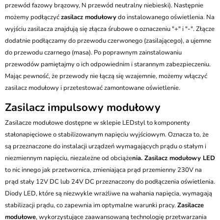
przewód fazowy brązowy, N przewód neutralny niebieski). Następnie
możemy podłączyć
zasilacz modułowy
do instalowanego oświetlenia. Na
wyjściu zasilacza znajdują się złącza śrubowe o oznaczeniu "+" i "-". Złącze
dodatnie podłączamy do przewodu czerwonego (zasilającego), a ujemne
do przewodu czarnego (masa). Po poprawnym zainstalowaniu
przewodów pamiętajmy o ich odpowiednim i starannym zabezpieczeniu.
Mając pewność, że przewody nie łączą się wzajemnie, możemy włączyć
zasilacz modułowy i przetestować zamontowane oświetlenie.
Zasilacz impulsowy modułowy
Zasilacze modułowe dostępne w sklepie LEDstyl to komponenty
stałonapięciowe o stabilizowanym napięciu wyjściowym. Oznacza to, że
są przeznaczone do instalacji urządzeń wymagających prądu o stałym i
niezmiennym napięciu, niezależne od obciąże
nia. Zasilacz modułowy LED
to nic innego jak przetwornica, zmieniająca prąd przemienny 230V na
prąd stały 12V DC lub 24V DC przeznaczony do podłączenia oświetlenia.
Diody LED, które są niezwykle wrażliwe na wahania napięcia, wymagają
stabilizacji prądu, co zapewnia im optymalne warunki pracy.
Zasilacze
modułowe
, wykorzystujące zaawansowaną technologię przetwarzania