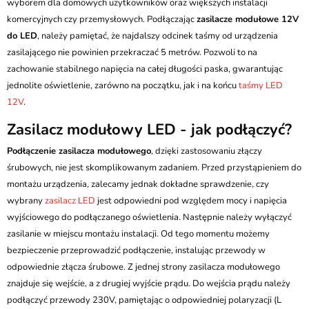
wyborem dla domowych użytkowników oraz większych instalacji
komercyjnych czy przemysłowych. Podłączając
zasilacze modułowe 12V
do LED
, należy pamiętać, że najdalszy odcinek taśmy od urządzenia
zasilającego nie powinien przekraczać 5 metrów. Pozwoli to na
zachowanie stabilnego napięcia na całej długości paska, gwarantując
jednolite oświetlenie, zarówno na początku, jak i na końcu
taśmy LED
12V
.
Zasilacz modułowy LED - jak podłączyć?
Podłączenie zasilacza modułowego
, dzięki zastosowaniu złączy
śrubowych, nie jest skomplikowanym zadaniem. Przed przystąpieniem do
montażu urządzenia, zalecamy jednak dokładne sprawdzenie, czy
wybrany
zasilacz LED
jest odpowiedni pod względem mocy i napięcia
wyjściowego do podłączanego oświetlenia. Następnie należy wyłączyć
zasilanie w miejscu montażu instalacji. Od tego momentu możemy
bezpieczenie przeprowadzić podłączenie, instalując przewody w
odpowiednie złącza śrubowe. Z jednej strony zasilacza modułowego
znajduje się wejście, a z drugiej wyjście prądu. Do wejścia prądu należy
podłączyć przewody 230V, pamiętając o odpowiedniej polaryzacji (L