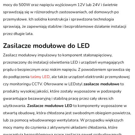
mocy do 500W oraz napięciu wyjściowym 12V lub 24V i świetnie
sprawdzają się w różnorodnych zastosowaniach, od domowych po
przemysłowe. Ich solidna konstrukcja i sprawdzona technologia
sprawiają, że zapewniają stabilne i bezproblemowe działanie instalacji
przez długie lata.
Zasilacze modułowe do LED
Zasilacz modułowy impulsowy to komponent stałonapięciowy,
przeznaczony do instalacji oświetlenia LED i urządzeń wymagających
prądu o bezpiecznym oraz niskim napięciu. Z powodzeniem sprawdza się
do podłączenia
taśmy LED
, ale także urządzeń elektroniki przemysłowej
czy monitoringu CCTV. Oferowane w LEDstyl
zasilacze modułowe
to
produkty wysokiej jakości, które zostały wyposażone w podzespoły
gwarantujące bezawaryjną i stabilną pracę przez cały okres ich
użytkowania.
Zasilacze modułowe LED
to komponenty wyposażone w
otwartą obudowę, która chłodzona jest swobodnym obiegiem powietrza,
lub za pomocą wbudowanego wentylatora. W przypadku większych
mocy mamy do czynienia z aktywnymi układami chłodzenia, które
gwarantują bezproblemową pracę zasilacza nawet rozbudowanych