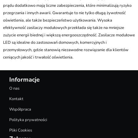
prądu dodatkowo mają liczne zabezpieczenia, które minimalizują ryzyko
przegrzania i innych awarii. Gwarantuje to nie tylko długą żywotność
oświetlenia, ale także bezpieczeństwo użytkowania. Wysoka
efektywność zasilaczy modułowych przekłada się także na mniejsze
zużycie energii biednej i większą energooszczędność. Zasilacze modułowe
LED są idealne do zastosowań domowych, komercyjnych i
przemysłowych, gdzie stanowią niezawodne rozwiązanie dla klientów
ceniących jakość i trwałość oświetlenia.
Informacje
O nas
Kontakt
Współpraca
Polityka prywatności
Pliki Cookies