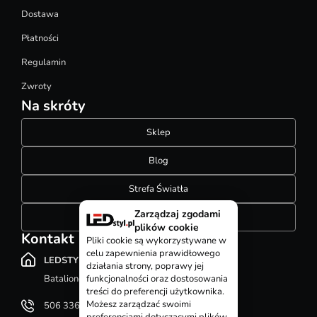
Dostawa
Płatności
Regulamin
Zwroty
Na skróty
Sklep
Blog
Strefa Światła
Zarządzaj zgodami
Konfigurator szynoprzewodów
plików cookie
Kontakt
Pliki cookie są wykorzystywane w
celu zapewnienia prawidłowego
LEDSTYL.pl
działania strony, poprawy jej
Batalionów Chłopskich 12, 94-058 Łódź
funkcjonalności oraz dostosowania
treści do preferencji użytkownika.
Możesz zarządzać swoimi
506 336 320