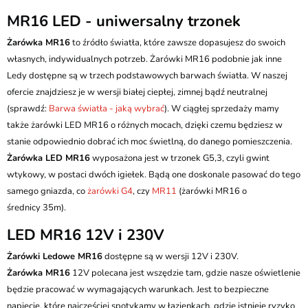
MR16 LED - uniwersalny trzonek
Żarówka MR16
to źródło światła, które zawsze dopasujesz do swoich
własnych, indywidualnych potrzeb. Żarówki MR16 podobnie jak inne
Ledy dostępne są w trzech podstawowych barwach światła. W naszej
ofercie znajdziesz je w wersji białej ciepłej, zimnej bądź neutralnej
(sprawdź:
Barwa światła - jaką wybrać
). W ciągłej sprzedaży mamy
także żarówki LED MR16 o różnych mocach, dzięki czemu będziesz w
stanie odpowiednio dobrać ich moc świetlną, do danego pomieszczenia.
Żarówka LED MR16
wyposażona jest w trzonek G5,3, czyli gwint
wtykowy, w postaci dwóch igiełek. Bądą one doskonale pasować do tego
samego gniazda, co
żarówki G4
, czy
MR11
(żarówki MR16 o
średnicy 35m).
LED MR16 12V i 230V
Żarówki Ledowe MR16
dostępne są w wersji 12V i 230V.
Żarówka MR16
12V polecana jest wszędzie tam, gdzie nasze oświetlenie
będzie pracować w wymagających warunkach. Jest to bezpieczne
napięcie, które najczęściej spotykamy w łazienkach, gdzie istnieje ryzyko