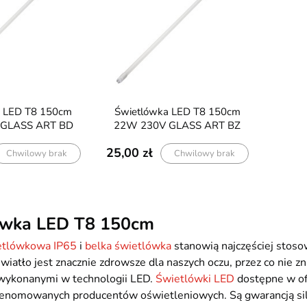
Świetlówka LED T8 150cm
GLASS ART BD
22W 230V GLASS ART BZ
25,00
Chwilowy brak
Chwilowy brak
ówka LED T8 150cm
etlówkowa IP65
i
belka świetlówka
stanowią najczęściej stos
 światło jest znacznie zdrowsze dla naszych oczu, przez co nie 
wykonanymi w technologii LED.
Świetlówki LED
dostępne w of
renomowanych producentów oświetleniowych. Są gwarancją silne