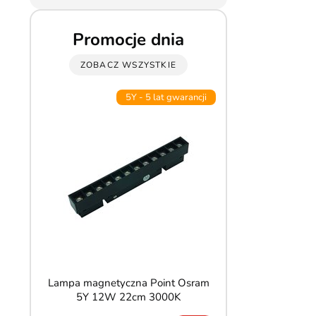
Promocje dnia
ZOBACZ WSZYSTKIE
5Y - 5 lat gwarancji
Lampa magnetyczna Point Osram
Kinkiet liniowy ok
5Y 12W 22cm 3000K
CCT 90cm