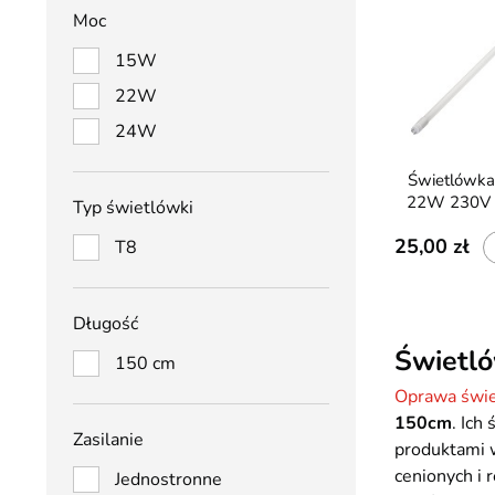
Moc
15W
22W
24W
Świetlówka LED T8 150cm
22W 230V 
Typ świetlówki
25,00
T8
Długość
Świetl
150 cm
Oprawa świ
150cm
. Ich
Zasilanie
produktami 
cenionych i 
Jednostronne