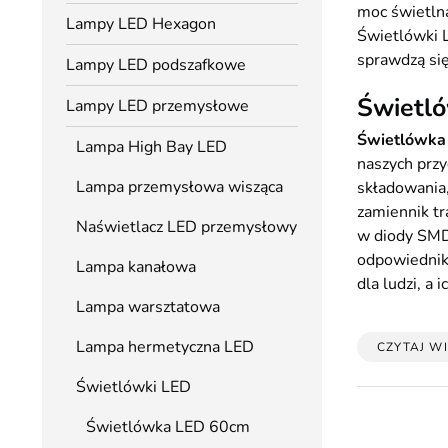
moc świetln
Lampy LED Hexagon
Świetlówki 
sprawdzą się
Lampy LED podszafkowe
Świetl
Lampy LED przemysłowe
Świetlówka
Lampa High Bay LED
naszych prz
Lampa przemysłowa wisząca
składowania
zamiennik t
Naświetlacz LED przemysłowy
w diody SMD
odpowiednikó
Lampa kanałowa
dla ludzi, a 
Lampa warsztatowa
Lampa hermetyczna LED
CZYTAJ WI
Świetlówki LED
Świetlówka LED 60cm