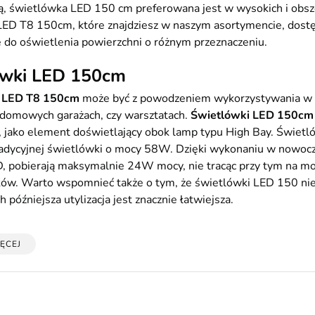
ą, świetlówka LED 150 cm preferowana jest w wysokich i obs
LED T8 150cm, które znajdziesz w naszym asortymencie, dostęp
 do oświetlenia powierzchni o różnym przeznaczeniu.
ówki LED 150cm
 LED T8 150cm
może być z powodzeniem wykorzystywania w o
ydomowych garażach, czy warsztatach.
Świetlówki LED 150cm
, jako element doświetlający obok lamp typu High Bay. Świe
radycyjnej świetlówki o mocy 58W. Dzięki wykonaniu w nowoc
, pobierają maksymalnie 24W mocy, nie tracąc przy tym na mo
w. Warto wspomnieć także o tym, że świetlówki LED 150 nie z
ich późniejsza utylizacja jest znacznie łatwiejsza.
ĘCEJ