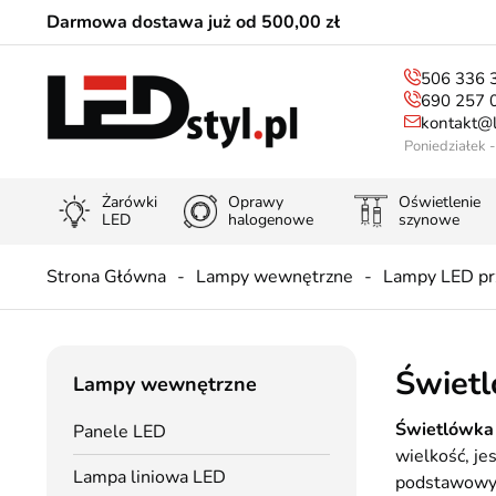
Darmowa dostawa już od 500,00 zł
506 336 
690 257 
kontakt@l
Poniedziałek 
Żarówki
Oprawy
Oświetlenie
LED
halogenowe
szynowe
Strona Główna
Lampy wewnętrzne
Lampy LED p
Świet
Lampy wewnętrzne
Świetlówka
Panele LED
wielkość, je
Lampa liniowa LED
podstawowych