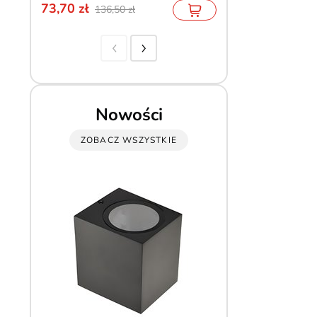
73,70
179,10
136,50
199,00
Nowości
ZOBACZ WSZYSTKIE