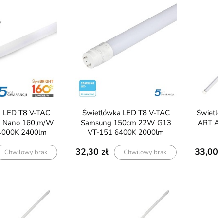
Świetlówka LED T8 V-TAC
Świetlówka LED 150cm 24W
 Nano 160lm/W
Samsung 150cm 22W G13
ART A
4000K 2400lm
VT-151 6400K 2000lm
32,30
33,00
Chwilowy brak
Chwilowy brak