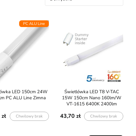
PC ALU Line
Świetlówka LED T8 V-TAC
lm PC ALU Line Zimna
15W 150cm Nano 160lm/W
VT-1615 6400K 2400lm
43,70
Chwilowy brak
Chwilowy brak