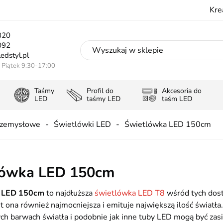
Kre
320
092
edstyl.pl
- Piątek 9:30-17:00
Taśmy
Profil do
Akcesoria do
LED
taśmy LED
taśm LED
rzemysłowe
Świetlówki LED
Świetlówka LED 150cm
lówka LED 150cm
 LED 150cm
to najdłuższa
świetlówka LED T8
wśród tych dost
st ona również najmocniejsza i emituje największą ilość światła
 barwach światła i podobnie jak inne tuby LED mogą być zasi