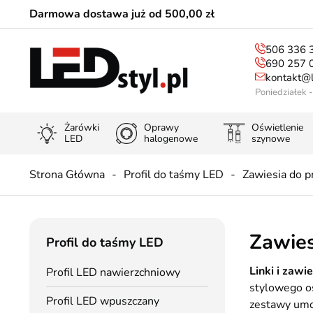
Darmowa dostawa już od 500,00 zł
506 336 
690 257 
kontakt@l
Poniedziałek 
Żarówki
Oprawy
Oświetlenie
LED
halogenowe
szynowe
Strona Główna
Profil do taśmy LED
Zawiesia do pr
Zawies
Profil do taśmy LED
Linki i zawi
Profil LED nawierzchniowy
stylowego o
Profil LED wpuszczany
zestawy umoż