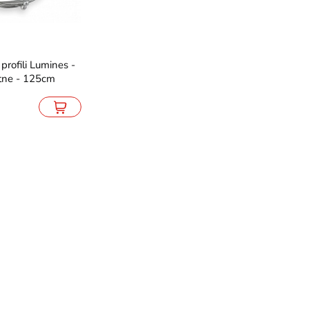
PROMOCJA
PROMOCJA
tne - 125cm
tro VENUS 12W
Taśma LED COB RGBW Ciepła 24V
Panel LED 
o-złota
784 LED 19W/m - 5m
natynkowy
179,90
44,10
299,00
49