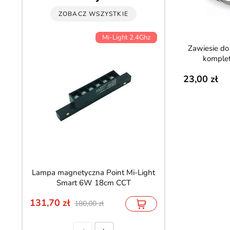
ZOBACZ WSZYSTKIE
Mi-Light 2.4Ghz
Zawiesie do profili Lumines -
komple
23,00
Lampa magnetyczna Point Mi-Light
Lampa LED nad lus
Smart 6W 18cm CCT
60cm czarn
131,70
161,10
180,00
179,00