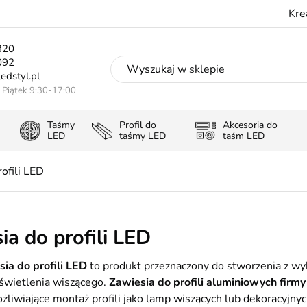
Kre
320
092
edstyl.pl
- Piątek 9:30-17:00
Taśmy
Profil do
Akcesoria do
LED
taśmy LED
taśm LED
ofili LED
ia do profili LED
esia do profili LED
to produkt przeznaczony do stworzenia z wyk
świetlenia wiszącego.
Zawiesia do profili aluminiowych firm
liwiające montaż profili jako lamp wiszących lub dekoracyjn