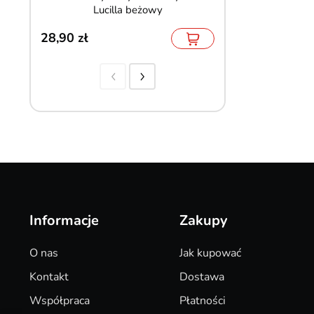
Lucilla beżowy
czarna pods
28,90
41,90
Informacje
Zakupy
O nas
Jak kupować
Kontakt
Dostawa
Współpraca
Płatności