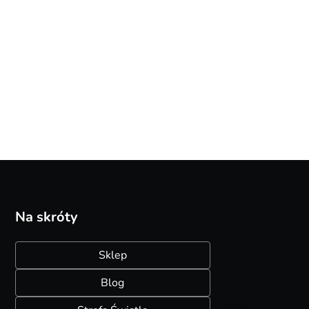
ufitka
czujnikiem 1500lm 4000K
reflektora
161,00
134,20
Na skróty
Sklep
Blog