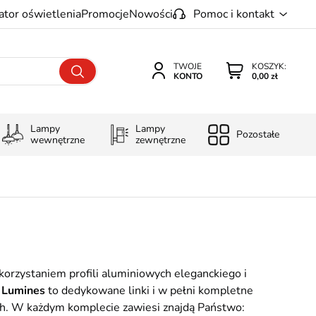
ator oświetlenia
Promocje
Nowości
Pomoc i kontakt
TWOJE
KOSZYK:
KONTO
0,00 zł
Lampy
Lampy
Pozostałe
wewnętrzne
zewnętrzne
orzystaniem profili aluminiowych eleganckiego i
y Lumines
to dedykowane linki i w pełni kompletne
ych. W każdym komplecie zawiesi znajdą Państwo: