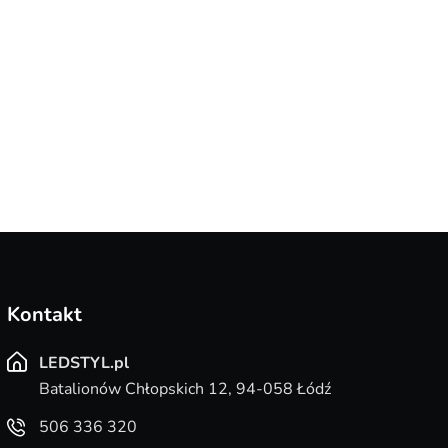
mi SpotLine 2+1 GU10
beż-złoty
biała
49,90
Kontakt
LEDSTYL.pl
Batalionów Chłopskich 12, 94-058 Łódź
506 336 320