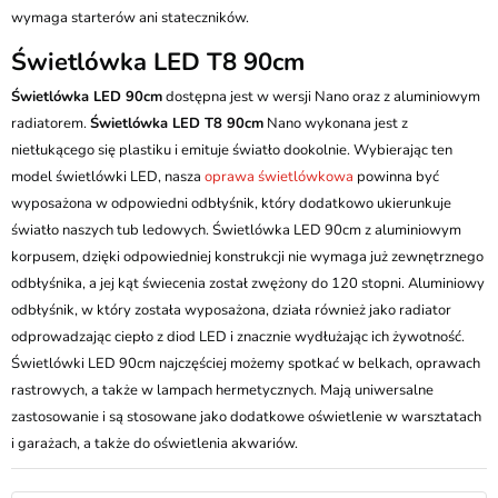
wymaga starterów ani stateczników.
Świetlówka LED T8 90cm
Świetlówka LED 90cm
dostępna jest w wersji Nano oraz z aluminiowym
radiatorem.
Świetlówka LED T8 90cm
Nano wykonana jest z
nietłukącego się plastiku i emituje światło dookolnie. Wybierając ten
model świetlówki LED, nasza
oprawa świetlówkowa
powinna być
wyposażona w odpowiedni odbłyśnik, który dodatkowo ukierunkuje
światło naszych tub ledowych. Świetlówka LED 90cm z aluminiowym
korpusem, dzięki odpowiedniej konstrukcji nie wymaga już zewnętrznego
odbłyśnika, a jej kąt świecenia został zwężony do 120 stopni. Aluminiowy
odbłyśnik, w który została wyposażona, działa również jako radiator
odprowadzając ciepło z diod LED i znacznie wydłużając ich żywotność.
Świetlówki LED 90cm najczęściej możemy spotkać w belkach, oprawach
rastrowych, a także w lampach hermetycznych. Mają uniwersalne
zastosowanie i są stosowane jako dodatkowe oświetlenie w warsztatach
i garażach, a także do oświetlenia akwariów.