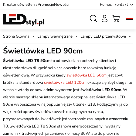
Kreator oświetlenia
Promocje
Nowości
Pomoc i kontakt
Strona Główna
Lampy wewnętrzne
Lampy LED przemysłowe
Ś
Świetlówka LED 90cm
Świetlówka LED T8 90cm
to odpowiedź na potrzeby klientów i
niestandardowa długość pełniąca obecnie bardzo ważną funkcję
oświetleniową. W przypadku kiedy
świetlówka LED 60cm
jest zbyt
krótka, a standardowa
świetlówka LED 120cm
okazuje się zbyt długa, to
właśnie wtedy odpowiednim wyborem jest
świetlówka LED 90cm
. W
ofercie naszego sklepu internetowego dostępna jest świetlówka LED
90cm wyposażona w najpopularniejszy trzonek G13. Podłączymy ją do
większości opraw świetlówkowych dostępnych na rynku,
przystosowanych do świetlówek jednostronnie zasilanych o oznaczeniu
T8. Świetlówka LED T8 90cm stanowi energooszczędny i wydajny
zamiennik tradycyjnych jarzeniówek o mocy 30W, ale do pracy nie