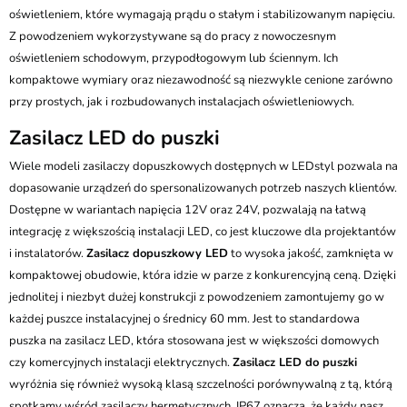
oświetleniem, które wymagają prądu o stałym i stabilizowanym napięciu.
Z powodzeniem wykorzystywane są do pracy z nowoczesnym
oświetleniem schodowym, przypodłogowym lub ściennym. Ich
kompaktowe wymiary oraz niezawodność są niezwykle cenione zarówno
przy prostych, jak i rozbudowanych instalacjach oświetleniowych.
Zasilacz LED do puszki
Wiele modeli zasilaczy dopuszkowych dostępnych w LEDstyl pozwala na
dopasowanie urządzeń do spersonalizowanych potrzeb naszych klientów.
Dostępne w wariantach napięcia 12V oraz 24V, pozwalają na łatwą
integrację z większością instalacji LED, co jest kluczowe dla projektantów
i instalatorów.
Zasilacz dopuszkowy LED
to wysoka jakość, zamknięta w
kompaktowej obudowie, która idzie w parze z konkurencyjną ceną. Dzięki
jednolitej i niezbyt dużej konstrukcji z powodzeniem zamontujemy go w
każdej puszce instalacyjnej o średnicy 60 mm. Jest to standardowa
puszka na zasilacz LED, która stosowana jest w większości domowych
czy komercyjnych instalacji elektrycznych.
Zasilacz LED do puszki
wyróżnia się również wysoką klasą szczelności porównywalną z tą, którą
spotkamy wśród zasilaczy hermetycznych. IP67 oznacza, że każdy nasz