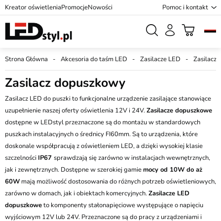
Kreator oświetlenia
Promocje
Nowości
Pomoc i kontakt
Strona Główna
Akcesoria do taśm LED
Zasilacze LED
Zasilacz
Zasilacz dopuszkowy
Zasilacz LED do puszki to funkcjonalne urządzenie zasilające stanowiące
uzupełnienie naszej oferty oświetlenia 12V i 24V.
Zasilacze dopuszkowe
dostępne w LEDstyl przeznaczone są do montażu w standardowych
puszkach instalacyjnych o średnicy FI60mm. Są to urządzenia, które
doskonale współpracują z oświetleniem LED, a dzięki wysokiej klasie
szczelności
IP67
sprawdzają się zarówno w instalacjach wewnętrznych,
jak i zewnętrznych. Dostępne w szerokiej gamie
mocy od 10W do aż
60W
mają możliwość dostosowania do różnych potrzeb oświetleniowych,
zarówno w domach, jak i obiektach komercyjnych.
Zasilacze LED
dopuszkowe
to komponenty stałonapięciowe występujące o napięciu
wyjściowym 12V lub 24V. Przeznaczone są do pracy z urządzeniami i