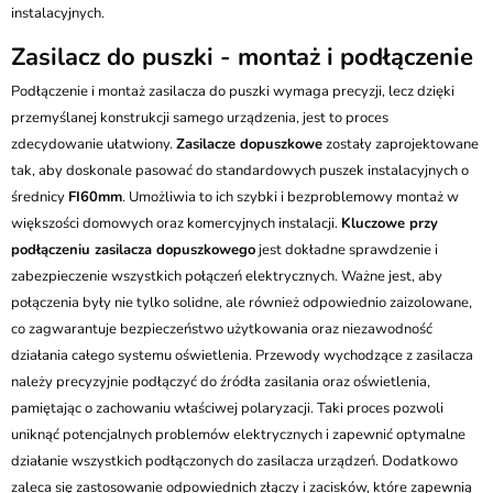
instalacyjnych.
Zasilacz do puszki - montaż i podłączenie
Podłączenie i montaż zasilacza do puszki wymaga precyzji, lecz dzięki
przemyślanej konstrukcji samego urządzenia, jest to proces
zdecydowanie ułatwiony.
Zasilacze dopuszkowe
zostały zaprojektowane
tak, aby doskonale pasować do standardowych puszek instalacyjnych o
średnicy
FI60mm
. Umożliwia to ich szybki i bezproblemowy montaż w
większości domowych oraz komercyjnych instalacji.
Kluczowe przy
podłączeniu zasilacza dopuszkowego
jest dokładne sprawdzenie i
zabezpieczenie wszystkich połączeń elektrycznych. Ważne jest, aby
połączenia były nie tylko solidne, ale również odpowiednio zaizolowane,
co zagwarantuje bezpieczeństwo użytkowania oraz niezawodność
działania całego systemu oświetlenia. Przewody wychodzące z zasilacza
należy precyzyjnie podłączyć do źródła zasilania oraz oświetlenia,
pamiętając o zachowaniu właściwej polaryzacji. Taki proces pozwoli
uniknąć potencjalnych problemów elektrycznych i zapewnić optymalne
działanie wszystkich podłączonych do zasilacza urządzeń. Dodatkowo
zaleca się zastosowanie odpowiednich złączy i zacisków, które zapewnią