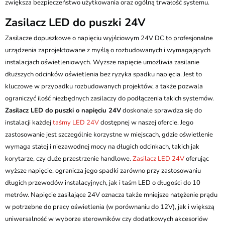
zwiększa bezpieczeństwo użytkowania oraz ogólną trwałość systemu.
Zasilacz LED do puszki 24V
Zasilacze dopuszkowe o napięciu wyjściowym 24V DC to profesjonalne
urządzenia zaprojektowane z myślą o rozbudowanych i wymagających
instalacjach oświetleniowych. Wyższe napięcie umożliwia zasilanie
dłuższych odcinków oświetlenia bez ryzyka spadku napięcia. Jest to
kluczowe w przypadku rozbudowanych projektów, a także pozwala
ograniczyć ilość niezbędnych zasilaczy do podłączenia takich systemów.
Zasilacz LED do puszki o napięciu 24V
doskonale sprawdza się do
instalacji każdej
taśmy LED 24V
dostępnej w naszej ofercie. Jego
zastosowanie jest szczególnie korzystne w miejscach, gdzie oświetlenie
wymaga stałej i niezawodnej mocy na długich odcinkach, takich jak
korytarze, czy duże przestrzenie handlowe.
Zasilacz LED 24V
oferując
wyższe napięcie, ogranicza jego spadki zarówno przy zastosowaniu
długich przewodów instalacyjnych, jak i taśm LED o długości do 10
metrów. Napięcie zasilające 24V oznacza także mniejsze natężenie prądu
w potrzebne do pracy oświetlenia (w porównaniu do 12V), jak i większą
uniwersalność w wyborze sterowników czy dodatkowych akcesoriów