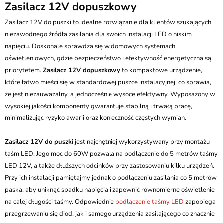
Zasilacz 12V dopuszkowy
Zasilacz 12V do puszki to idealne rozwiązanie dla klientów szukających
niezawodnego źródła zasilania dla swoich instalacji LED o niskim
napięciu. Doskonale sprawdza się w domowych systemach
oświetleniowych, gdzie bezpieczeństwo i efektywność energetyczna są
priorytetem.
Zasilacz 12V dopuszkowy
to kompaktowe urządzenie,
które łatwo mieści się w standardowej puszce instalacyjnej, co sprawia,
że jest niezauważalny, a jednocześnie wysoce efektywny. Wyposażony w
wysokiej jakości komponenty gwarantuje stabilną i trwałą pracę,
minimalizując ryzyko awarii oraz konieczność częstych wymian.
Zasilacz 12V do puszki
jest najchętniej wykorzystywany przy montażu
taśm LED. Jego moc do 60W pozwala na podłączenie do 5 metrów taśmy
LED 12V, a także dłuższych odcinków przy zastosowaniu kilku urządzeń.
Przy ich instalacji pamiętajmy jednak o podłączeniu zasilania co 5 metrów
paska, aby uniknąć spadku napięcia i zapewnić równomierne oświetlenie
na całej długości taśmy. Odpowiednie
podłączenie taśmy LED
zapobiega
przegrzewaniu się diod, jak i samego urządzenia zasilającego co znacznie