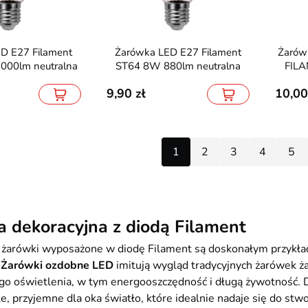
Żarówka LED E27 Filament
Żarówka LED E14 2W 260lm
000lm neutralna
ST64 8W 880lm neutralna
FILA
9,90
10,00
V 4x8mm IP67
Reflektor LED mleczny 3-fazowy
Pilot do la
1
2
3
4
5
6000K 5m
12W 15cm 4000K czarny
65,70
61,60
 dekoracyjna z diodą Filament
 żarówki wyposażone w diodę Filament są doskonałym przykła
.
Żarówki ozdobne LED
imitują wygląd tradycyjnych żarówek ża
o oświetlenia, w tym energooszczędność i długą żywotność. D
łe, przyjemne dla oka światło, które idealnie nadaje się do st