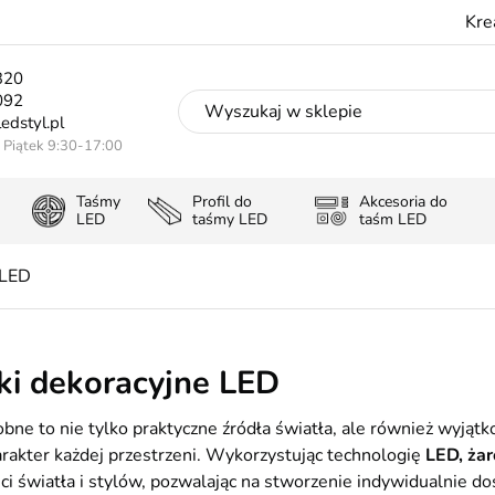
Kre
320
092
edstyl.pl
- Piątek 9:30-17:00
Taśmy
Profil do
Akcesoria do
LED
taśmy LED
taśm LED
 LED
i dekoracyjne LED
bne to nie tylko praktyczne źródła światła, ale również wyją
rakter każdej przestrzeni. Wykorzystując technologię
LED, ża
i światła i stylów, pozwalając na stworzenie indywidualnie 