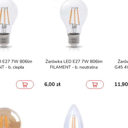
Żarówka LED E27 7W 806lm
Żarówka LED E27 Filament
 - b. ciepła
FILAMENT - b. neutralna
G45 4
6,00
11,90
LAT GWARANCJI