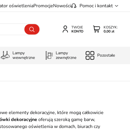
ator oświetlenia
Promocje
Nowości
Pomoc i kontakt
TWOJE
KOSZYK:
KONTO
0,00 zł
Lampy
Lampy
Pozostałe
wewnętrzne
zewnętrzne
tkowe elementy dekoracyjne, które mogą całkowicie
rówki dekoracyjne
oferują szeroką gamę barw,
dostosowanego oświetlenia w domach, biurach czy