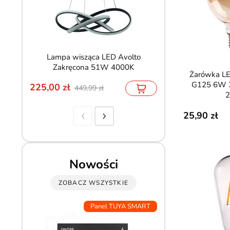
Lampa wisząca LED Avolto
Naświetlacz LED
Zakręcona 51W 4000K
50W 5740lm
Żarówka LED E27 Filament
G125 6W 
225,00
78,80
449,99
85,90
2
25,90
Nowości
ZOBACZ WSZYSTKIE
Panel TUYA SMART