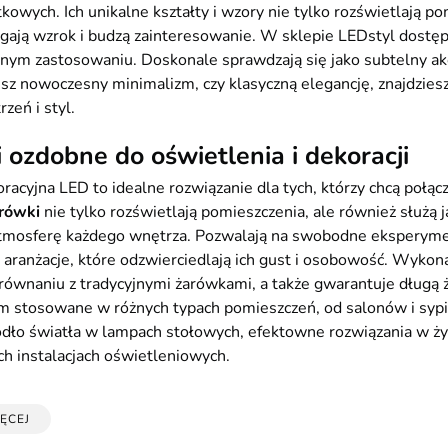
tkowych. Ich unikalne kształty i wzory nie tylko rozświetlają 
ągają wzrok i budzą zainteresowanie. W sklepie LEDstyl dostę
ym zastosowaniu. Doskonale sprawdzają się jako subtelny akc
esz nowoczesny minimalizm, czy klasyczną elegancję, znajdzies
zeń i styl.
 ozdobne do oświetlenia i dekoracji
racyjna LED to idealne rozwiązanie dla tych, którzy chcą połąc
rówki
nie tylko rozświetlają pomieszczenia, ale również służą
 atmosferę każdego wnętrza. Pozwalają na swobodne eksperyme
ranżacje, które odzwierciedlają ich gust i osobowość. Wykon
równaniu z tradycyjnymi żarówkami, a także gwarantuje długą
stosowane w różnych typach pomieszczeń, od salonów i sypial
ódło światła w lampach stołowych, efektowne rozwiązania w ż
h instalacjach oświetleniowych.
ĘCEJ