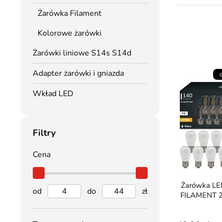
Żarówka Filament
Kolorowe żarówki
Żarówki liniowe S14s S14d
Adapter żarówki i gniazda
Wkład LED
Filtry
Cena
Żarówka LED E27 2W ST14
od
do
zł
FILAMENT 2