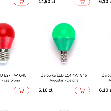
14,90
6,10
Żarówka LED E14 4W G45
Żarówka LED E14 4W G45
r - czerwona
Aigostar - zielona
A
6,10
6,10