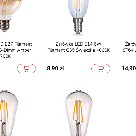
 CREE PRO 6Y
Oprawa ARLES 1 Biała
Taśma LED 
 6500K
21W
Żarówka LED E14 6W
Żarówka LED E27 Filament
3-Dimm Amber
Filament C35 Świeczka 4000K
ST64 
19,90
203,90
39,20
700K
8,90
14,90