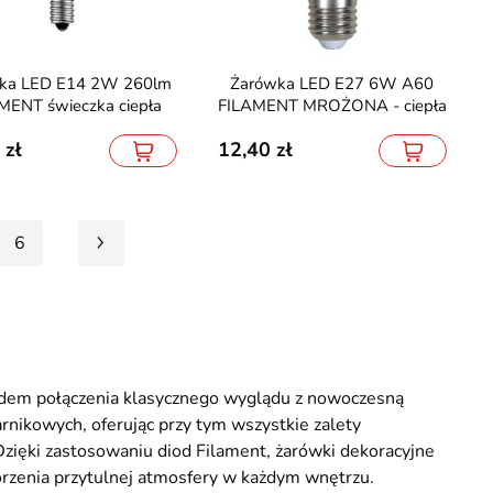
Żarówka LED E27 6W A60
MENT świeczka ciepła
FILAMENT MROŻONA - ciepła
12,40
mp magnetycznych Tuya
Zasilacz LED 24V 24W hermetyczny
6
Smart
IP67 Super Slim
13,90
dem połączenia klasycznego wyglądu z nowoczesną
rnikowych, oferując przy tym wszystkie zalety
zięki zastosowaniu diod Filament, żarówki dekoracyjne
worzenia przytulnej atmosfery w każdym wnętrzu.