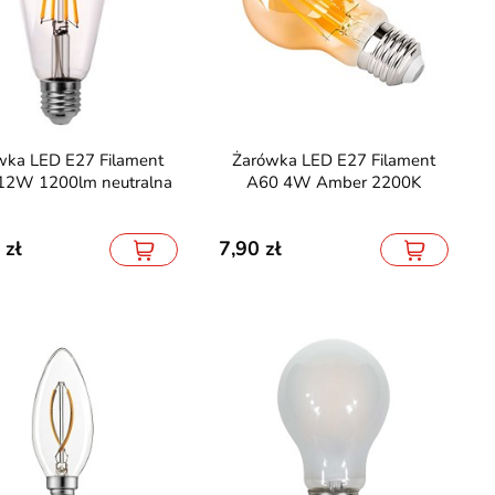
Cyfrowa COB RGB 24V
Naświetlacz LED CREE PRO 6Y
 WS2811 5m
100W 11480lm 4000K
Żarówka LED E27 Filament
12W 1200lm neutralna
A60 4W Amber 2200K
125,70
239,90
137,60
7,90
Pilot TUYA SMART