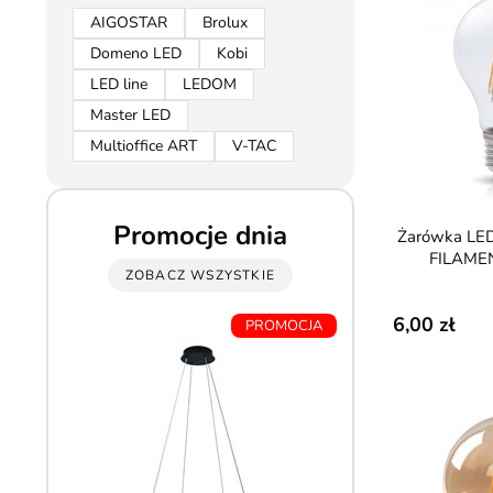
AIGOSTAR
Brolux
Domeno LED
Kobi
LED line
LEDOM
Master LED
Multioffice ART
V-TAC
Promocje dnia
Żarówka LED E27 7W 806lm
FILAMENT
ZOBACZ WSZYSTKIE
6,00
PROMOCJA
6 