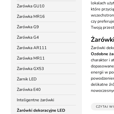
lokalach uży
Żarówka GU10
które przyci
wszechstronn
Żarówka MR16
czy preferuj
Żarówka G9
Twoją przestr
Żarówka G4
Żarówki
Żarówka AR111
Żarówki deko
Ozdobne ża
Żarówka MR11
charakter i
dopasowane a
Żarówka GX53
energii w po
powodzeniem 
Żarnik LED
delikatne źr
Żarówka E40
nowoczesnyc
Inteligentne żarówki
CZYTAJ WI
Żarówki dekoracyjne LED