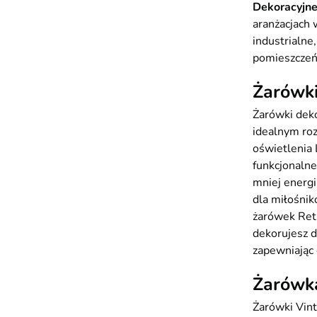
Dekoracyjne
aranżacjach 
industrialne
pomieszczeń,
Żarówki
Żarówki deko
idealnym roz
oświetlenia 
funkcjonalne
mniej energi
dla miłośnik
żarówek Retr
dekorujesz d
zapewniając
Żarówka
Żarówki Vint