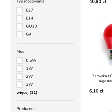
40,90
Typ mocowania
E27
E14
GU10
G4
Moc
0,5W
1W
Żarówka LED E27 4W G45
2W
Aigosta
3W
6,10
Producent