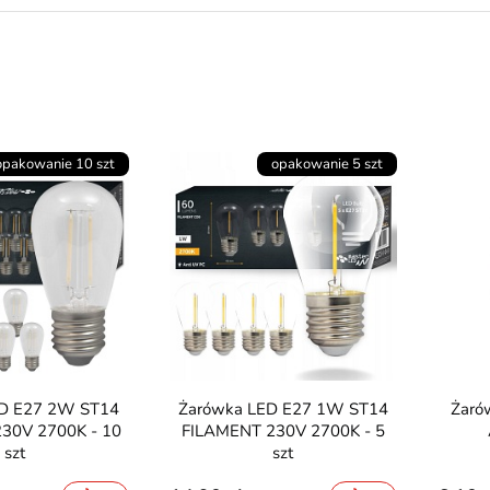
opakowanie 10 szt
opakowanie 5 szt
Żarówka LED E27 1W ST14
Żarówka LED E27 4W G45
30V 2700K - 10
FILAMENT 230V 2700K - 5
szt
szt