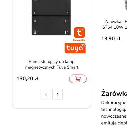
Żarówka LED E27 Filament
ST64 10W 1
13,90
Panel sterujący do lamp
Neon LED COB 24
magnetycznych Tuya Smart
480 LED 7W 
130,20
131,50
Żarówka
Dekoracyjne
technologią
nowoczesneg
emitują ciep