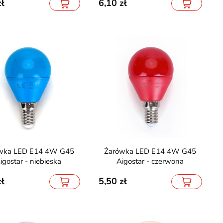
6,10
Żarówka LED E14 4W G45
igostar - niebieska
Aigostar - czerwona
5,50