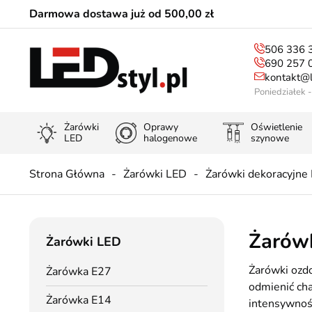
Darmowa dostawa już od 500,00 zł
506 336 
690 257 
kontakt@l
Poniedziałek 
Żarówki
Oprawy
Oświetlenie
LED
halogenowe
szynowe
Strona Główna
Żarówki LED
Żarówki dekoracyjne
Żarówk
Żarówki LED
Żarówki ozdo
Żarówka E27
odmienić cha
Żarówka E14
intensywnośc