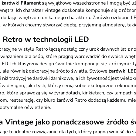
 żarówki Filament
są wyjątkowo wszechstronne i mogą być uż
wnętrz. Ich charakter vintage doskonale komponuje się z różno
, dodając wnętrzom unikalnego charakteru. Żarówki ozdobne LE
 w których chcemy stworzyć ciepłą, przyjemną atmosferę, takich 
 Retro w technologii LED
racyjne w stylu Retro łączą nostalgiczny urok dawnych lat z 
wiązaniem dla osób, które pragną wprowadzić do swoich wnętrz
LED. Ich klasyczny design świetnie komponuje się z różnymi st
, ale również dekoracyjne źródło światła. Stylowe
żarówki LED
i niż tradycyjne żarówki żarnikowe, a ich żywotność jest wielok
ów designu, jak i tych, którzy cenią sobie ekologiczne i ekon
o, które sprawdzą się w żyrandolach, kinkietach, czy lampach 
om, restaurację, czy biuro żarówki Retro dodadzą każdemu mie
 optymalne oświetlenie.
 Vintage jako ponadczasowe źródło ś
age to idealne rozwiązanie dla tych, którzy pragną wnieść do s