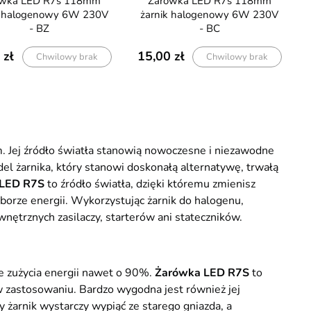
Żarówka LED R7s 118mm
k halogenowy 6W 230V
żarnik halogenowy 6W 230V
- BZ
- BC
15,00
Chwilowy brak
Chwilowy brak
MICRO-48V
Jej źródło światła stanowią nowoczesne i niezawodne
l żarnika, który stanowi doskonałą alternatywę, trwałą
 LED R7S
to źródło światła, dzięki któremu zmienisz
orze energii. Wykorzystując żarnik do halogenu,
ętrznych zasilaczy, starterów ani stateczników.
 zużycia energii nawet o 90%.
Żarówka LED R7S
to
cienny 1xE27 Timber
Neon LED 24W 200cm do szyn
a w zastosowaniu. Bardzo wygodna jest również jej
lowany beżowy
magnetycznych Micro-48V
 żarnik wystarczy wypiąć ze starego gniazda, a