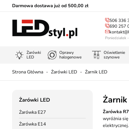
Darmowa dostawa już od 500,00 zł
506 336 
690 257 
kontakt@l
Poniedziałek 
Żarówki
Oprawy
Oświetlenie
LED
halogenowe
szynowe
Strona Główna
Żarówki LED
Żarnik LED
Żarnik
Żarówki LED
Żarówka R7
Żarówka E27
wyróżnia się
Żarówka E14
elektrycznej