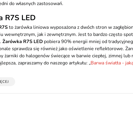
dni do własnych zastosowań.
a R7S LED
 R7S
to żarówka liniowa wyposażona z dwóch stron w zagłębio
u wewnętrznym, jak i zewnętrznym. Jest to bardzo często spot
.
Żarówka R7S LED
pobiera 90% energii mniej od tradycyjnego 
onale sprawdza się również jako oświetlenie reflektorowe. Ża
żarniki do halogenów świecące w barwie ciepłej, zimnej lub ne
ajlepsza, zapraszamy do naszego artykułu: „
Barwa światła - jak
ĘCEJ