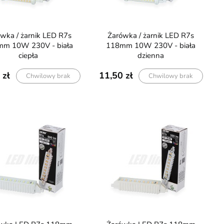
5 LAT GWARANCJI
Wydajność 2050lm/m
Żarówka / żarnik LED R7s
m 10W 230V - biała
118mm 10W 230V - biała
ciepła
dzienna
11,50
Chwilowy brak
Chwilowy brak
etyczna F-LINE gips-
Taśma LED COB 24V 15W 480 LED
5mm czarna - 2 metry
CRI90 3000K Ciepła 5m
148,80
239,90
175,00