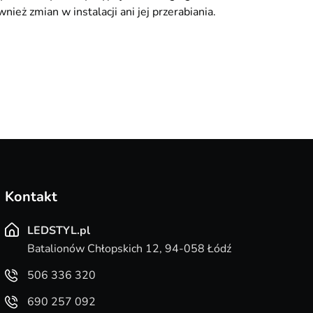
eż zmian w instalacji ani jej przerabiania.
215,30
Kontakt
LEDSTYL.pl
Batalionów Chłopskich 12, 94-058 Łódź
506 336 320
690 257 092