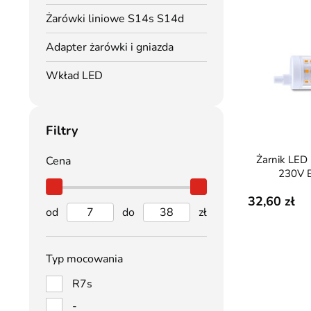
Żarówki liniowe S14s S14d
Adapter żarówki i gniazda
Wkład LED
Filtry
Żarnik LED R7S 78mm 8W
Cena
230V B
32,60
od
do
zł
Typ mocowania
R7s
-