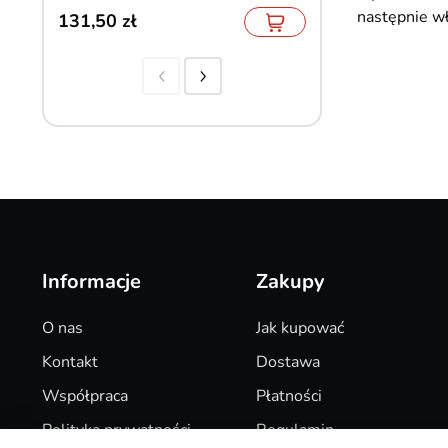
następnie wł
131,50
12,90
Informacje
Zakupy
O nas
Jak kupować
Kontakt
Dostawa
Współpraca
Płatności
Polityka prywatności
Regulamin