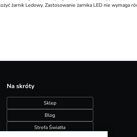
ożyć żarnik Ledowy. Zastosowanie żarnika LED nie wymaga równi
126,10
29,90
Na skróty
Sklep
Blog
Strefa Światła