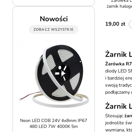
Żarówka LED R7s 78mm
żarnik hal
Nowości
19,00
ZOBACZ WSZYSTKIE
Żarnik
Żarówka R7
diody LED SM
i bardziej 
swoją tradyc
podłączamy g
Żarnik 
Stosując
żar
Neon LED COB 24V 4x8mm IP67
Lampa natynko
jednolite św
480 LED 7W 4000K 5m
85x50mm GX5
wymiana, któ