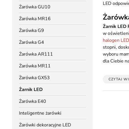
LED odpowie
Żarówka GU10
Żarówk
Żarówka MR16
Żarnik LED
Żarówka G9
w oświetleni
halogen LED
Żarówka G4
stopni, dosk
Żarówka AR111
wyboru mamy 
dla Ciebie n
Żarówka MR11
Żarówka GX53
CZYTAJ WI
Żarnik LED
Żarówka E40
Inteligentne żarówki
Żarówki dekoracyjne LED