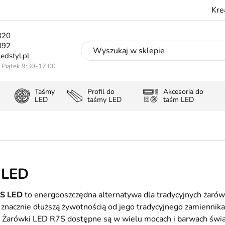
Kre
320
092
edstyl.pl
- Piątek 9:30-17:00
Taśmy
Profil do
Akcesoria do
LED
taśmy LED
taśm LED
 LED
S LED
to energooszczędna alternatywa dla tradycyjnych żar
 znacznie dłuższą żywotnością od jego tradycyjnego zamiennika
. Żarówki LED R7S dostępne są w wielu mocach i barwach świat