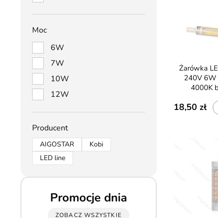
Moc
6W
7W
Żarówka LED line R7s 220-
240V 6W
10W
4000K b
12W
18,50
Producent
AIGOSTAR
Kobi
LED line
Promocje dnia
ZOBACZ WSZYSTKIE