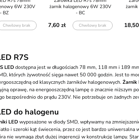
Żarówka LED R7s 78mm
Żarówka LED R7s 118mm
ogenowy 6W 230V
żarnik halogenowy 6W 230V
żarni
- BZ
- BC
7,60
18,50
Chwilowy brak
Chwilowy brak
 LED R7S
S LED
dostępna jest w długościach 78 mm, 118 mm i 189 mm. 
D, których żywotność sięga nawet 50 000 godzin. Jest to mode
energooszczędną od klasycznych żarników halogenowych.
Żarnik
yjną oprawę, na energooszczędną lampę o znacznie niższym pob
o bezpośrednio do prądu 230V. Nie potrzebuje on żadnych zewn
LED do halogenu
niki LED
wyposażone w diody SMD, wpływamy na zmniejszenie
wa okrągła
Lampa wisząca 3xGU10 ryflowane
Kinkiet ś
iatło i szeroki kąt świecenia, przez co jest bardzo uniwersaln
3 biała
tuby - czarna
regu
ra nie wymaga zbyt dużej ingerencji w konstrukcję lampy. Stary