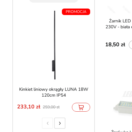
PROMOCJA
5Y 
Żarnik LED R7s 78mm 7W
230V - biała
18,50
Kinkiet liniowy okrągły LUNA 18W
Lampa magnetyczn
120cm IP54
5Y 12W 22c
233,10
73,70
259,00
136,50