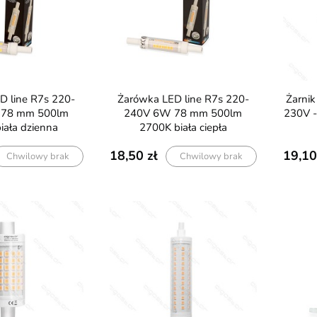
Żarówka LED line R7s 220-
Żarnik LED R7s 118mm 12W
 78 mm 500lm
240V 6W 78 mm 500lm
230V -
iała dzienna
2700K biała ciepła
18,50
19,10
Chwilowy brak
Chwilowy brak