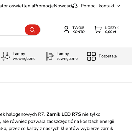
ator oświetlenia
Promocje
Nowości
Pomoc i kontakt
TWOJE
KOSZYK:
KONTO
0,00 zł
Lampy
Lampy
Pozostałe
wewnętrzne
zewnętrzne
ówek halogenowych R7.
Żarnik LED R7S
nie tylko
, ale również pozwala zaoszczędzić na kosztach energii
ła, przez co każdy z naszych klientów wybierze żarnik