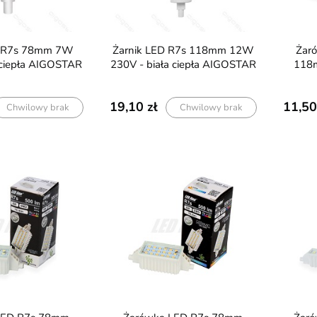
- 5 lat gwarancji
5 LAT GWARANCJI
Żarnik LED R7s 118mm 12W
Żarówka / żarnik LED R7s
 ciepła AIGOSTAR
230V - biała ciepła AIGOSTAR
118m
19,10
11,50
Chwilowy brak
Chwilowy brak
a Point Osram
Szyna magnetyczna F-LINE
Szyna magn
m 3000K
natynkowa czarna - 2 metry
karton 12,
148,10
155,00
239,90