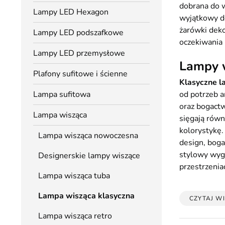
dobrana do 
Lampy LED Hexagon
wyjątkowy d
żarówki deko
Lampy LED podszafkowe
oczekiwania 
Lampy LED przemysłowe
Lampy w
Plafony sufitowe i ścienne
Klasyczne l
Lampa sufitowa
od potrzeb a
oraz bogactw
Lampa wisząca
sięgają równ
kolorystykę. 
Lampa wisząca nowoczesna
design, boga
stylowy wygl
Designerskie lampy wiszące
przestrzenia
Lampa wisząca tuba
Lampa wisząca klasyczna
CZYTAJ WI
Lampa wisząca retro