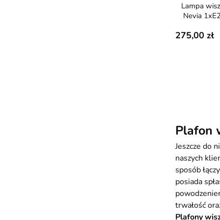
Lampa wisząca z abażurem
Nevia 1xE
275,00
Plafon 
​Jeszcze do 
naszych klie
sposób łączy
posiada spła
powodzeniem
trwałość ora
Plafony wis