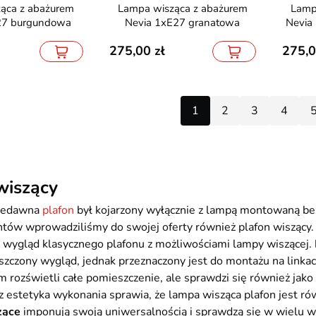
Lampa wisząca z abażurem
Lampa wisząca z abażurem
27 burgundowa
Nevia 1xE27 granatowa
Nevia
275,00
275,
1
2
3
4
wiszący
niedawna
plafon
był kojarzony wyłącznie z lampą montowaną bez
ntów wprowadziliśmy do swojej oferty również plafon wiszący.
 wygląd klasycznego plafonu z możliwościami lampy wiszącej.
szczony wygląd, jednak przeznaczony jest do montażu na linkach
 rozświetli całe pomieszczenie, ale sprawdzi się również ja
z estetyka wykonania sprawia, że lampa wisząca plafon jest ró
zące
imponują swoją uniwersalnością i sprawdzą się w wielu w