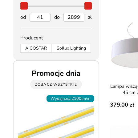
od
do
zł
Producent
AIGOSTAR
Sollux Lighting
Promocje dnia
ZOBACZ WSZYSTKIE
Lampa wisząca plafon ARENA
45 cm 
Wydajność 2100lm/m
5Y 
379,00