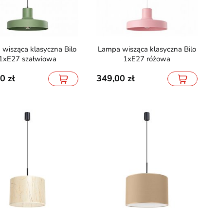
Lampa wisząca klasyczna Bilo
1xE27 szałwiowa
1xE27 różowa
00
349,00
yczna Micro-48V gips-
Taśma LED 24V FULL COB 1152
n czarna 200cm
LED 14W 6000K - rolka 5m
136,70