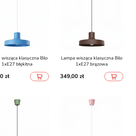
etyczna Point Osram
Oprawa ARLES 1 Biała
W 33cm 4000K
Lampa wisząca klasyczna Bilo
19,90
141,70
39,20
1xE27 błękitna
1xE27 brązowa
00
349,00
MICRO-48V
1152 LED/m