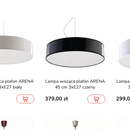
Lampa wisząca plafon ARENA
Lampa wisząca plafon ARENA
3xE27 biały
45 cm 3xE27 czarny
- 5 lat gwarancji
PROMOCJA
379,00
299,