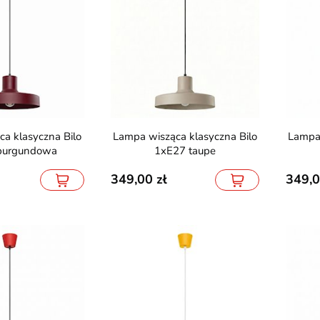
a Point Osram
Lampa wisząca LED Avolto
Lampa magn
m 4000K
Zakręcona 51W 4000K
5Y 18
Lampa wisząca klasyczna Bilo
Lampa wisząca klasyczna Bilo
225,00
116,90
449,99
burgundowa
1xE27 taupe
349,00
349,
MICRO-48V