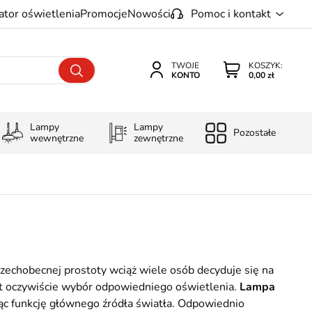
ator oświetlenia
Promocje
Nowości
Pomoc i kontakt
TWOJE
KOSZYK:
KONTO
0,00 zł
Lampy
Lampy
Pozostałe
wewnętrzne
zewnętrzne
echobecnej prostoty wciąż wiele osób decyduje się na
st oczywiście wybór odpowiedniego oświetlenia.
Lampa
ąc funkcję głównego źródła światła. Odpowiednio