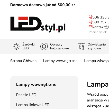
Darmowa dostawa już od 500,00 zł
506 336 
690 257 
kontakt@l
Poniedziałek 
Żarówki
Oprawy
Oświetlenie
LED
halogenowe
szynowe
Strona Główna
Lampy wewnętrzne
Lampa wisząc
Lampa 
Lampy wewnętrzne
Wśród popul
Panele LED
aranżacje w
Lampa liniowa LED
wisząca kla