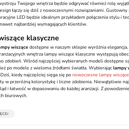
wystroju Twojego wnętrza będzie odgrywać również rolę wyjąt
esign łączy się dziś z nowoczesnymi rozwiązaniami. Gustowny
racyjne LED będzie idealnym przykładem połączenia stylu i te
nawet najbardziej wymagających klientów.
iszące klasyczne
ampy wiszące
dostępne w naszym sklepie wyróżnia elegancja, 
ranżacyjnych wnętrza lampy wiszące klasyczne występują obecni
o zdobień. Wśród najczęściej wybieranych modeli dostępne są 
ież po modele z wieloma źródłami światła. Wybierając
lampy 
Dziś, kiedy najczęściej sięga się po
nowoczesne lampy wiszące
ty w przeróżną kolorystykę i liczne zdobienia. Niewątpliwie n
ąd i łatwość w dopasowaniu do każdej aranżacji. Z powodzenie
ch biurowych.
ĘCEJ