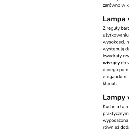
zarówno w kl
Lampa w
Z reguły bar
użytkowaniu 
wysokości, n
występują dz
kwadraty cz
wiszący
do w
danego pomie
eleganckimi
klimat.
Lampy w
Kuchnia to m
praktycznym
wyposażona 
również dod