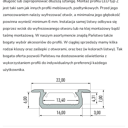
długość lub zaproponować dłuższą sztangę. Montaż profilu LED typ Z
jest taki sam jak innych profili meblowych, podtynkowych. Przed jego
zamocowaniem należy wyfrezować otwór, a minimalna jego głębokość
powinna wynieść minimum 6 mm. Instalacja samej listwy odbywa się
poprzez wcisk do wyfrezowanego otworu lub na klej montażowy bądź
taśmę montażową. W naszym asortymencie znajdą Państwo także
bogaty wybór akcesoriów do profili. W ciągłej sprzedaży mamy kilka
rodzai kloszy oraz zaślepki z otworami, oraz bez (w kolorach listwy). Tak
bogata oferta pozwoli Państwu na dostosowanie oświetlenia z
wykorzystaniem profili do indywidualnych preferencji każdego
użytkownika.