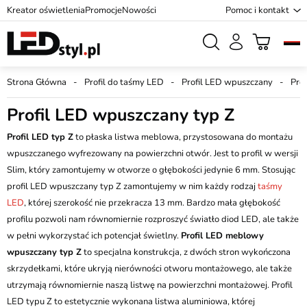
Kreator oświetlenia
Promocje
Nowości
Pomoc i kontakt
Strona Główna
Profil do taśmy LED
Profil LED wpuszczany
Pro
Profil LED wpuszczany typ Z
Profil LED typ Z
to płaska listwa meblowa, przystosowana do montażu
wpuszczanego wyfrezowany na powierzchni otwór. Jest to profil w wersji
Slim, który zamontujemy w otworze o głębokości jedynie 6 mm. Stosując
profil LED wpuszczany typ Z zamontujemy w nim każdy rodzaj
taśmy
LED
, której szerokość nie przekracza 13 mm. Bardzo mała głębokość
profilu pozwoli nam równomiernie rozproszyć światło diod LED, ale także
w pełni wykorzystać ich potencjał świetlny.
Profil LED meblowy
wpuszczany typ Z
to specjalna konstrukcja, z dwóch stron wykończona
skrzydełkami, które ukryją nierówności otworu montażowego, ale także
utrzymają równomiernie naszą listwę na powierzchni montażowej. Profil
LED typu Z to estetycznie wykonana listwa aluminiowa, której