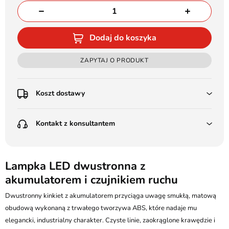
Dodaj do koszyka
ZAPYTAJ O PRODUKT
Koszt dostawy
Przedpłata:
Kontakt z konsultantem
Poczta Polska Kurier 48H - 11 zł
Kurier GLS - 15 zł
Przesyłka Gabarytowa - 30 zł
LEDSTYL.pl
Darmowa dostawa już od 500 zł
Batalionów Chłopskich 12, 94-058 Łódź
Lampka LED dwustronna z
(od 1000 zł dla gabarytów, nie dotyczy produktów 3m)
akumulatorem i czujnikiem ruchu
506 336 320
Pobranie:
Dwustronny kinkiet z akumulatorem przyciąga uwagę smukłą, matową
Poczta Polska Kurier 48H - 16 zł
kontakt@ledstyl.pl
Kurier GLS - 20 zł
obudową wykonaną z trwałego tworzywa ABS, które nadaje mu
Przesyłka Gabarytowa - 35 zł
elegancki, industrialny charakter. Czyste linie, zaokrąglone krawędzie i