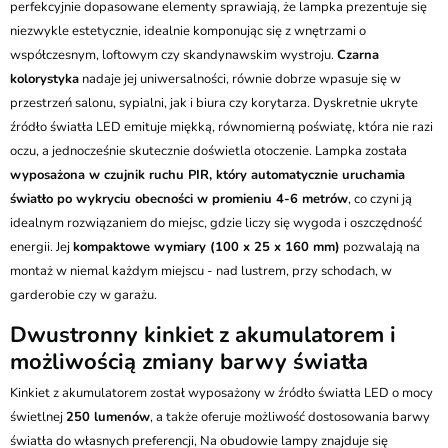
perfekcyjnie dopasowane elementy sprawiają, że lampka prezentuje się
niezwykle estetycznie, idealnie komponując się z wnętrzami o
współczesnym, loftowym czy skandynawskim wystroju.
Czarna
kolorystyka
nadaje jej uniwersalności, równie dobrze wpasuje się w
przestrzeń salonu, sypialni, jak i biura czy korytarza. Dyskretnie ukryte
źródło światła LED emituje miękką, równomierną poświatę, która nie razi
oczu, a jednocześnie skutecznie doświetla otoczenie. Lampka została
wyposażona w czujnik ruchu PIR, który automatycznie uruchamia
światło po wykryciu obecności w promieniu 4-6 metrów
, co czyni ją
idealnym rozwiązaniem do miejsc, gdzie liczy się wygoda i oszczędność
energii. Jej
kompaktowe wymiary (100 x 25 x 160 mm)
pozwalają na
montaż w niemal każdym miejscu - nad lustrem, przy schodach, w
garderobie czy w garażu.
Dwustronny kinkiet z akumulatorem i
możliwością zmiany barwy światła
Kinkiet z akumulatorem został wyposażony w źródło światła LED o mocy
świetlnej
250 lumenów
, a także oferuje możliwość dostosowania barwy
światła do własnych preferencji, Na obudowie lampy znajduje się