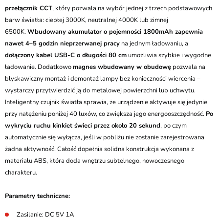
przełącznik CCT
, który pozwala na wybór jednej z trzech podstawowych
barw światła: ciepłej 3000K, neutralnej 4000K lub zimnej
6500K.
Wbudowany akumulator o pojemności 1800mAh zapewnia
nawet 4–5 godzin nieprzerwanej pracy
na jednym ładowaniu, a
dołączony kabel USB-C o długości 80 cm
umożliwia szybkie i wygodne
ładowanie. Dodatkowo
magnes wbudowany w obudowę
pozwala na
błyskawiczny montaż i demontaż lampy bez konieczności wiercenia –
wystarczy przytwierdzić ją do metalowej powierzchni lub uchwytu.
Inteligentny czujnik światła sprawia, że urządzenie aktywuje się jedynie
przy natężeniu poniżej 40 luxów, co zwiększa jego energooszczędność.
Po
wykryciu ruchu kinkiet świeci przez około 20 sekund
, po czym
automatycznie się wyłącza, jeśli w pobliżu nie zostanie zarejestrowana
żadna aktywność. Całość dopełnia solidna konstrukcja wykonana z
materiału ABS, która doda wnętrzu subtelnego, nowoczesnego
charakteru.
Parametry techniczne:
Zasilanie: DC 5V 1A