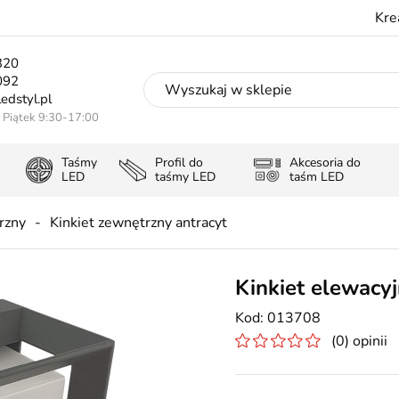
Kre
320
092
edstyl.pl
- Piątek 9:30-17:00
Taśmy
Profil do
Akcesoria do
LED
taśmy LED
taśm LED
rzny
Kinkiet zewnętrzny antracyt
Kinkiet elewacy
013708
(0) opinii