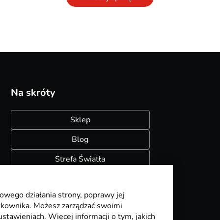
Na skróty
Sklep
Blog
Strefa Światła
Konfigurator szynoprzewodów
owego działania strony, poprawy jej
ytkownika. Możesz zarządzać swoimi
stawieniach. Więcej informacji o tym, jakich