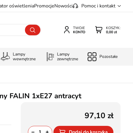
ator oświetlenia
Promocje
Nowości
Pomoc i kontakt
TWOJE
KOSZYK:
KONTO
0,00 zł
Lampy
Lampy
Pozostałe
wewnętrzne
zewnętrzne
jny FALIN 1xE27 antracyt
97,10
Dodaj do koszyka