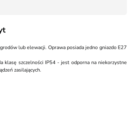
97,10
yt
rodów lub elewacji. Oprawa posiada jedno gniazdo E27
a klasę szczelności IP54 - jest odporna na niekorzystne
dzeń zasilających.