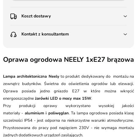
Koszt dostawy
Przedpłata:
Kontakt z konsultantem
Poczta Polska Kurier 48H - 11 zł
Kurier GLS - 15 zł
Przesyłka Gabarytowa - 30 zł
LEDSTYL.pl
Darmowa dostawa już od 500 zł
Batalionów Chłopskich 12, 94-058 Łódź
Oprawa ogrodowa NEELY 1xE27 brązowa
(od 1000 zł dla gabarytów, nie dotyczy produktów 3m)
506 336 320
Pobranie:
Lampa architektoniczna Neely
to produkt dedykowany do montażu na
Poczta Polska Kurier 48H - 16 zł
kontakt@ledstyl.pl
Kurier GLS - 20 zł
zewnątrz budynków. Świetna do oświetlenia ogrodów lub elewacji.
Przesyłka Gabarytowa - 35 zł
Oprawa posiada jedno gniazdo E27 w które można wkręcić
energooszczędne
żarówki LED o mocy max 15W
.
Przy produkcji oprawy wykorzystano wysokiej jakości
materiały -
aluminium i poliwęglan
. Ta lampa ogrodowa posiada klasę
szczelności IP54 - jest odporna na niekorzystne warunki atmosferyczne.
Przystosowana do pracy pod napięciem 230V - nie wymaga montażu
żadnych dodatkowych urządzeń zasilających.