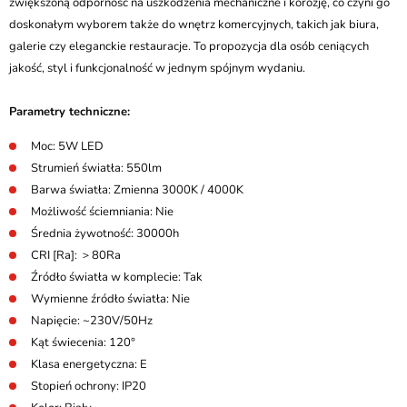
zwiększoną odporność na uszkodzenia mechaniczne i korozję, co czyni go
doskonałym wyborem także do wnętrz komercyjnych, takich jak biura,
galerie czy eleganckie restauracje. To propozycja dla osób ceniących
jakość, styl i funkcjonalność w jednym spójnym wydaniu.
Parametry techniczne:
Moc: 5W LED
Strumień światła: 550lm
Barwa światła: Zmienna 3000K / 4000K
Możliwość ściemniania: Nie
Średnia żywotność: 30000h
CRI [Ra]: ＞80Ra
Źródło światła w komplecie: Tak
Wymienne źródło światła: Nie
Napięcie: ~230V/50Hz
Kąt świecenia: 120°
Klasa energetyczna: E
Stopień ochrony: IP20