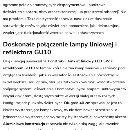
ogromne pole do aranżacyjnych eksperymentów – punktowe
doświetlenie obrazu, niszy architektonicznej lub przestrzeni roboczej? Nie
ma problemu. Taka elastyczność sprawia, nasz kinkiet doskonale
sprawdzi się zarówno jako oświetlenie pomocnicze, jak i dekoracyjne,
wspierające funkcjonalność wnętrza na wielu płaszczyznach.
Doskonałe połączenie lampy liniowej i
reflektora GU10
Dzięki swojej uniwersalnej konstrukcji,
kinkiet liniowy LED 5W z
reflektorem GU10
to lampa, która nie zna kompromisów – zarówno pod
względem trwałości, jak i uniwersalności zastosowania. Wchodząc w
skład większej serii opraw, oferuje użytkownikowi możliwość stworzenia
spójnego systemu oświetlenia z kompatybilnymi lampami sufitowymi czy
innymi kinkietami, dostępnych także w wersji białej oraz w różnych
konfiguracjach punktów świetlnych.
Długość 40 cm
sprawia, że jest to
kinkiet wystarczająco kompaktowy, by nie dominował przestrzeni, a
jednocześnie wystarczająco wyrazisty, by stanowił jej nowoczesny akcent.
Aluminiowa konstrukcja
zapewnia nie tylko niską wagę, ale również