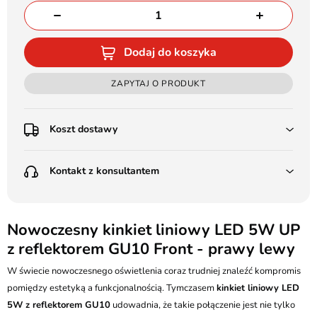
Dodaj do koszyka
ZAPYTAJ O PRODUKT
Koszt dostawy
Przedpłata:
Kontakt z konsultantem
Poczta Polska Kurier 48H - 11 zł
Kurier GLS - 15 zł
Przesyłka Gabarytowa - 30 zł
LEDSTYL.pl
Darmowa dostawa już od 500 zł
Batalionów Chłopskich 12, 94-058 Łódź
Nowoczesny kinkiet liniowy LED 5W UP
(od 1000 zł dla gabarytów, nie dotyczy produktów 3m)
z reflektorem GU10 Front - prawy lewy
506 336 320
Pobranie:
W świecie nowoczesnego oświetlenia coraz trudniej znaleźć kompromis
Poczta Polska Kurier 48H - 16 zł
kontakt@ledstyl.pl
Kurier GLS - 20 zł
pomiędzy estetyką a funkcjonalnością. Tymczasem
kinkiet liniowy LED
Przesyłka Gabarytowa - 35 zł
5W z reflektorem GU10
udowadnia, że takie połączenie jest nie tylko