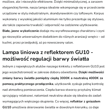
możliwe, ale i niezwykle efektowne. Dzięki minimalistycznej, a zarazem
eleganckiej formie, nasza lampa idealnie wkomponuje się w przestrzenie
urządzone w stylu industrialnym, skandynawskim czy loftowym. Korpus
wykonany z wysokiej jakości aluminium nie tylko prezentuje się stylowo,
ale także zapewnia trwałość i odporność na codzienne użytkowanie.
Białe, jasne wykończenie
dodaje mu wyrafinowanego charakteru i czyni
go niezwykle uniwersalnym dodatkiem do różnych aranżacji wnętrz – od
kuchni, przez przedpokój, aż po nowoczesny salon.
Lampa liniowa z reflektorem GU10 -
możliwość regulacji barwy światła
Jednym z największych atutów naszego kinkietu z reflektorem GU10 jest
jego wszechstronność w zakresie doboru oświetlenia.
Dzięki możliwości
zmiany barwy światła pomiędzy ciepłą 3000K a neutralną 4000K za
pomocą praktycznego przełącznika
, użytkownik zyskuje pełną kontrolę
nad atmosferą pomieszczenia. Ciepła barwa stworzy przytulny klimat
sprzyjający relaksowi, natomiast neutralna okaże się idealna do zadań
wymagających większego skupienia. Co więcej,
reflektor z gniazdem
GU10
umożliwia skierowanie światła w dowolnym kierunku, co daje