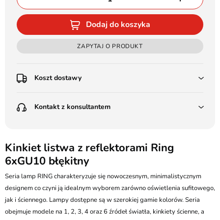
Dodaj do koszyka
ZAPYTAJ O PRODUKT
Koszt dostawy
Przedpłata:
Kontakt z konsultantem
Poczta Polska Kurier 48H - 11 zł
Kurier GLS - 15 zł
Przesyłka Gabarytowa - 30 zł
LEDSTYL.pl
Darmowa dostawa już od 500 zł
Batalionów Chłopskich 12, 94-058 Łódź
Kinkiet listwa z reflektorami Ring
(od 1000 zł dla gabarytów, nie dotyczy produktów 3m)
6xGU10 błękitny
506 336 320
Pobranie:
Seria lamp RING charakteryzuje się nowoczesnym, minimalistycznym
Poczta Polska Kurier 48H - 16 zł
kontakt@ledstyl.pl
Kurier GLS - 20 zł
designem co czyni ją idealnym wyborem zarówno oświetlenia sufitowego,
Przesyłka Gabarytowa - 35 zł
jak i ściennego. Lampy dostępne są w szerokiej gamie kolorów. Seria
obejmuje modele na 1, 2, 3, 4 oraz 6 źródeł światła, kinkiety ścienne, a