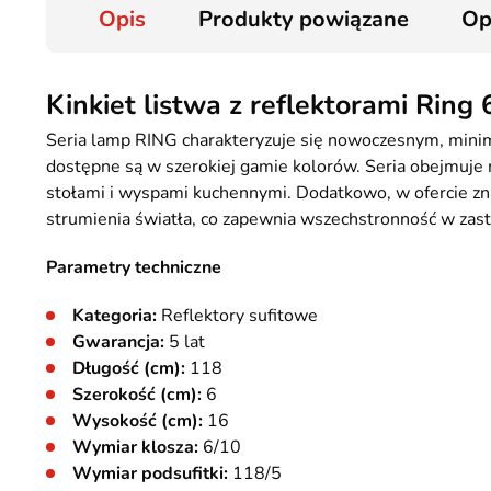
Opis
Produkty powiązane
Op
Kinkiet listwa z reflektorami Ring
Seria lamp RING charakteryzuje się nowoczesnym, minim
dostępne są w szerokiej gamie kolorów. Seria obejmuje mo
stołami i wyspami kuchennymi. Dodatkowo, w ofercie zna
strumienia światła, co zapewnia wszechstronność w zas
Parametry techniczne
Kategoria:
Reflektory sufitowe
Gwarancja:
5 lat
Długość (cm):
118
Szerokość (cm):
6
Wysokość (cm):
16
Wymiar klosza:
6/10
Wymiar podsufitki:
118/5