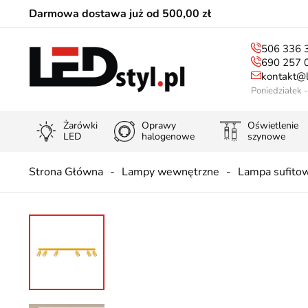
Darmowa dostawa już od 500,00 zł
506 336 
690 257 
kontakt@l
Poniedziałek 
Żarówki
Oprawy
Oświetlenie
LED
halogenowe
szynowe
Strona Główna
Lampy wewnętrzne
Lampa sufito