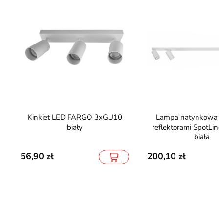
Kinkiet LED FARGO 3xGU10
Lampa natynkowa 110cm z
biały
reflektorami SpotL
biała
56,90
200,10