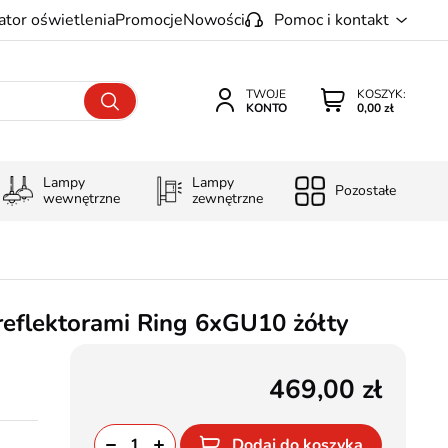
ator oświetlenia
Promocje
Nowości
Pomoc i kontakt
TWOJE
KOSZYK:
KONTO
0,00 zł
Lampy
Lampy
Pozostałe
wewnętrzne
zewnętrzne
 reflektorami Ring 6xGU10 żółty
469,00
Dodaj do koszyka