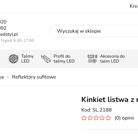
Kre
320
092
edstyl.pl
- Piątek 9:30-17:00
Taśmy
Profil do
Akcesoria do
LED
taśmy LED
taśm LED
wa
Reflektory sufitowe
Kinkiet listwa z
SL.2188
(0) opinii