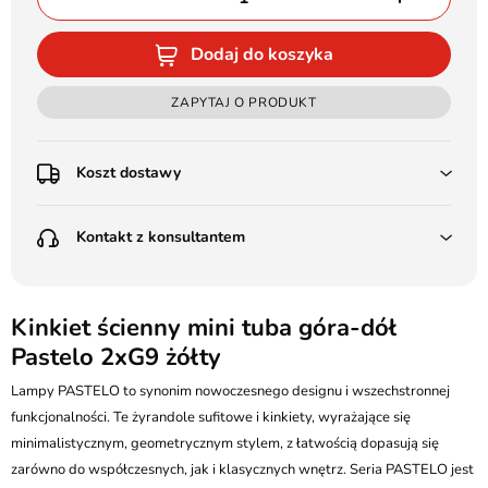
Dodaj do koszyka
ZAPYTAJ O PRODUKT
Koszt dostawy
Przedpłata:
Kontakt z konsultantem
Poczta Polska Kurier 48H - 11 zł
Kurier GLS - 15 zł
Przesyłka Gabarytowa - 30 zł
LEDSTYL.pl
Darmowa dostawa już od 500 zł
Batalionów Chłopskich 12, 94-058 Łódź
Kinkiet ścienny mini tuba góra-dół
(od 1000 zł dla gabarytów, nie dotyczy produktów 3m)
Pastelo 2xG9 żółty
506 336 320
Pobranie:
Lampy PASTELO to synonim nowoczesnego designu i wszechstronnej
Poczta Polska Kurier 48H - 16 zł
kontakt@ledstyl.pl
Kurier GLS - 20 zł
funkcjonalności. Te żyrandole sufitowe i kinkiety, wyrażające się
Przesyłka Gabarytowa - 35 zł
minimalistycznym, geometrycznym stylem, z łatwością dopasują się
zarówno do współczesnych, jak i klasycznych wnętrz. Seria PASTELO jest