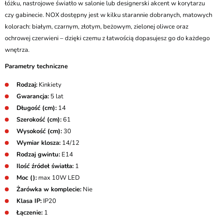
łóżku, nastrojowe światło w salonie lub designerski akcent w korytarzu
czy gabinecie. NOX dostępny jest w kilku starannie dobranych, matowych
kolorach: białym, czarnym, złotym, beżowym, zielonej oliwce oraz
ochrowej czerwieni – dzięki czemu z łatwością dopasujesz go do każdego
wnętrza.
Parametry techniczne
Rodzaj:
Kinkiety
Gwarancja:
5 lat
Długość (cm):
14
Szerokość (cm):
61
Wysokość (cm):
30
Wymiar klosza:
14/12
Rodzaj gwintu:
E14
Ilość źródeł światła:
1
Moc ():
max 10W LED
Żarówka w komplecie:
Nie
Klasa IP:
IP20
Łączenie:
1