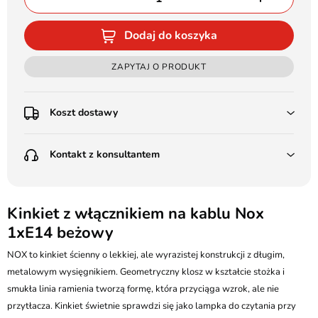
Dodaj do koszyka
ZAPYTAJ O PRODUKT
Koszt dostawy
Przedpłata:
Kontakt z konsultantem
Poczta Polska Kurier 48H - 11 zł
Kurier GLS - 15 zł
Przesyłka Gabarytowa - 30 zł
LEDSTYL.pl
Darmowa dostawa już od 500 zł
Batalionów Chłopskich 12, 94-058 Łódź
Kinkiet z włącznikiem na kablu Nox
(od 1000 zł dla gabarytów, nie dotyczy produktów 3m)
1xE14 beżowy
506 336 320
Pobranie:
NOX to kinkiet ścienny o lekkiej, ale wyrazistej konstrukcji z długim,
Poczta Polska Kurier 48H - 16 zł
kontakt@ledstyl.pl
Kurier GLS - 20 zł
metalowym wysięgnikiem. Geometryczny klosz w kształcie stożka i
Przesyłka Gabarytowa - 35 zł
smukła linia ramienia tworzą formę, która przyciąga wzrok, ale nie
przytłacza. Kinkiet świetnie sprawdzi się jako lampka do czytania przy