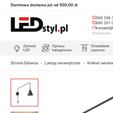
Darmowa dostawa już od 500,00 zł
506 336 
690 257 
kontakt@l
Poniedziałek 
Żarówki
Oprawy
Oświetlenie
LED
halogenowe
szynowe
Strona Główna
Lampy wewnętrzne
Kinkiet wewn