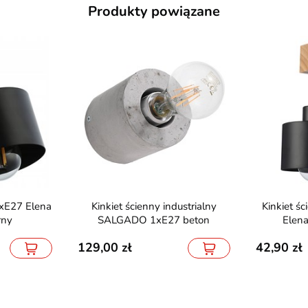
Produkty powiązane
Kinkiet ścienny industrialny
Kinkiet ścienny wiszący 1xE27
rny
SALGADO 1xE27 beton
Elen
129,00
42,90