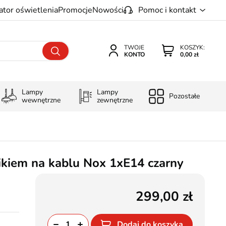
ator oświetlenia
Promocje
Nowości
Pomoc i kontakt
TWOJE
KOSZYK:
KONTO
0,00 zł
Lampy
Lampy
Pozostałe
wewnętrzne
zewnętrzne
nikiem na kablu Nox 1xE14 czarny
299,00
Dodaj do koszyka