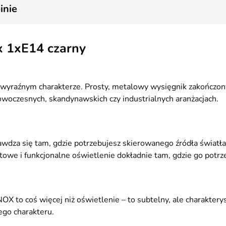
2
inie
x 1xE14 czarny
 i wyraźnym charakterze. Prosty, metalowy wysięgnik zakońc
owoczesnych, skandynawskich czy industrialnych aranżacjach.
wdza się tam, gdzie potrzebujesz skierowanego źródła światła
owe i funkcjonalne oświetlenie dokładnie tam, gdzie go potrz
X to coś więcej niż oświetlenie – to subtelny, ale charakteryst
ego charakteru.