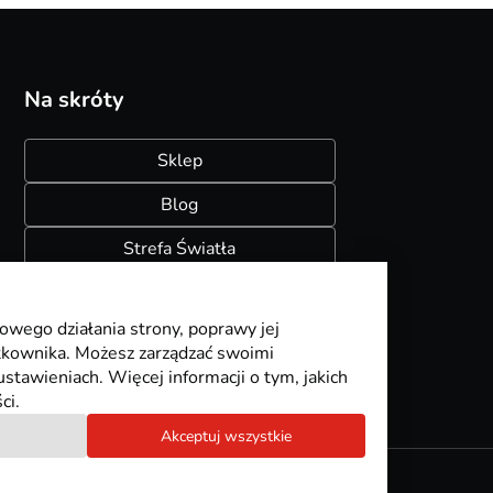
Na skróty
Sklep
Blog
Strefa Światła
Konfigurator szynoprzewodów
owego działania strony, poprawy jej
ytkownika. Możesz zarządzać swoimi
stawieniach. Więcej informacji o tym, jakich
ci.
Akceptuj wszystkie