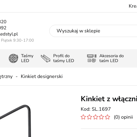
Kre
320
092
edstyl.pl
- Piątek 9:30-17:00
Taśmy
Profil do
Akcesoria do
LED
taśmy LED
taśm LED
ętrzny
Kinkiet designerski
Kinkiet z włącz
SL.1697
(0) opinii