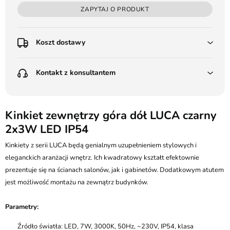
ZAPYTAJ O PRODUKT
Koszt dostawy
Przedpłata:
Kontakt z konsultantem
Poczta Polska Kurier 48H - 11 zł
Kurier GLS - 15 zł
Przesyłka Gabarytowa - 30 zł
LEDSTYL.pl
Darmowa dostawa już od 500 zł
Batalionów Chłopskich 12, 94-058 Łódź
Kinkiet zewnętrzy góra dół LUCA czarny
(od 1000 zł dla gabarytów, nie dotyczy produktów 3m)
2x3W LED IP54
506 336 320
Pobranie:
Kinkiety z serii LUCA będą genialnym uzupełnieniem stylowych i
Poczta Polska Kurier 48H - 16 zł
kontakt@ledstyl.pl
Kurier GLS - 20 zł
eleganckich aranżacji wnętrz. Ich kwadratowy kształt efektownie
Przesyłka Gabarytowa - 35 zł
prezentuje się na ścianach salonów, jak i gabinetów. Dodatkowym atutem
jest możliwość montażu na zewnątrz budynków.
Parametry:
Źródło światła: LED, 7W, 3000K, 50Hz, ~230V, IP54, klasa