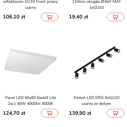
reflektorem GU10 Front prawy
110mm okrągła BIAŁY MAT
czarny
1xGU10
106,10
19,40
Panel LED 60x60 Backlit Lite
Kinkiet LED ERIS 6xGU10
2w1 40W 4000lm 4000K
czarny ze złotym
124,70
139,90