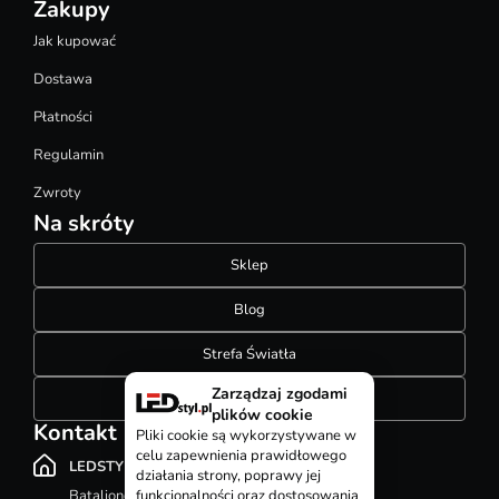
Zakupy
Jak kupować
Dostawa
Płatności
Regulamin
Zwroty
Na skróty
Sklep
Blog
Strefa Światła
Zarządzaj zgodami
Konfigurator szynoprzewodów
plików cookie
Kontakt
Pliki cookie są wykorzystywane w
celu zapewnienia prawidłowego
LEDSTYL.pl
działania strony, poprawy jej
Batalionów Chłopskich 12, 94-058 Łódź
funkcjonalności oraz dostosowania