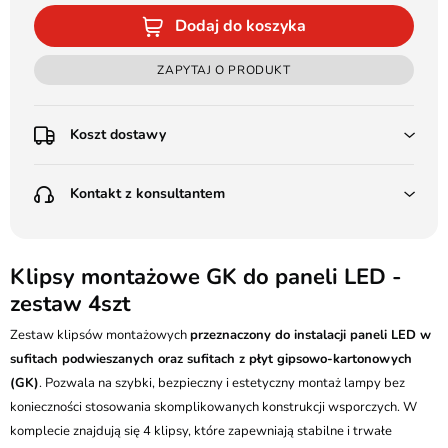
Dodaj do koszyka
ZAPYTAJ O PRODUKT
Koszt dostawy
Przedpłata:
Kontakt z konsultantem
Poczta Polska Kurier 48H - 11 zł
Kurier GLS - 15 zł
Przesyłka Gabarytowa - 30 zł
LEDSTYL.pl
Darmowa dostawa już od 500 zł
Batalionów Chłopskich 12, 94-058 Łódź
Klipsy montażowe GK do paneli LED -
(od 1000 zł dla gabarytów, nie dotyczy produktów 3m)
zestaw 4szt
506 336 320
Pobranie:
Zestaw klipsów montażowych
Poczta Polska Kurier 48H - 16 zł
przeznaczony do instalacji paneli LED w
kontakt@ledstyl.pl
Kurier GLS - 20 zł
sufitach podwieszanych oraz sufitach z płyt gipsowo-kartonowych
Przesyłka Gabarytowa - 35 zł
(GK)
. Pozwala na szybki, bezpieczny i estetyczny montaż lampy bez
konieczności stosowania skomplikowanych konstrukcji wsporczych. W
komplecie znajdują się 4 klipsy, które zapewniają stabilne i trwałe