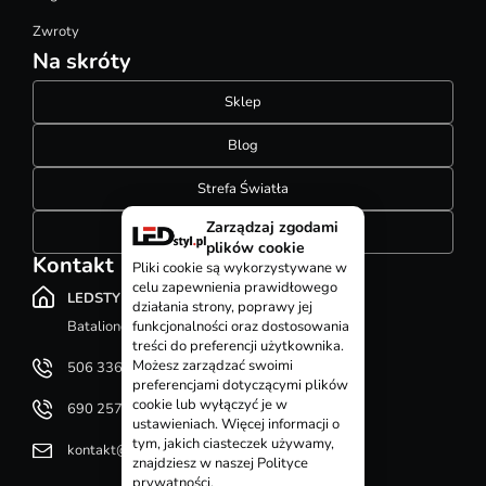
Zwroty
Na skróty
Sklep
Blog
Strefa Światła
Zarządzaj zgodami
Konfigurator szynoprzewodów
plików cookie
Kontakt
Pliki cookie są wykorzystywane w
celu zapewnienia prawidłowego
LEDSTYL.pl
działania strony, poprawy jej
Batalionów Chłopskich 12, 94-058 Łódź
funkcjonalności oraz dostosowania
treści do preferencji użytkownika.
Możesz zarządzać swoimi
506 336 320
preferencjami dotyczącymi plików
cookie lub wyłączyć je w
690 257 092
ustawieniach. Więcej informacji o
tym, jakich ciasteczek używamy,
kontakt@ledstyl.pl
znajdziesz w naszej Polityce
prywatności.