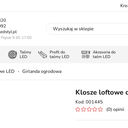
Kre
320
092
edstyl.pl
- Piątek 9:30-17:00
Taśmy
Profil do
Akcesoria do
LED
taśmy LED
taśm LED
we LED
Girlanda ogrodowa
Klosze loftowe d
001445
(0) opinii