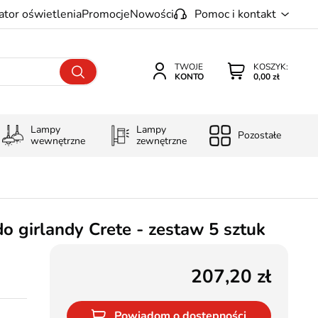
ator oświetlenia
Promocje
Nowości
Pomoc i kontakt
TWOJE
KOSZYK:
KONTO
0,00 zł
Lampy
Lampy
Pozostałe
wewnętrzne
zewnętrzne
o girlandy Crete - zestaw 5 sztuk
207,20
Powiadom o dostępności