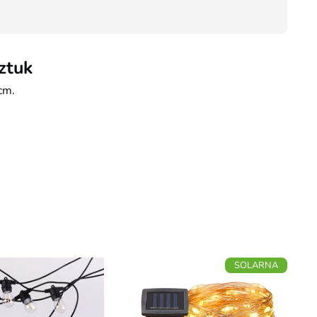
207,20
ztuk
cm.
SOLARNA