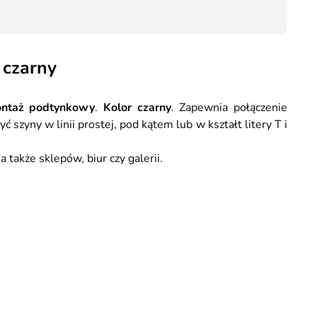
69,00
Kurier GLS - 20 zł
Przesyłka Gabarytowa - 35 zł
 czarny
ntaż podtynkowy
.
Kolor czarny
. Zapewnia połączenie
zyny w linii prostej, pod kątem lub w kształt litery T i
 także sklepów, biur czy galerii.