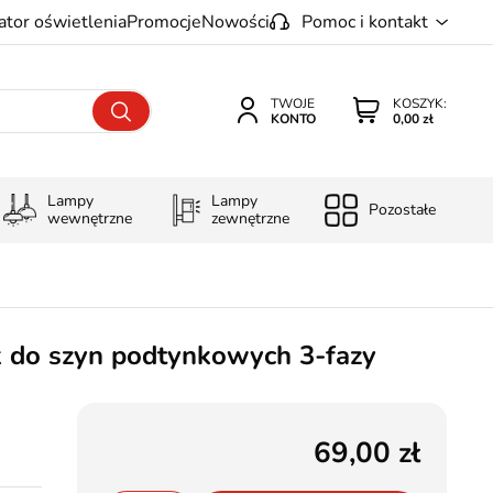
ator oświetlenia
Promocje
Nowości
Pomoc i kontakt
TWOJE
KOSZYK:
KONTO
0,00 zł
Lampy
Lampy
Pozostałe
wewnętrzne
zewnętrzne
k do szyn podtynkowych 3-fazy
69,00