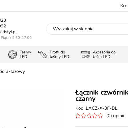
Kre
320
092
edstyl.pl
- Piątek 9:30-17:00
Taśmy
Profil do
Akcesoria do
LED
taśmy LED
taśm LED
ód 3-fazowy
Łącznik czwórni
czarny
LACZ-X-3F-BL
(0) opinii