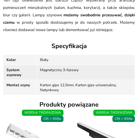
Ten typ oświetlenia jest bardzo często wybierany przy aranżacji
pomieszczeń mieszkalnych (salon, kuchnia, korytarz), a także sklepów,
biur czy galerii. Lampy szynowe
możemy swobodnie przesuwać, dzięki
czemu
w prosty sposób dostosujemy je do naszych potrzeb. Możemy
również dodawać nowe lampy lub demontować już istniejące.
Specyfikacja
Kolor
Biały
System
Magnetyczny 3-fazowy
szynowy
Montaż szyny
Karton gips 12,5mm, Karton gips uniwersalny,
Natynkowy
Produkty powiązane
WERSJA TRÓJFAZOWA
WERSJA TRÓJFAZOWA
CRI > 90Ra
CRI > 85Ra