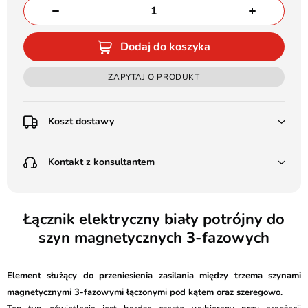
Dodaj do koszyka
ZAPYTAJ O PRODUKT
Koszt dostawy
Przedpłata:
Kontakt z konsultantem
Poczta Polska Kurier 48H - 11 zł
Kurier GLS - 15 zł
Przesyłka Gabarytowa - 30 zł
LEDSTYL.pl
Darmowa dostawa już od 500 zł
Batalionów Chłopskich 12, 94-058 Łódź
Łącznik elektryczny biały potrójny do
(od 1000 zł dla gabarytów, nie dotyczy produktów 3m)
szyn magnetycznych 3-fazowych
506 336 320
Pobranie:
Poczta Polska Kurier 48H - 16 zł
kontakt@ledstyl.pl
Kurier GLS - 20 zł
Element służący do przeniesienia zasilania między trzema szynami
Przesyłka Gabarytowa - 35 zł
magnetycznymi 3-fazowymi łączonymi pod kątem oraz szeregowo.