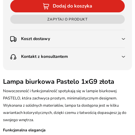
Dodaj do koszyka
ZAPYTAJ O PRODUKT
Koszt dostawy
Przedpłata:
Kontakt z konsultantem
Poczta Polska Kurier 48H - 11 zł
Kurier GLS - 15 zł
Przesyłka Gabarytowa - 30 zł
LEDSTYL.pl
Darmowa dostawa już od 500 zł
Batalionów Chłopskich 12, 94-058 Łódź
Lampa biurkowa Pastelo 1xG9 złota
(od 1000 zł dla gabarytów, nie dotyczy produktów 3m)
506 336 320
Nowoczesność i funkcjonalność spotykają się w lampie biurkowej
Pobranie:
PASTELO, która zachwyca prostym, minimalistycznym designem.
Poczta Polska Kurier 48H - 16 zł
kontakt@ledstyl.pl
Kurier GLS - 20 zł
Wykonana z solidnych materiałów, lampa ta dostępna jest w kilku
Przesyłka Gabarytowa - 35 zł
wariantach kolorystycznych, dzięki czemu z łatwością dopasujesz ją do
swojego wnętrza.
Funkcjonalna elegancja