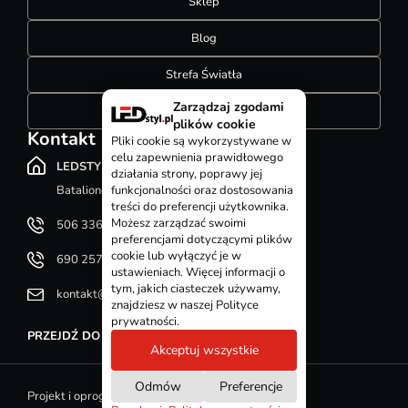
Sklep
Blog
Strefa Światła
Zarządzaj zgodami
Konfigurator szynoprzewodów
plików cookie
Kontakt
Pliki cookie są wykorzystywane w
celu zapewnienia prawidłowego
LEDSTYL.pl
działania strony, poprawy jej
Batalionów Chłopskich 12, 94-058 Łódź
funkcjonalności oraz dostosowania
treści do preferencji użytkownika.
Możesz zarządzać swoimi
506 336 320
preferencjami dotyczącymi plików
cookie lub wyłączyć je w
690 257 092
ustawieniach. Więcej informacji o
tym, jakich ciasteczek używamy,
kontakt@ledstyl.pl
znajdziesz w naszej Polityce
prywatności.
PRZEJDŹ DO DZIAŁU KONTAKT
Akceptuj wszystkie
Odmów
Preferencje
Projekt i oprogramowanie sklepu - GOshop