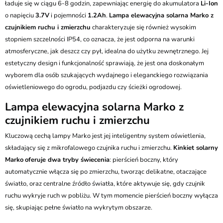
ładuje się w ciągu 6-8 godzin, zapewniając energię do akumulatora
Li-Ion
o napięciu
3.7V
i pojemności
1.2Ah
.
Lampa elewacyjna solarna Marko z
czujnikiem ruchu i zmierzchu
charakteryzuje się również wysokim
stopniem szczelności IP54, co oznacza, że jest odporna na warunki
atmosferyczne, jak deszcz czy pył, idealna do użytku zewnętrznego. Jej
estetyczny design i funkcjonalność sprawiają, że jest ona doskonałym
wyborem dla osób szukających wydajnego i eleganckiego rozwiązania
oświetleniowego do ogrodu, podjazdu czy ścieżki ogrodowej.
Lampa elewacyjna solarna Marko z
czujnikiem ruchu i zmierzchu
Kluczową cechą lampy Marko jest jej inteligentny system oświetlenia,
składający się z mikrofalowego czujnika ruchu i zmierzchu.
Kinkiet solarny
Marko
oferuje dwa tryby świecenia
: pierścień boczny, który
automatycznie włącza się po zmierzchu, tworząc delikatne, otaczające
światło, oraz centralne źródło światła, które aktywuje się, gdy czujnik
ruchu wykryje ruch w pobliżu. W tym momencie pierścień boczny wyłącza
się, skupiając pełne światło na wykrytym obszarze.