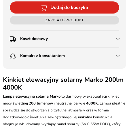
Dodaj do koszyka
ZAPYTAJ O PRODUKT
Koszt dostawy
Przedpłata:
Kontakt z konsultantem
Poczta Polska Kurier 48H - 11 zł
Kurier GLS - 15 zł
Przesyłka Gabarytowa - 30 zł
LEDSTYL.pl
Darmowa dostawa już od 500 zł
Batalionów Chłopskich 12, 94-058 Łódź
Kinkiet elewacyjny solarny Marko 200lm
(od 1000 zł dla gabarytów, nie dotyczy produktów 3m)
4000K
506 336 320
Pobranie:
Lampa elewacyjna solarna Marko
Poczta Polska Kurier 48H - 16 zł
to darmowy w eksploatacji kinkiet
kontakt@ledstyl.pl
Kurier GLS - 20 zł
mocy świetlnej
200 lumenów
i neutralnej barwie
4000K
. Lampa idealnie
Przesyłka Gabarytowa - 35 zł
sprawdza się do stworzenia przytulnej atmosfery oraz w formie
dodatkowego oświetlenia zewnętrznego. Jej unikalna konstrukcja
obejmuje wbudowany, wydajny panel solarny (5V 0.55W POLY), który