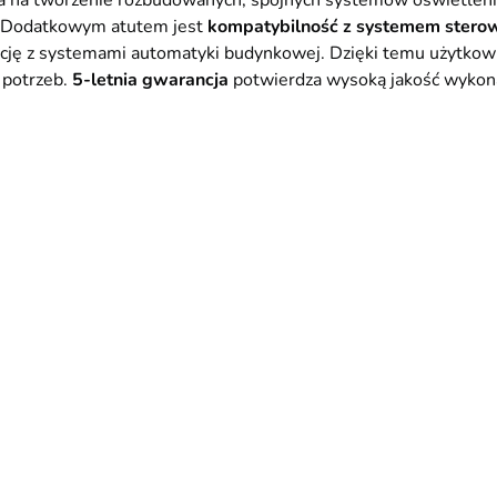
 na tworzenie rozbudowanych, spójnych systemów oświetleni
y. Dodatkowym atutem jest
kompatybilność z systemem stero
cję z systemami automatyki budynkowej. Dzięki temu użytkown
 potrzeb.
5-letnia gwarancja
potwierdza wysoką jakość wykonan