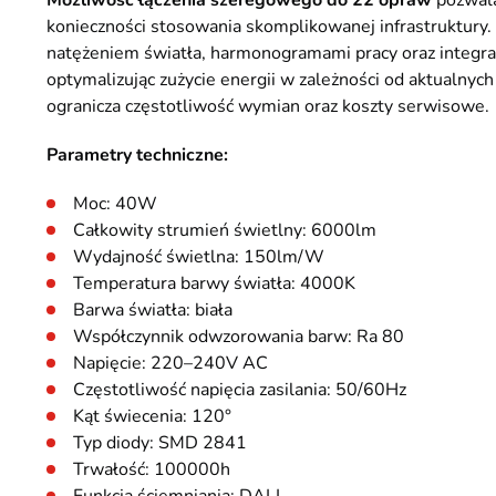
Możliwość łączenia szeregowego do 22 opraw
pozwala
konieczności stosowania skomplikowanej infrastruktur
natężeniem światła, harmonogramami pracy oraz integra
optymalizując zużycie energii w zależności od aktualnych
ogranicza częstotliwość wymian oraz koszty serwisowe.
Parametry techniczne:
Moc: 40W
Całkowity strumień świetlny: 6000lm
Wydajność świetlna: 150lm/W
Temperatura barwy światła: 4000K
Barwa światła: biała
Współczynnik odwzorowania barw: Ra 80
Napięcie: 220–240V AC
Częstotliwość napięcia zasilania: 50/60Hz
Kąt świecenia: 120°
Typ diody: SMD 2841
Trwałość: 100000h