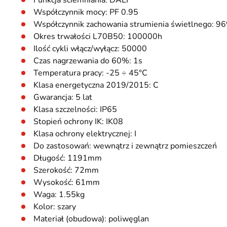
Funkcja ściemniania: DALI
Współczynnik mocy: PF 0.95
Współczynnik zachowania strumienia świetlnego: 9
Okres trwałości L70B50: 100000h
Ilość cykli włącz/wyłącz: 50000
Czas nagrzewania do 60%: 1s
Temperatura pracy: -25 ÷ 45°C
Klasa energetyczna 2019/2015: C
Gwarancja: 5 lat
Klasa szczelności: IP65
Stopień ochrony IK: IK08
Klasa ochrony elektrycznej: I
Do zastosowań: wewnątrz i zewnątrz pomieszczeń
Długość: 1191mm
Szerokość: 72mm
Wysokość: 61mm
Waga: 1.55kg
Kolor: szary
Materiał (obudowa): poliwęglan