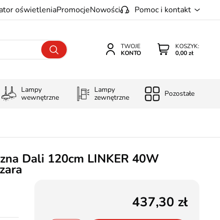
ator oświetlenia
Promocje
Nowości
Pomoc i kontakt
TWOJE
KOSZYK:
KONTO
0,00 zł
Lampy
Lampy
Pozostałe
wewnętrzne
zewnętrzne
zna Dali 120cm LINKER 40W
zara
437,30