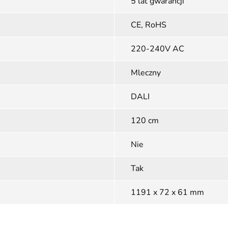
5 lat gwarancji
CE, RoHS
220-240V AC
Mleczny
DALI
120 cm
Nie
Tak
1191 x 72 x 61 mm