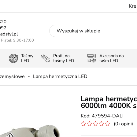
Kre
320
092
edstyl.pl
- Piątek 9:30-17:00
Taśmy
Profil do
Akcesoria do
LED
taśmy LED
taśm LED
rzemysłowe
Lampa hermetyczna LED
Lampa hermetyc
6000lm 4000K s
479594-DALI
(0) opinii