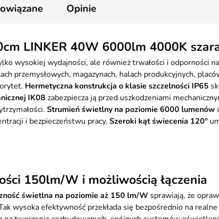
4
powiązane
Opinie
20cm LINKER 40W 6000lm 4000K szar
o wysokiej wydajności, ale również trwałości i odporności na
ktach przemysłowych, magazynach, halach produkcyjnych, plac
orytet.
Hermetyczna konstrukcja o klasie szczelności IP65
sk
nicznej IK08
zabezpiecza ją przed uszkodzeniami mechaniczny
ytrzymałości.
Strumień świetlny na poziomie 6000 lumenów
tracji i bezpieczeństwu pracy.
Szeroki kąt świecenia 120°
um
ści 150lm/W i możliwością łączenia
zność świetlna na poziomie aż 150 lm/W
sprawiają, że opraw
. Tak wysoka efektywność przekłada się bezpośrednio na realne