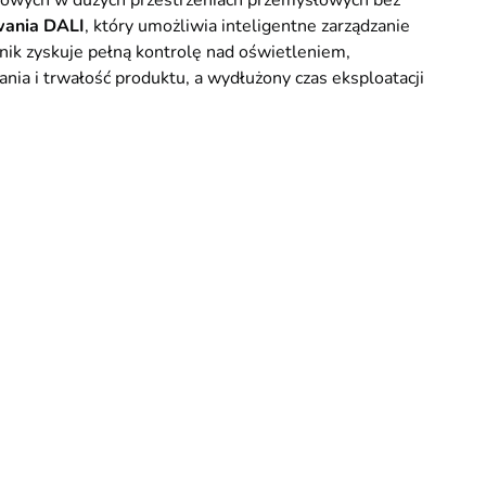
owych w dużych przestrzeniach przemysłowych bez
wania DALI
, który umożliwia inteligentne zarządzanie
ik zyskuje pełną kontrolę nad oświetleniem,
ia i trwałość produktu, a wydłużony czas eksploatacji