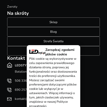
Zwroty
Na skróty
Sklep
Blog
Strefa Światła
Zarządzaj zgodami
Konfigurator szynoprzewodów
plików cookie
Kontakt
Pliki cookie są wykorzystywane w
celu zapewnienia prawidłowego
LEDSTYL.pl
działania strony, poprawy jej
Batalionów Chłopskich 12, 94-058 Łódź
funkcjonalności oraz dostosowania
treści do preferencji użytkownika.
Możesz zarządzać swoimi
506 336 320
preferencjami dotyczącymi plików
cookie lub wyłączyć je w
690 257 092
ustawieniach. Więcej informacji o
tym, jakich ciasteczek używamy,
kontakt@ledstyl.pl
znajdziesz w naszej Polityce
prywatności.