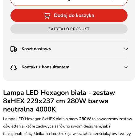
Dodaj do koszyka
ZAPYTAJ O PRODUKT
Koszt dostawy
Przedpłata:
Kontakt z konsultantem
Poczta Polska Kurier 48H - 11 zł
Kurier GLS - 15 zł
Przesyłka Gabarytowa - 30 zł
LEDSTYL.pl
Darmowa dostawa już od 500 zł
Batalionów Chłopskich 12, 94-058 Łódź
Lampa LED Hexagon biała - zestaw
(od 1000 zł dla gabarytów, nie dotyczy produktów 3m)
8xHEX 229x237 cm 280W barwa
506 336 320
Pobranie:
neutralna 4000K
Poczta Polska Kurier 48H - 16 zł
kontakt@ledstyl.pl
Kurier GLS - 20 zł
Lampa LED Hexagon 8xHEX biała o mocy
280W
to nowoczesny zestaw
Przesyłka Gabarytowa - 35 zł
oświetlenia, które zachwyca zarówno swoim designem, jak i
funkcjonalnością. Unikalna konstrukcja w kształcie sześciokątów tworzy