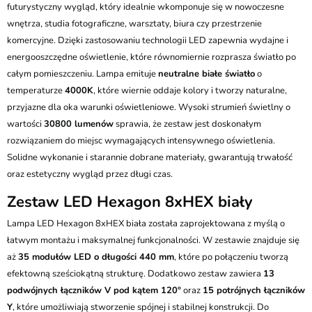
futurystyczny wygląd, który idealnie wkomponuje się w nowoczesne
wnętrza, studia fotograficzne, warsztaty, biura czy przestrzenie
komercyjne. Dzięki zastosowaniu technologii LED zapewnia wydajne i
energooszczędne oświetlenie, które równomiernie rozprasza światło po
całym pomieszczeniu. Lampa emituje
neutralne białe światło
o
temperaturze
4000K
, które wiernie oddaje kolory i tworzy naturalne,
przyjazne dla oka warunki oświetleniowe. Wysoki strumień świetlny o
wartości
30800 lumenów
sprawia, że zestaw jest doskonałym
rozwiązaniem do miejsc wymagających intensywnego oświetlenia.
Solidne wykonanie i starannie dobrane materiały, gwarantują trwałość
oraz estetyczny wygląd przez długi czas.
Zestaw LED Hexagon 8xHEX biały
Lampa LED Hexagon 8xHEX biała została zaprojektowana z myślą o
łatwym montażu i maksymalnej funkcjonalności. W zestawie znajduje się
aż
35 modułów LED o długości 440 mm
, które po połączeniu tworzą
efektowną sześciokątną strukturę. Dodatkowo zestaw zawiera
13
podwójnych łączników V pod kątem 120°
oraz
15 potrójnych łączników
Y
, które umożliwiają stworzenie spójnej i stabilnej konstrukcji. Do