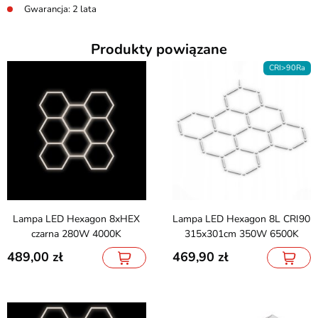
Gwarancja: 2 lata
Produkty powiązane
CRI>90Ra
Lampa LED Hexagon 8xHEX
Lampa LED Hexagon 8L CRI90
czarna 280W 4000K
315x301cm 350W 6500K
489,00
469,90