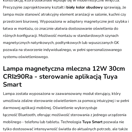
konstrukcją, która doskonale wpisuje się w modernistyczne wnętrza.
Precyzyjnie zaprojektowany kształt i
biały kolor obudowy
sprawiają, że
lampa może stanowić atrakcyjny element aranżacji w salonie, kuchni czy
przestrzeni biurowej. Wyposażona w adaptery magnetyczne jest szybka i
łatwa w montażu, co znacznie ułatwia dostosowanie oświetlenia do
różnych konfiguracji. Możliwość montażu w standardowych szynach
magnetycznych natynkowych, podtynkowych lub wpuszczanych GK
pozwala na stworzenie indywidualnego, w pełni spersonalizowanego
systemu oświetleniowego.
Lampa magnetyczna mleczna 12W 30cm
CRI≥90Ra - sterowanie aplikacją Tuya
Smart
Lampa została wyposażona w zaawansowany moduł sterujący, który
umożliwia zdalne sterowanie oświetleniem za pomocą intuicyjnej i w pełni
darmowej aplikacji mobilnej. Oświetlenie wykorzystuje
łączność Bluetooth, oferując możliwość sterowania z jednego urządzenia
mobilnego - telefonu lub tabletu. Technologia
Tuya Smart
pozwala nie
tylko dostosować intensywność światła do aktualnych potrzeb, ale także