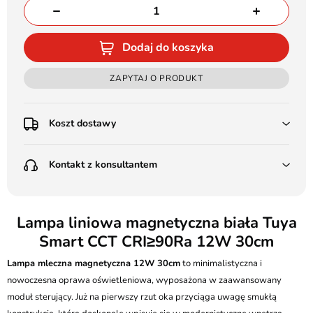
Dodaj do koszyka
ZAPYTAJ O PRODUKT
Koszt dostawy
Przedpłata:
Kontakt z konsultantem
Poczta Polska Kurier 48H - 11 zł
Kurier GLS - 15 zł
Przesyłka Gabarytowa - 30 zł
LEDSTYL.pl
Darmowa dostawa już od 500 zł
Batalionów Chłopskich 12, 94-058 Łódź
Lampa liniowa magnetyczna biała Tuya
(od 1000 zł dla gabarytów, nie dotyczy produktów 3m)
Smart CCT CRI≥90Ra 12W 30cm
506 336 320
Pobranie:
Lampa mleczna magnetyczna 12W 30cm
Poczta Polska Kurier 48H - 16 zł
to minimalistyczna i
kontakt@ledstyl.pl
Kurier GLS - 20 zł
nowoczesna oprawa oświetleniowa, wyposażona w zaawansowany
Przesyłka Gabarytowa - 35 zł
moduł sterujący. Już na pierwszy rzut oka przyciąga uwagę smukłą