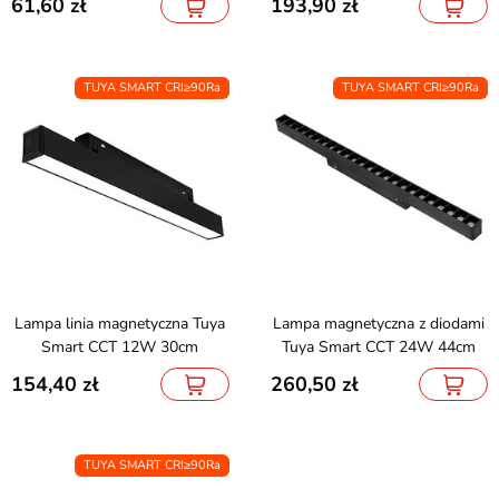
61,60
193,90
TUYA SMART CRI≥90Ra
TUYA SMART CRI≥90Ra
Lampa linia magnetyczna Tuya
Lampa magnetyczna z diodami
Smart CCT 12W 30cm
Tuya Smart CCT 24W 44cm
154,40
260,50
TUYA SMART CRI≥90Ra