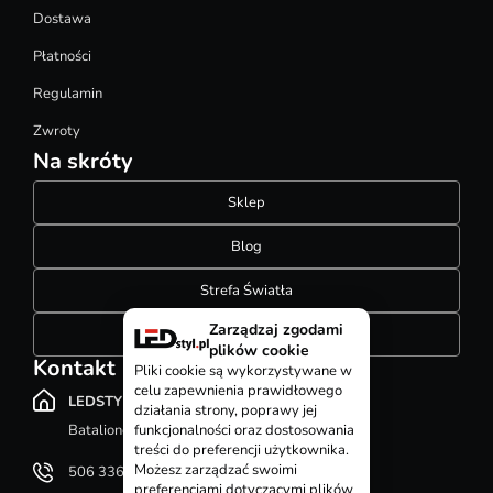
Dostawa
Płatności
Regulamin
Zwroty
Na skróty
Sklep
Blog
Strefa Światła
Zarządzaj zgodami
Konfigurator szynoprzewodów
plików cookie
Kontakt
Pliki cookie są wykorzystywane w
celu zapewnienia prawidłowego
LEDSTYL.pl
działania strony, poprawy jej
Batalionów Chłopskich 12, 94-058 Łódź
funkcjonalności oraz dostosowania
treści do preferencji użytkownika.
Możesz zarządzać swoimi
506 336 320
preferencjami dotyczącymi plików