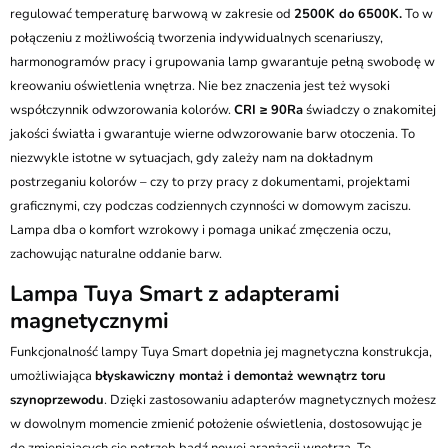
regulować temperaturę barwową w zakresie od
2500K do 6500K.
To w
połączeniu z możliwością tworzenia indywidualnych scenariuszy,
harmonogramów pracy i grupowania lamp gwarantuje pełną swobodę w
kreowaniu oświetlenia wnętrza. Nie bez znaczenia jest też wysoki
współczynnik odwzorowania kolorów.
CRI ≥ 90Ra
świadczy o znakomitej
jakości światła i gwarantuje wierne odwzorowanie barw otoczenia. To
niezwykle istotne w sytuacjach, gdy zależy nam na dokładnym
postrzeganiu kolorów – czy to przy pracy z dokumentami, projektami
graficznymi, czy podczas codziennych czynności w domowym zaciszu.
Lampa dba o komfort wzrokowy i pomaga unikać zmęczenia oczu,
zachowując naturalne oddanie barw.
Lampa Tuya Smart z adapterami
magnetycznymi
Funkcjonalność lampy Tuya Smart dopełnia jej magnetyczna konstrukcja,
umożliwiająca
błyskawiczny montaż i demontaż wewnątrz toru
szynoprzewodu
. Dzięki zastosowaniu adapterów magnetycznych możesz
w dowolnym momencie zmienić położenie oświetlenia, dostosowując je