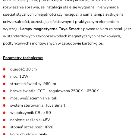
do zmieniających się potrzeb bądź nowej aranżacji wnętrza. To
rozwiązanie sprawia, że instalacja staje się wygodna i nie wymaga
specjalistycznych umiejętności czy narzędzi, a sama lampa zyskuje na
uniwersalności, pozostając efektownym i praktycznym elementem
wystroju.
Lampy magnetyczne Tuya Smart
z powodzeniem zainstalujesz
w standardowych szynoprzewodach magnetycznych natynkowych,
podtynkowych i montowanych w zabudowie karton-gips.
Parametry techniczne:
długość: 30 cm
moc: 12W
strumień świetlny: 960 lm
barwa światła: CCT - regulowana 2500K – 6500K
możliwość ściemniania: tak
system sterowania: Tuya Smart
współczynnik CRI: ≥ 90
napięcie zasilania: 48V
stopień szczelności: IP20
kolor obudowy: biały