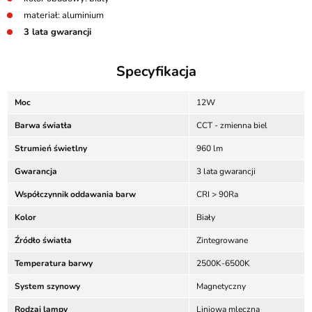
materiał: aluminium
3 lata gwarancji
Specyfikacja
Moc
12W
Barwa światła
CCT - zmienna biel
Strumień świetlny
960 lm
Gwarancja
3 lata gwarancji
Współczynnik oddawania barw
CRI > 90Ra
Kolor
Biały
Źródło światła
Zintegrowane
Temperatura barwy
2500K-6500K
System szynowy
Magnetyczny
Rodzaj lampy
Liniowa mleczna