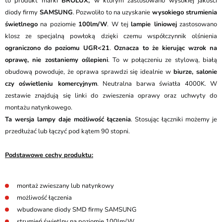
to produkt marki
BROLUX,
w którym zastosowano wysokiej jakości
diody firmy
SAMSUNG
. Pozwoliło to na uzyskanie
wysokiego strumienia
świetlnego
na poziomie
100lm/W
. W tej
lampie liniowej
zastosowano
klosz ze specjalną powłoką dzięki czemu współczynnik olśnienia
ograniczono do poziomu UGR<21
.
Oznacza to że kierując wzrok na
oprawę, nie zostaniemy oślepieni
. To w połączeniu ze stylową, białą
obudową powoduje, że oprawa sprawdzi się idealnie w
biurze, salonie
czy oświetleniu komercyjnym
. Neutralna barwa światła 4000K. W
zestawie znajdują się linki do zwieszenia oprawy oraz uchwyty do
montażu natynkowego.
Ta wersja lampy daje możliwość łączenia
. Stosując łączniki możemy je
przedłużać lub łączyć pod kątem 90 stopni.
Podstawowe cechy produktu:
montaż zwieszany lub natynkowy
możliwość łączenia
wbudowane diody SMD firmy SAMSUNG
strumień świetlny na poziomie 100lm/W