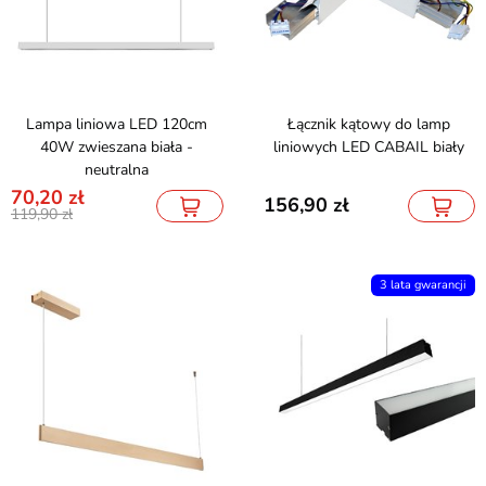
Lampa liniowa LED 120cm
Łącznik kątowy do lamp
40W zwieszana biała -
liniowych LED CABAIL biały
neutralna
70,20
156,90
119,90
3 lata gwarancji