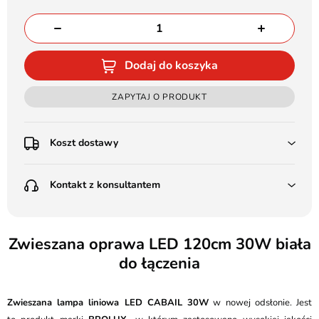
Dodaj do koszyka
ZAPYTAJ O PRODUKT
Koszt dostawy
Przedpłata:
Kontakt z konsultantem
Poczta Polska Kurier 48H - 11 zł
Kurier GLS - 15 zł
Przesyłka Gabarytowa - 30 zł
LEDSTYL.pl
Darmowa dostawa już od 500 zł
Batalionów Chłopskich 12, 94-058 Łódź
Zwieszana oprawa LED 120cm 30W biała
(od 1000 zł dla gabarytów, nie dotyczy produktów 3m)
do łączenia
506 336 320
Pobranie:
Poczta Polska Kurier 48H - 16 zł
kontakt@ledstyl.pl
Kurier GLS - 20 zł
Zwieszana lampa liniowa LED CABAIL 30W
w nowej odsłonie. Jest
Przesyłka Gabarytowa - 35 zł