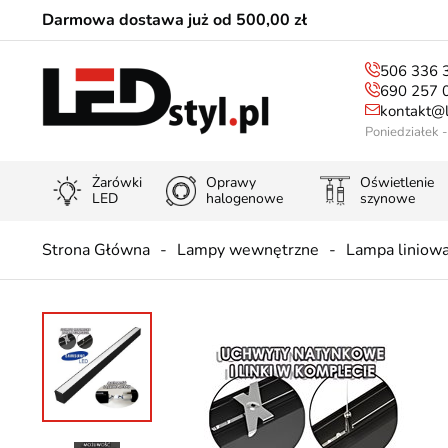
Darmowa dostawa już od 500,00 zł
506 336 
690 257 
kontakt@l
Poniedziałek 
Żarówki
Oprawy
Oświetlenie
LED
halogenowe
szynowe
Strona Główna
Lampy wewnętrzne
Lampa liniow