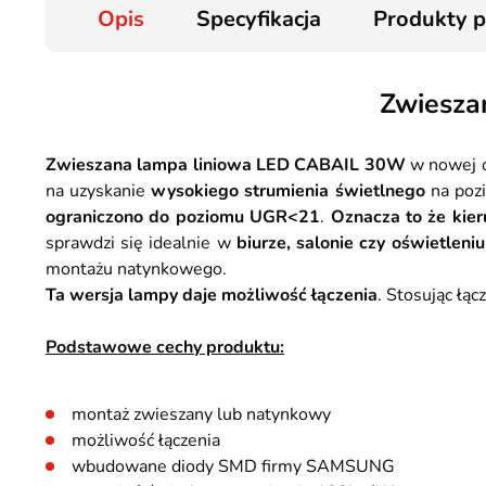
Opis
Specyfikacja
Produkty 
Zwiesza
Zwieszana lampa liniowa LED CABAIL 30W
w nowej o
na uzyskanie
wysokiego strumienia świetlnego
na poz
ograniczono do poziomu UGR<21
.
Oznacza to że kier
sprawdzi się idealnie w
biurze, salonie czy oświetlen
montażu natynkowego.
Ta wersja lampy daje możliwość łączenia
. Stosując łą
Podstawowe cechy produktu:
montaż zwieszany lub natynkowy
możliwość łączenia
wbudowane diody SMD firmy SAMSUNG