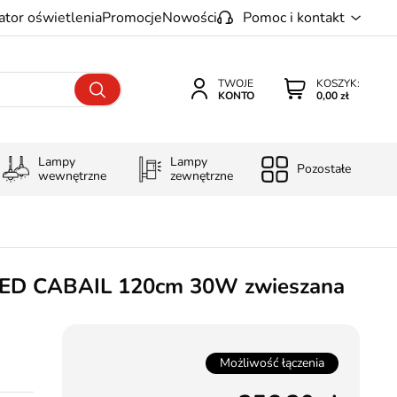
ator oświetlenia
Promocje
Nowości
Pomoc i kontakt
TWOJE
KOSZYK:
KONTO
0,00 zł
Lampy
Lampy
Pozostałe
wewnętrzne
zewnętrzne
LED CABAIL 120cm 30W zwieszana
Możliwość łączenia