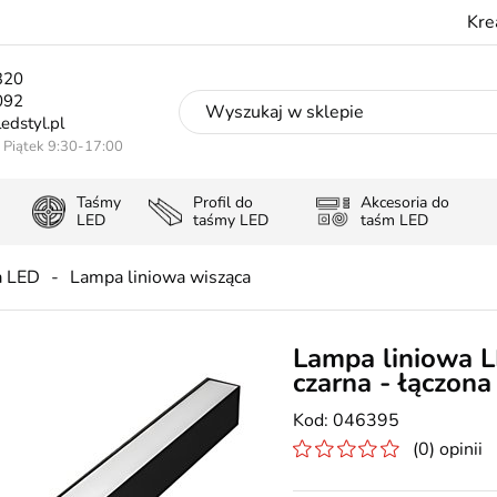
Kre
320
092
edstyl.pl
- Piątek 9:30-17:00
Taśmy
Profil do
Akcesoria do
LED
taśmy LED
taśm LED
a LED
Lampa liniowa wisząca
Lampa liniowa 
czarna - łączona
046395
(0) opinii