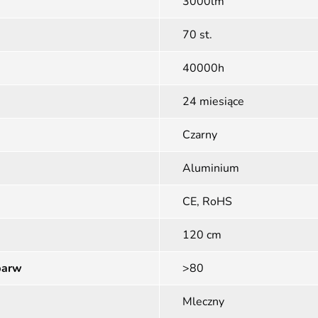
3000lm
70 st.
40000h
24 miesiące
Czarny
Aluminium
CE, RoHS
120 cm
barw
>80
Mleczny