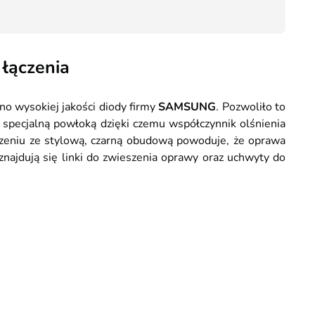
Kurier GLS - 20 zł
56,30
Przesyłka Gabarytowa - 35 zł
łączenia
o wysokiej jakości diody firmy
SAMSUNG
. Pozwoliło to
specjalną powłoką dzięki czemu współczynnik olśnienia
czeniu ze stylową, czarną obudową powoduje, że oprawa
najdują się linki do zwieszenia oprawy oraz uchwyty do