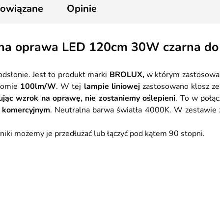
2
powiązane
Opinie
na oprawa LED 120cm 30W czarna do 
dsłonie. Jest to produkt marki
BROLUX,
w którym zastosowan
iomie
100lm/W
. W tej
lampie liniowej
zastosowano klosz ze 
ując wzrok na oprawę, nie zostaniemy oślepieni
. To w połą
iu komercyjnym
. Neutralna barwa światła 4000K. W zestawie z
czniki możemy je przedłużać lub łączyć pod kątem 90 stopni.