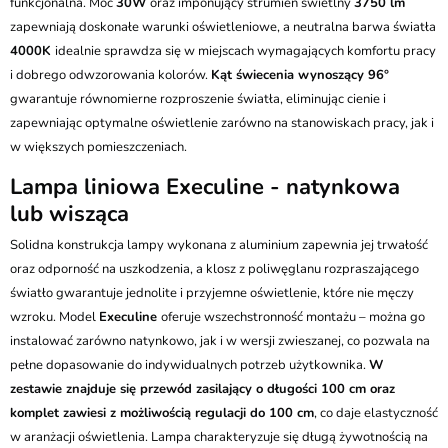
funkcjonalna. Moc
30W
oraz imponujący strumień świetlny
3750 lm
zapewniają doskonałe warunki oświetleniowe, a neutralna barwa światła
4000K
idealnie sprawdza się w miejscach wymagających komfortu pracy
i dobrego odwzorowania kolorów.
Kąt świecenia wynoszący 96°
gwarantuje równomierne rozproszenie światła, eliminując cienie i
zapewniając optymalne oświetlenie zarówno na stanowiskach pracy, jak i
w większych pomieszczeniach.
Lampa liniowa Execuline - natynkowa
lub wisząca
Solidna konstrukcja lampy wykonana z aluminium zapewnia jej trwałość
oraz odporność na uszkodzenia, a klosz z poliwęglanu rozpraszającego
światło gwarantuje jednolite i przyjemne oświetlenie, które nie męczy
wzroku. Model
Execuline
oferuje wszechstronność montażu – można go
instalować zarówno natynkowo, jak i w wersji zwieszanej, co pozwala na
pełne dopasowanie do indywidualnych potrzeb użytkownika.
W
zestawie znajduje się przewód zasilający o długości 100 cm oraz
komplet zawiesi z możliwością regulacji do 100 cm
, co daje elastyczność
w aranżacji oświetlenia. Lampa charakteryzuje się długą żywotnością na