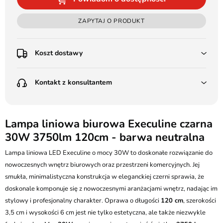
ZAPYTAJ O PRODUKT
Koszt dostawy
Przedpłata:
Kontakt z konsultantem
Poczta Polska Kurier 48H - 11 zł
Kurier GLS - 15 zł
Przesyłka Gabarytowa - 30 zł
LEDSTYL.pl
Darmowa dostawa już od 500 zł
Batalionów Chłopskich 12, 94-058 Łódź
Lampa liniowa biurowa Execuline czarna
(od 1000 zł dla gabarytów, nie dotyczy produktów 3m)
30W 3750lm 120cm - barwa neutralna
506 336 320
Pobranie:
Lampa liniowa LED Execuline o mocy 30W to doskonałe rozwiązanie do
Poczta Polska Kurier 48H - 16 zł
kontakt@ledstyl.pl
Kurier GLS - 20 zł
nowoczesnych wnętrz biurowych oraz przestrzeni komercyjnych. Jej
Przesyłka Gabarytowa - 35 zł
smukła, minimalistyczna konstrukcja w eleganckiej czerni sprawia, że
doskonale komponuje się z nowoczesnymi aranżacjami wnętrz, nadając im
stylowy i profesjonalny charakter. Oprawa o długości
120 cm
, szerokości
3,5 cm i wysokości 6 cm jest nie tylko estetyczna, ale także niezwykle