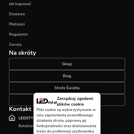
Jak kupować
Dostawa
Płatności
Regulamin
Zwroty
Na skróty
Sklep
Blog
Strefa Światła
Zarządzaj zgodami
Konfigurator szynoprzewodów
plików cookie
Kontakt
Pliki cookie są wykorzystywane w
celu zapewnienia prawidłowego
LEDSTYL.pl
działania strony, poprawy jej
Batalionów Chłopskich 12, 94-058 Łódź
funkcjonalności oraz dostosowania
treści do preferencji użytkownika.