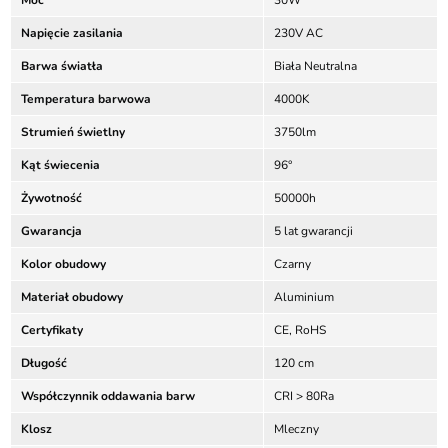
Moc
30W
Napięcie zasilania
230V AC
Barwa światła
Biała Neutralna
Temperatura barwowa
4000K
Strumień świetlny
3750lm
Kąt świecenia
96°
Żywotność
50000h
Gwarancja
5 lat gwarancji
Kolor obudowy
Czarny
Materiał obudowy
Aluminium
Certyfikaty
CE, RoHS
Długość
120 cm
Współczynnik oddawania barw
CRI > 80Ra
Klosz
Mleczny