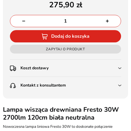
275,90
Dodaj do koszyka
ZAPYTAJ O PRODUKT
Koszt dostawy
Przedpłata:
Kontakt z konsultantem
Poczta Polska Kurier 48H - 11 zł
Kurier GLS - 15 zł
Przesyłka Gabarytowa - 30 zł
LEDSTYL.pl
Darmowa dostawa już od 500 zł
Batalionów Chłopskich 12, 94-058 Łódź
Lampa wisząca drewniana Fresto 30W
(od 1000 zł dla gabarytów, nie dotyczy produktów 3m)
2700lm 120cm biała neutralna
506 336 320
Pobranie:
Nowoczesna lampa liniowa Fresto 30W to doskonałe połączenie
Poczta Polska Kurier 48H - 16 zł
kontakt@ledstyl.pl