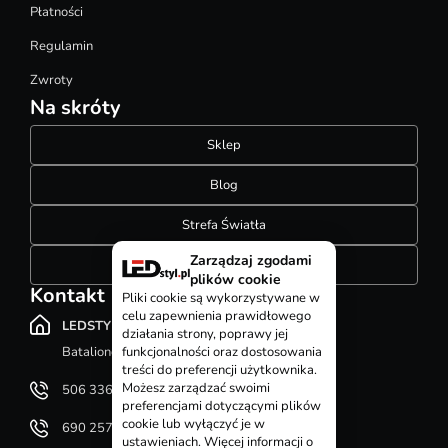
Płatności
Regulamin
Zwroty
Na skróty
Sklep
Blog
Strefa Światła
Zarządzaj zgodami
Konfigurator szynoprzewodów
plików cookie
Kontakt
Pliki cookie są wykorzystywane w
celu zapewnienia prawidłowego
LEDSTYL.pl
działania strony, poprawy jej
Batalionów Chłopskich 12, 94-058 Łódź
funkcjonalności oraz dostosowania
treści do preferencji użytkownika.
Możesz zarządzać swoimi
506 336 320
preferencjami dotyczącymi plików
cookie lub wyłączyć je w
690 257 092
ustawieniach. Więcej informacji o