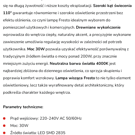
się na długą żywotność i niższe koszty eksploatacji.
Szeroki kąt świecenia
110°
gwarantuje równomierne i szerokie oświetlenie przestrzeni bez
efektu olśnienia, co czyni lampę Fresto idealnym wyborem do
pomieszczeń użytkowych i komercyjnych.
Drewniane wykończenie
wprowadza do wnętrza ciepły, naturalny akcent, a precyzyjnie wykonane
zawieszenie umożliwia regulację wysokości w zależności od potrzeb
użytkownika.
Moc 30W
pozwala uzyskać efektywność porównywalną z
tradycyjnym źródłem światła o mocy ponad 200W, przy znacznie
mniejszym zużyciu energii.
Neutralna barwa światła 4000K
jest
najbardziej zbliżona do dziennego oświetlenia, co sprzyja skupieniu i
poprawia komfort wzrokowy.
Lampa wisząca Fresto
to nie tylko element
oświetleniowy, lecz także wyrafinowany detal architektoniczny, który
podkreśla charakter każdego wnętrza.
Parametry techniczne:
Prąd wejściowy: 220-240V AC 50/60Hz
Moc: 30W
Źródło światła: LED SMD 2835