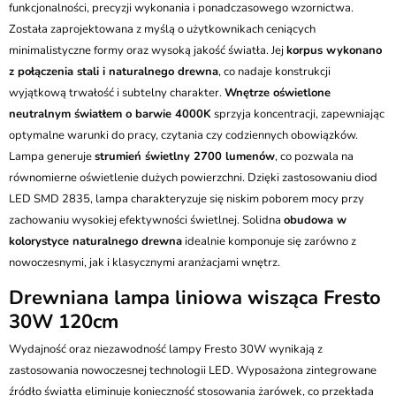
Kurier GLS - 20 zł
funkcjonalności, precyzji wykonania i ponadczasowego wzornictwa.
Przesyłka Gabarytowa - 35 zł
Została zaprojektowana z myślą o użytkownikach ceniących
minimalistyczne formy oraz wysoką jakość światła. Jej
korpus wykonano
z połączenia stali i naturalnego drewna
, co nadaje konstrukcji
wyjątkową trwałość i subtelny charakter.
Wnętrze oświetlone
neutralnym światłem o barwie 4000K
sprzyja koncentracji, zapewniając
optymalne warunki do pracy, czytania czy codziennych obowiązków.
Lampa generuje
strumień świetlny 2700 lumenów
, co pozwala na
równomierne oświetlenie dużych powierzchni. Dzięki zastosowaniu diod
LED SMD 2835, lampa charakteryzuje się niskim poborem mocy przy
zachowaniu wysokiej efektywności świetlnej. Solidna
obudowa w
kolorystyce naturalnego drewna
idealnie komponuje się zarówno z
nowoczesnymi, jak i klasycznymi aranżacjami wnętrz.
Drewniana lampa liniowa wisząca Fresto
30W 120cm
Wydajność oraz niezawodność lampy Fresto 30W wynikają z
zastosowania nowoczesnej technologii LED. Wyposażona zintegrowane
źródło światła eliminuje konieczność stosowania żarówek, co przekłada