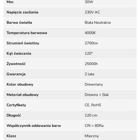
Moc
30W
Napięcie zasilania
230V AC
Barwa światła
Biała Neutralna
Temperatura barwowa
4000K
Strumień świetlny
2700lm
Kąt świecenia
120°
Żywotność
25000h
Gwarancja
2 lata
Kolor obudowy
Drewniany
Materiał obudowy
Drewno + Stal
Certyfikaty
CE, RoHS
Długość
120 cm
Współczynnik oddawania barw
CRI > 80Ra
Klosz
Mleczny