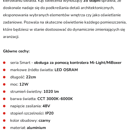
kierowaniu światła. Kąt świecenia wynoszący
35 stopni
sprawia, że
doskonale nadaje się do podkreślania detali architektonicznych,
eksponowania wybranych elementów wnętrza czy jako oświetlenie
zadaniowe. Pozwala na skuteczne oświetlenie każdego pomieszczenia,
które będziesz w stanie dostosować do dynamicznie zmieniających się
aranżacji.
Główne cechy:
seria Smart -
obsługa za pomocą kontrolera Mi-Light/MiBoxer
markowe źródło światła:
LED OSRAM
długość:
22cm
moc:
12W
strumień świetlny:
1020 lm
barwa światła:
CCT 3000K-6000K
napięcie zasilania:
48V
stopień szczelności:
IP20
kolor obudowy:
czarny
materiał:
aluminium