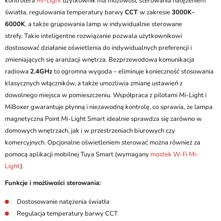
kontrolera
Mi-Light
użytkownik ma możliwość sterowania natężeniem
światła, regulowania temperatury barwy
CCT
w zakresie
3000K-
6000K
, a także grupowania lamp w indywidualnie sterowane
strefy. Takie inteligentne rozwiązanie pozwala użytkownikowi
dostosować działanie oświetlenia do indywidualnych preferencji i
zmieniających się aranżacji wnętrza. Bezprzewodowa komunikacja
radiowa
2.4GHz
to ogromna wygoda – eliminuje konieczność stosowania
klasycznych włączników, a także umożliwia zmianę ustawień z
dowolnego miejsca w pomieszczeniu. Współpraca z pilotami Mi-Light i
MiBoxer gwarantuje płynną i niezawodną kontrolę, co sprawia, że lampa
magnetyczna Point Mi-Light Smart idealnie sprawdza się zarówno w
domowych wnętrzach, jak i w przestrzeniach biurowych czy
komercyjnych. Opcjonalne oświetleniem sterować można również za
pomocą aplikacji mobilnej Tuya Smart (wymagany
mostek W-Fi Mi-
Light
).
Funkcje i możliwości sterowania:
Dostosowanie natężenia światła
Regulacja temperatury barwy CCT