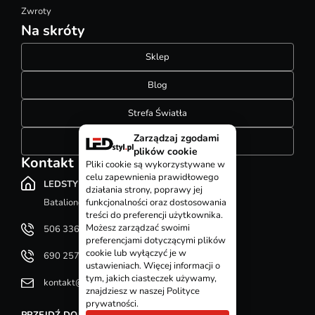
Zwroty
Na skróty
Sklep
Blog
Strefa Światła
Zarządzaj zgodami
Konfigurator szynoprzewodów
plików cookie
Kontakt
Pliki cookie są wykorzystywane w
celu zapewnienia prawidłowego
LEDSTYL.pl
działania strony, poprawy jej
Batalionów Chłopskich 12, 94-058 Łódź
funkcjonalności oraz dostosowania
treści do preferencji użytkownika.
Możesz zarządzać swoimi
506 336 320
preferencjami dotyczącymi plików
cookie lub wyłączyć je w
690 257 092
ustawieniach. Więcej informacji o
tym, jakich ciasteczek używamy,
kontakt@ledstyl.pl
znajdziesz w naszej Polityce
prywatności.
PRZEJDŹ DO DZIAŁU KONTAKT