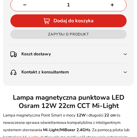
Dodaj do koszyka
ZAPYTAJ O PRODUKT
Koszt dostawy
Przedpłata:
Kontakt z konsultantem
Poczta Polska Kurier 48H - 11 zł
Kurier GLS - 15 zł
Przesyłka Gabarytowa - 30 zł
LEDSTYL.pl
Darmowa dostawa już od 500 zł
Batalionów Chłopskich 12, 94-058 Łódź
Lampa magnetyczna punktowa LED
(od 1000 zł dla gabarytów, nie dotyczy produktów 3m)
Osram 12W 22cm CCT Mi-Light
506 336 320
Pobranie:
Lampa magnetyczna Point Smart o mocy
Poczta Polska Kurier 48H - 16 zł
12W
i długości
22 cm
to
kontakt@ledstyl.pl
Kurier GLS - 20 zł
nowoczesna oprawa oświetleniowa kompatybilna z inteligentnym
Przesyłka Gabarytowa - 35 zł
systemem sterowania
Mi-Light/MiBoxer 2.4GHz
. Za pomocą pilota lub