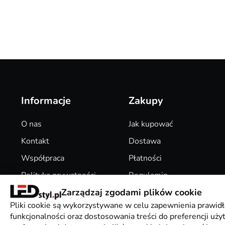
Informacje
Zakupy
O nas
Jak kupować
Kontakt
Dostawa
Współpraca
Płatności
Polityka prywatności
Regulamin
Zarządzaj zgodami plików cookie
Pliki Cookies
Zwroty
Pliki cookie są wykorzystywane w celu zapewnienia prawidł
funkcjonalności oraz dostosowania treści do preferencji uż