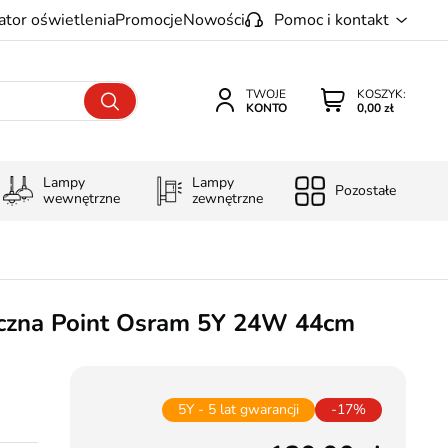
ator oświetlenia
Promocje
Nowości
Pomoc i kontakt
TWOJE
KOSZYK:
KONTO
0,00 zł
Lampy
Lampy
Pozostałe
wewnętrzne
zewnętrzne
czna Point Osram 5Y 24W 44cm
5Y - 5 lat gwarancji
-17%