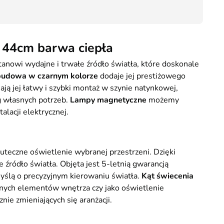
29,90
Kurier GLS - 20 zł
Przesyłka Gabarytowa - 35 zł
44cm barwa ciepła
Stanowi wydajne i trwałe źródło światła, które doskonale
udowa w czarnym kolorze
dodaje jej prestiżowego
ą jej łatwy i szybki montaż w szynie natynkowej,
g własnych potrzeb.
Lampy magnetyczne
możemy
lacji elektrycznej.
kuteczne oświetlenie wybranej przestrzeni. Dzięki
źródło światła. Objęta jest 5-letnią gwarancją
yślą o precyzyjnym kierowaniu światła.
Kąt świecenia
anych elementów wnętrza czy jako oświetlenie
ie zmieniających się aranżacji.