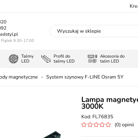
Kre
320
092
edstyl.pl
- Piątek 9:30-17:00
Taśmy
Profil do
Akcesoria do
LED
taśmy LED
taśm LED
ody magnetyczne
System szynowy F-LINE Osram 5Y
Lampa magnety
3000K
FL76835
(0) opinii