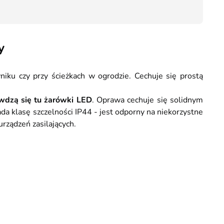
52,10
y
iku czy przy ścieżkach w ogrodzie. Cechuje się prostą
wdzą się tu żarówki LED
. Oprawa cechuje się solidnym
ada klasę szczelności IP44 - jest odporny na niekorzystne
ządzeń zasilających.