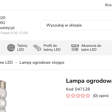
Kre
320
092
edstyl.pl
- Piątek 9:30-17:00
Taśmy
Profil do
Akcesoria do
LED
taśmy LED
taśm LED
we LED
Lampy ogrodowe stojące
Lampa ogrodowa
047128
(0) opinii