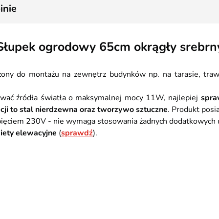
inie
Słupek ogrodowy 65cm okrągły srebrn
ony do montażu na zewnętrz budynków np. na tarasie, trawn
ać źródła światła o maksymalnej mocy 11W, najlepiej
spra
cji to stal nierdzewna oraz tworzywo sztuczne
. Produkt posi
pięciem 230V - nie wymaga stosowania żadnych dodatkowych ur
iety elewacyjne
(
sprawdź
).