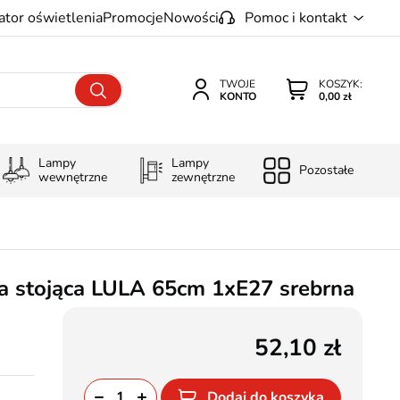
ator oświetlenia
Promocje
Nowości
Pomoc i kontakt
TWOJE
KOSZYK:
KONTO
0,00 zł
Lampy
Lampy
Pozostałe
wewnętrzne
zewnętrzne
 stojąca LULA 65cm 1xE27 srebrna
52,10
Dodaj do koszyka