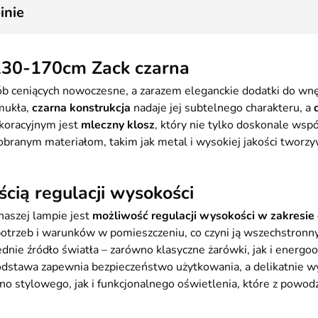
inie
130-170cm Zack czarna
 ceniących nowoczesne, a zarazem eleganckie dodatki do wnętrz
Smukła,
czarna konstrukcja
nadaje jej subtelnego charakteru, a
koracyjnym jest
mleczny klosz
, który nie tylko doskonale wspó
dobranym materiałom, takim jak metal i wysokiej jakości tworz
cią regulacji wysokości
aszej lampie jest
możliwość regulacji wysokości w zakresie
otrzeb i warunków w pomieszczeniu, co czyni ją wszechstro
nie źródło światła – zarówno klasyczne żarówki, jak i energ
 podstawa zapewnia bezpieczeństwo użytkowania, a delikatnie w
wno stylowego, jak i funkcjonalnego oświetlenia, które z powo