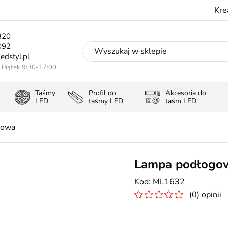
Kre
320
092
edstyl.pl
- Piątek 9:30-17:00
Taśmy
Profil do
Akcesoria do
LED
taśmy LED
taśm LED
gowa
Lampa podłogow
ML1632
(0) opinii