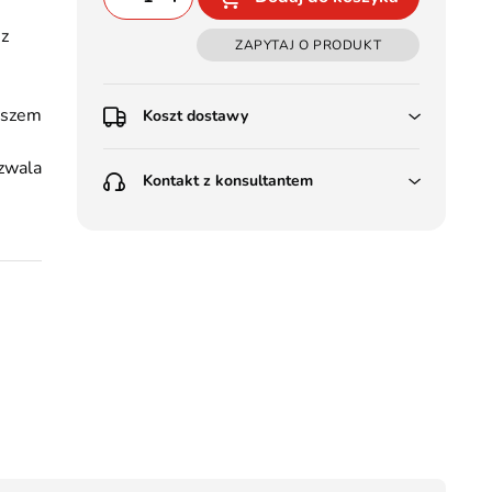
 z
ZAPYTAJ O PRODUKT
oszem
Koszt dostawy
Przedpłata:
zwala
Kontakt z konsultantem
Poczta Polska Kurier 48H - 11 zł
Kurier GLS - 15 zł
LEDSTYL.pl
Przesyłka Gabarytowa - 30 zł
Batalionów Chłopskich 12, 94-
Darmowa dostawa już od 500 zł
058 Łódź
(od 1000 zł dla gabarytów, nie
dotyczy produktów 3m)
506 336 320
kontakt@ledstyl.pl
Pobranie:
Poczta Polska Kurier 48H - 16 zł
Kurier GLS - 20 zł
Przesyłka Gabarytowa - 35 zł