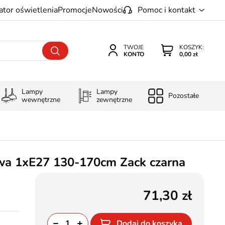
ator oświetlenia
Promocje
Nowości
Pomoc i kontakt
TWOJE
KOSZYK:
KONTO
0,00 zł
Lampy
Lampy
Pozostałe
wewnętrzne
zewnętrzne
a 1xE27 130-170cm Zack czarna
71,30
Dodaj do koszyka