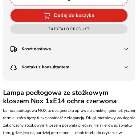
Dodaj do koszyka
ZAPYTAJ O PRODUKT
Koszt dostawy
Przedpłata:
Kontakt z konsultantem
Poczta Polska Kurier 48H - 11 zł
Kurier GLS - 15 zł
Przesyłka Gabarytowa - 30 zł
LEDSTYL.pl
Darmowa dostawa już od 500 zł
Batalionów Chłopskich 12, 94-058 Łódź
Lampa podłogowa ze stożkowym
(od 1000 zł dla gabarytów, nie dotyczy produktów 3m)
kloszem Nox 1xE14 ochra czerwona
506 336 320
Pobranie:
Lampa podłogowa NOX to designerska oprawa o smukłej, geometrycznej
Poczta Polska Kurier 48H - 16 zł
kontakt@ledstyl.pl
Kurier GLS - 20 zł
formie, która łączy funkcjonalność z elegancją. Długi, metalowy wysięgnik
Przesyłka Gabarytowa - 35 zł
zakończony stożkowym kloszem pozwala precyzyjnie skierować światło
tam, gdzie jest najbardziej potrzebne — obok fotela do czytania, w