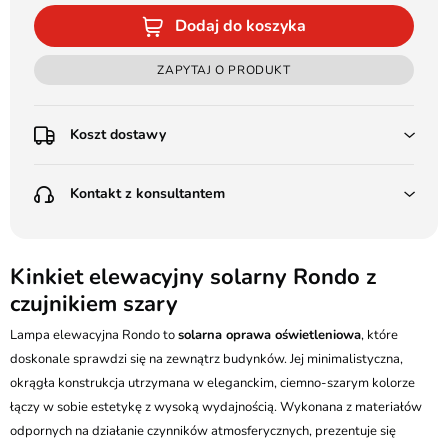
Dodaj do koszyka
ZAPYTAJ O PRODUKT
Koszt dostawy
Przedpłata:
Kontakt z konsultantem
Poczta Polska Kurier 48H - 11 zł
Kurier GLS - 15 zł
Przesyłka Gabarytowa - 30 zł
LEDSTYL.pl
Darmowa dostawa już od 500 zł
Batalionów Chłopskich 12, 94-058 Łódź
Kinkiet elewacyjny solarny Rondo z
(od 1000 zł dla gabarytów, nie dotyczy produktów 3m)
czujnikiem szary
506 336 320
Pobranie:
Lampa elewacyjna Rondo to
Poczta Polska Kurier 48H - 16 zł
solarna oprawa oświetleniowa
, które
kontakt@ledstyl.pl
Kurier GLS - 20 zł
doskonale sprawdzi się na zewnątrz budynków. Jej minimalistyczna,
Przesyłka Gabarytowa - 35 zł
okrągła konstrukcja utrzymana w eleganckim, ciemno-szarym kolorze
łączy w sobie estetykę z wysoką wydajnością. Wykonana z materiałów
odpornych na działanie czynników atmosferycznych, prezentuje się