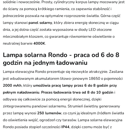
solidnie i nowocześnie. Prosty, cylindryczny korpus lampy mocowany jest
do ściany za pomocą krótkiego ramienia, co zapewnia stabilność i
jednocześnie pozwala na optymalne rozproszenie światła. Górna część
lampy stanowi
panel solarny
, który zbiera energię słoneczną w ciągu
dnia, a jej dolna część została wyposażona w diody LED otoczone
mlecznobiałym kloszem, co gwarantuje równomierne oświetlenie o
neutralnej barwie
4000K
.
Lampa solarna Rondo - praca od 6 do 8
godzin na jednym ładowaniu
Lampa elewacyjna Rondo prezentuje się niezwykle atrakcyjnie. Zasilana
jest wbudowanym akumulatorem litowo-jonowym 18650 o pojemności
2000 mAh
, który
umożliwia pracę lampy przez 6 do 8 godzin przy
pełnym naładowaniu
.
Proces ładowania trwa od 8 do 10 godzin
i
odbywa się całkowicie za pomocą energii słonecznej, dzięki
zintegrowanemu panelowi solarnemu. Strumień świetlny generowany
przez lampę wynosi
250 lumenów
, co czyni ją idealnym źródłem światła
do oświetlenia wejść, ogrodzeń czy tarasów. Lampa solarna elewacyjna
Rondo posiada stopień szczelności
IP44
, dzięki czemu może być z