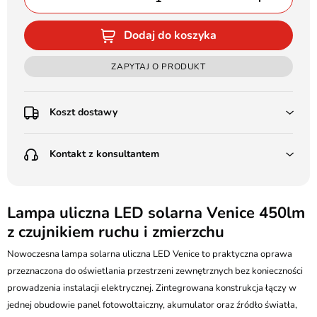
Dodaj do koszyka
ZAPYTAJ O PRODUKT
Koszt dostawy
Przedpłata:
Kontakt z konsultantem
Poczta Polska Kurier 48H - 11 zł
Kurier GLS - 15 zł
Przesyłka Gabarytowa - 30 zł
LEDSTYL.pl
Darmowa dostawa już od 500 zł
Batalionów Chłopskich 12, 94-058 Łódź
Lampa uliczna LED solarna Venice 450lm
(od 1000 zł dla gabarytów, nie dotyczy produktów 3m)
z czujnikiem ruchu i zmierzchu
506 336 320
Pobranie:
Nowoczesna lampa solarna uliczna LED Venice to praktyczna oprawa
Poczta Polska Kurier 48H - 16 zł
kontakt@ledstyl.pl
Kurier GLS - 20 zł
przeznaczona do oświetlania przestrzeni zewnętrznych bez konieczności
Przesyłka Gabarytowa - 35 zł
prowadzenia instalacji elektrycznej. Zintegrowana konstrukcja łączy w
jednej obudowie panel fotowoltaiczny, akumulator oraz źródło światła,