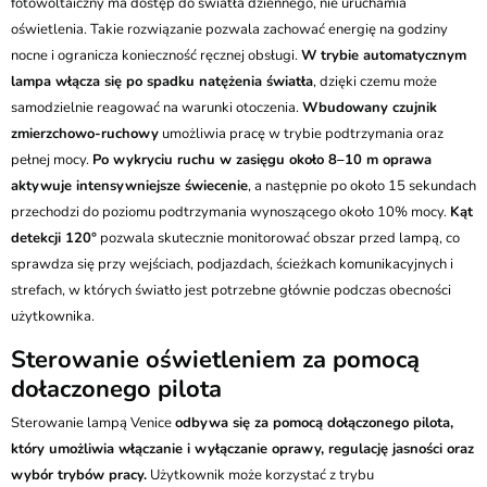
fotowoltaiczny ma dostęp do światła dziennego, nie uruchamia
oświetlenia. Takie rozwiązanie pozwala zachować energię na godziny
nocne i ogranicza konieczność ręcznej obsługi.
W trybie automatycznym
lampa włącza się po spadku natężenia światła
, dzięki czemu może
samodzielnie reagować na warunki otoczenia.
Wbudowany czujnik
zmierzchowo-ruchowy
umożliwia pracę w trybie podtrzymania oraz
pełnej mocy.
Po wykryciu ruchu w zasięgu około 8–10 m oprawa
aktywuje intensywniejsze świecenie
, a następnie po około 15 sekundach
przechodzi do poziomu podtrzymania wynoszącego około 10% mocy.
Kąt
detekcji 120°
pozwala skutecznie monitorować obszar przed lampą, co
sprawdza się przy wejściach, podjazdach, ścieżkach komunikacyjnych i
strefach, w których światło jest potrzebne głównie podczas obecności
użytkownika.
Sterowanie oświetleniem za pomocą
dołaczonego pilota
Sterowanie lampą Venice
odbywa się za pomocą dołączonego pilota,
który umożliwia włączanie i wyłączanie oprawy, regulację jasności oraz
wybór trybów pracy.
Użytkownik może korzystać z trybu