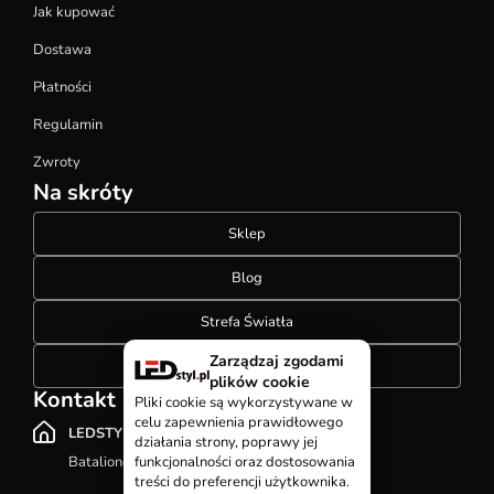
Jak kupować
Dostawa
Płatności
Regulamin
Zwroty
Na skróty
Sklep
Blog
Strefa Światła
Zarządzaj zgodami
Konfigurator szynoprzewodów
plików cookie
Kontakt
Pliki cookie są wykorzystywane w
celu zapewnienia prawidłowego
LEDSTYL.pl
działania strony, poprawy jej
Batalionów Chłopskich 12, 94-058 Łódź
funkcjonalności oraz dostosowania
treści do preferencji użytkownika.