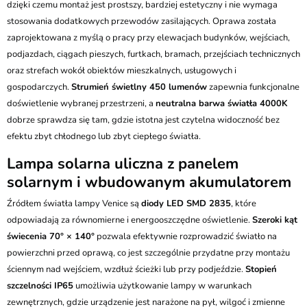
dzięki czemu montaż jest prostszy, bardziej estetyczny i nie wymaga
stosowania dodatkowych przewodów zasilających. Oprawa została
zaprojektowana z myślą o pracy przy elewacjach budynków, wejściach,
podjazdach, ciągach pieszych, furtkach, bramach, przejściach technicznych
oraz strefach wokół obiektów mieszkalnych, usługowych i
gospodarczych.
Strumień świetlny 450 lumenów
zapewnia funkcjonalne
doświetlenie wybranej przestrzeni, a
neutralna barwa światła 4000K
dobrze sprawdza się tam, gdzie istotna jest czytelna widoczność bez
efektu zbyt chłodnego lub zbyt ciepłego światła.
Lampa solarna uliczna z panelem
solarnym i wbudowanym akumulatorem
Źródłem światła lampy Venice są
diody LED SMD 2835
, które
odpowiadają za równomierne i energooszczędne oświetlenie.
Szeroki kąt
świecenia 70° × 140°
pozwala efektywnie rozprowadzić światło na
powierzchni przed oprawą, co jest szczególnie przydatne przy montażu
ściennym nad wejściem, wzdłuż ścieżki lub przy podjeździe.
Stopień
szczelności IP65
umożliwia użytkowanie lampy w warunkach
zewnętrznych, gdzie urządzenie jest narażone na pył, wilgoć i zmienne