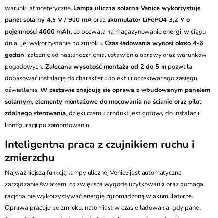
warunki atmosferyczne.
Lampa uliczna solarna Venice wykorzystuje
panel solarny 4,5 V / 900 mA
oraz
akumulator LiFePO4 3,2 V o
pojemności 4000 mAh
, co pozwala na magazynowanie energii w ciągu
dnia i jej wykorzystanie po zmroku.
Czas ładowania wynosi około 4-6
godzin
, zależnie od nasłonecznienia, ustawienia oprawy oraz warunków
pogodowych.
Zalecana wysokość montażu od 2 do 5 m
pozwala
dopasować instalację do charakteru obiektu i oczekiwanego zasięgu
oświetlenia.
W zestawie znajdują się oprawa z wbudowanym panelem
solarnym, elementy montażowe do mocowania na ścianie oraz pilot
zdalnego sterowania
, dzięki czemu produkt jest gotowy do instalacji i
konfiguracji po zamontowaniu.
Inteligentna praca z czujnikiem ruchu i
zmierzchu
Najważniejszą funkcją lampy ulicznej Venice jest automatyczne
zarządzanie światłem, co zwiększa wygodę użytkowania oraz pomaga
racjonalnie wykorzystywać energię zgromadzoną w akumulatorze.
Oprawa pracuje po zmroku, natomiast w czasie ładowania, gdy panel