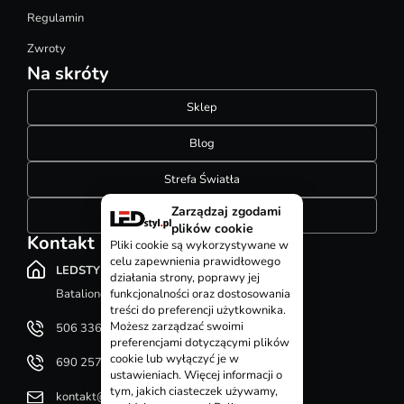
Regulamin
Zwroty
Na skróty
Sklep
Blog
Strefa Światła
Zarządzaj zgodami
Konfigurator szynoprzewodów
plików cookie
Kontakt
Pliki cookie są wykorzystywane w
celu zapewnienia prawidłowego
LEDSTYL.pl
działania strony, poprawy jej
Batalionów Chłopskich 12, 94-058 Łódź
funkcjonalności oraz dostosowania
treści do preferencji użytkownika.
Możesz zarządzać swoimi
506 336 320
preferencjami dotyczącymi plików
cookie lub wyłączyć je w
690 257 092
ustawieniach. Więcej informacji o
tym, jakich ciasteczek używamy,
kontakt@ledstyl.pl