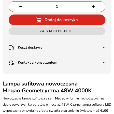
Dodaj do koszyka
ZAPYTAJ O PRODUKT
Koszt dostawy
Przedpłata:
Kontakt z konsultantem
Poczta Polska Kurier 48H - 11 zł
Kurier GLS - 15 zł
Przesyłka Gabarytowa - 30 zł
LEDSTYL.pl
Darmowa dostawa już od 500 zł
Batalionów Chłopskich 12, 94-058 Łódź
Lampa sufitowa nowoczesna
(od 1000 zł dla gabarytów, nie dotyczy produktów 3m)
Megao Geometryczna 48W 4000K
506 336 320
Pobranie:
Nowoczesna lampa sufitowa z serii
Poczta Polska Kurier 48H - 16 zł
Megao
w formie nachodzących na
kontakt@ledstyl.pl
Kurier GLS - 20 zł
siebie otwartych kwadratów o mocy aż 48W. Czarna lampa sufitowa LED
Przesyłka Gabarytowa - 35 zł
wyposażona w wydajne źródło światła o strumieniu świetlnym aż
4100