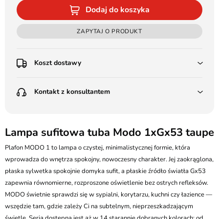
Dodaj do koszyka
ZAPYTAJ O PRODUKT
Koszt dostawy
Przedpłata:
Kontakt z konsultantem
Poczta Polska Kurier 48H - 11 zł
Kurier GLS - 15 zł
Przesyłka Gabarytowa - 30 zł
LEDSTYL.pl
Darmowa dostawa już od 500 zł
Batalionów Chłopskich 12, 94-058 Łódź
Lampa sufitowa tuba Modo 1xGx53 taupe
(od 1000 zł dla gabarytów, nie dotyczy produktów 3m)
506 336 320
Plafon MODO 1 to lampa o czystej, minimalistycznej formie, która
Pobranie:
wprowadza do wnętrza spokojny, nowoczesny charakter. Jej zaokrąglona,
Poczta Polska Kurier 48H - 16 zł
kontakt@ledstyl.pl
Kurier GLS - 20 zł
płaska sylwetka spokojnie domyka sufit, a płaskie źródło światła Gx53
Przesyłka Gabarytowa - 35 zł
zapewnia równomierne, rozproszone oświetlenie bez ostrych refleksów.
MODO świetnie sprawdzi się w sypialni, korytarzu, kuchni czy łazience —
wszędzie tam, gdzie zależy Ci na subtelnym, nieprzeszkadzającym
świetle. Seria dostępna jest aż w 14 starannie dobranych kolorach: od