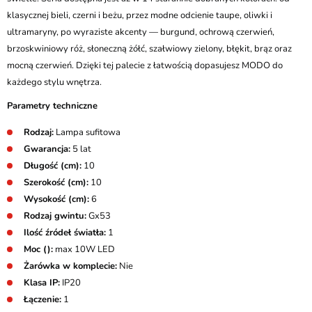
klasycznej bieli, czerni i beżu, przez modne odcienie taupe, oliwki i
ultramaryny, po wyraziste akcenty — burgund, ochrową czerwień,
brzoskwiniowy róż, słoneczną żółć, szałwiowy zielony, błękit, brąz oraz
mocną czerwień. Dzięki tej palecie z łatwością dopasujesz MODO do
każdego stylu wnętrza.
Parametry techniczne
Rodzaj:
Lampa sufitowa
Gwarancja:
5 lat
Długość (cm):
10
Szerokość (cm):
10
Wysokość (cm):
6
Rodzaj gwintu:
Gx53
Ilość źródeł światła:
1
Moc ():
max 10W LED
Żarówka w komplecie:
Nie
Klasa IP:
IP20
Łączenie:
1